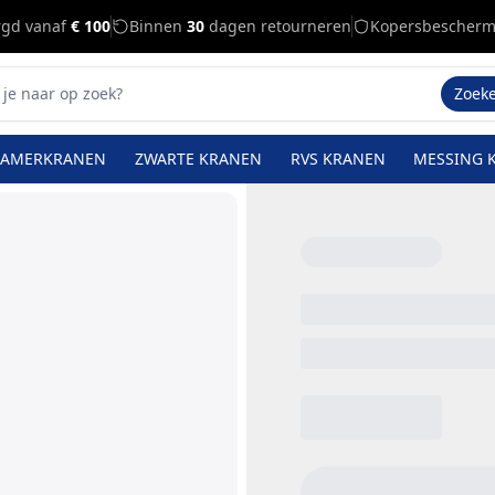
rgd vanaf
€ 100
Binnen
30
dagen retourneren
Kopersbescherm
Zoek
KAMERKRANEN
ZWARTE KRANEN
RVS KRANEN
MESSING 