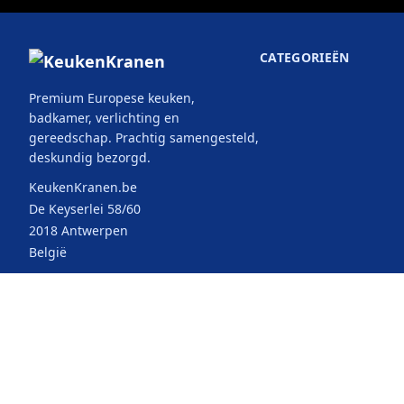
CATEGORIEËN
Premium Europese keuken,
badkamer, verlichting en
gereedschap. Prachtig samengesteld,
deskundig bezorgd.
KeukenKranen.be
De Keyserlei 58/60
2018 Antwerpen
België
© 2026 KeukenKranen. Alle rechten
Selecteer uw
voorbehouden.
land: