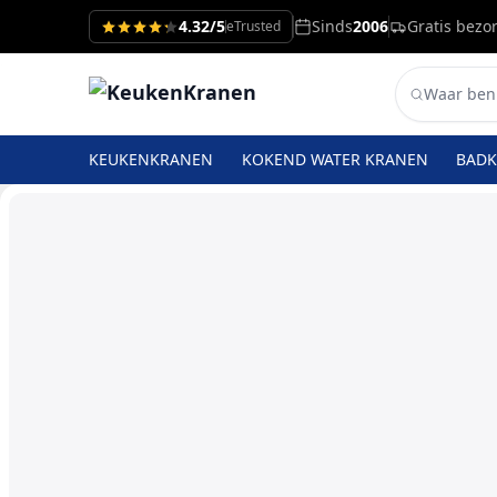
4.32/5
Sinds
2006
Gratis bezo
eTrusted
KEUKENKRANEN
KOKEND WATER KRANEN
BAD