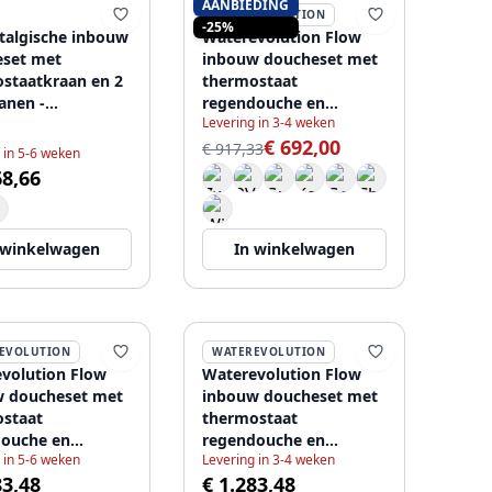
AANBIEDING
WATEREVOLUTION
-25%
talgische inbouw
Waterevolution Flow
set met
inbouw doucheset met
staatkraan en 2
thermostaat
anen -
regendouche en
Levering in 3-4 weken
uche -
handdouche geborsteld
€ 692,00
douche 200mm -
messing
€ 917,33
 in 5-6 weken
68,66
 winkelwagen
In winkelwagen
EVOLUTION
WATEREVOLUTION
volution Flow
Waterevolution Flow
 doucheset met
inbouw doucheset met
staat
thermostaat
ouche en
regendouche en
 in 5-6 weken
Levering in 3-4 weken
uche geborsteld
handdouche geborsteld
83,48
€ 1.283,48
 PVD
light gold PVD