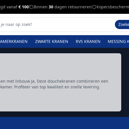
rgd vanaf
€ 100
Binnen
30
dagen retourneren
Kopersbescherm
Zoek
KAMERKRANEN
ZWARTE KRANEN
RVS KRANEN
MESSING 
anen met Inbouw Ja. Deze douchekranen combineren een
mer. Profiteer van top kwaliteit en snelle levering.