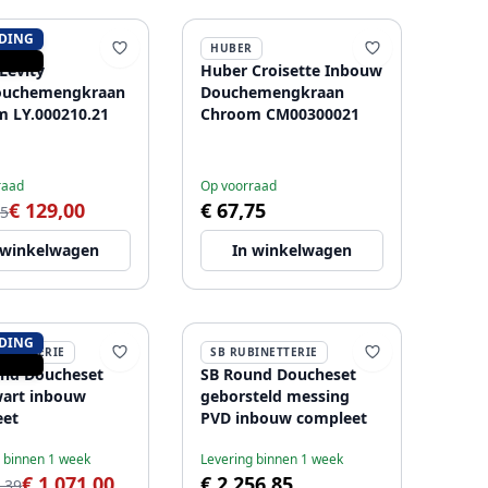
DING
HUBER
Levity
Huber Croisette Inbouw
ouchemengkraan
Douchemengkraan
 LY.000210.21
Chroom CM00300021
raad
Op voorraad
€ 129,00
€ 67,75
25
 winkelwagen
In winkelwagen
DING
BINETTERIE
SB RUBINETTERIE
nd Doucheset
SB Round Doucheset
art inbouw
geborsteld messing
eet
PVD inbouw compleet
 binnen 1 week
Levering binnen 1 week
€ 1.071,00
€ 2.256,85
,39