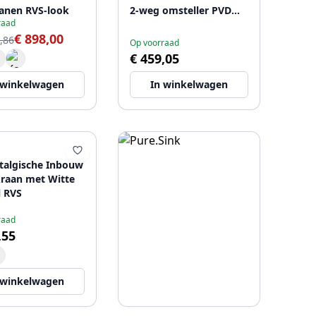
anen RVS-look
2-weg omsteller PVD
raad
kleur geborsteld goud
€ 898,00
1208920713 Laatste
,86
Op voorraad
Product
€ 459,05
 winkelwagen
In winkelwagen
talgische Inbouw
raan met Witte
 RVS
raad
,55
 winkelwagen