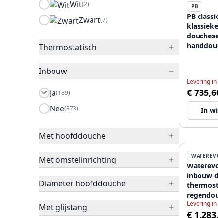
Wit
(2)
PB
PB classi
Zwart
(7)
klassiek
douches
handdou
Thermostatisch
regendo
12089538
Inbouw
Levering in
€ 735,6
Ja
(189)
Nee
(373)
In w
Met hoofddouche
WATEREV
Met omstelinrichting
Waterevo
inbouw d
Diameter hoofddouche
thermost
regendou
Levering in
handdou
Met glijstang
€ 1.283