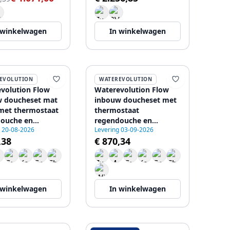
 winkelwagen
In winkelwagen
EVOLUTION
WATEREVOLUTION
volution Flow
Waterevolution Flow
 doucheset mat
inbouw doucheset met
met thermostaat
thermostaat
ouche en
regendouche en
g 20-08-2026
Levering 03-09-2026
ouche
handdouche massief
,38
€ 870,34
6402
RVS 1208889792
 winkelwagen
In winkelwagen