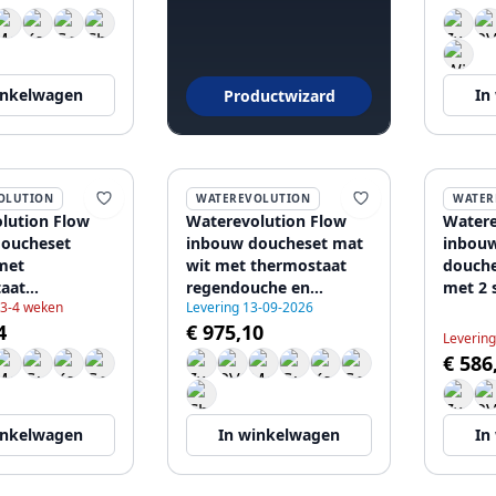
inkelwagen
In
Productwizard
OLUTION
WATEREVOLUTION
WATER
lution Flow
Waterevolution Flow
Watere
oucheset
inbouw doucheset mat
inbou
met
wit met thermostaat
douch
aat
regendouche en
met 2 
 3-4 weken
Levering 13-09-2026
che en
handdouche
gebors
4
€ 975,10
che
1208957344
120891
Levering
43
€ 586
inkelwagen
In winkelwagen
In