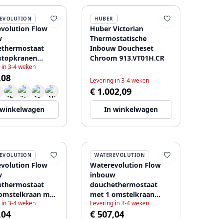
EVOLUTION
HUBER
volution Flow
Huber Victorian
w
Thermostatische
ethermostaat
Inbouw Doucheset
stopkranen
Chroom 913.VT01H.CR
 in 3-4 weken
ig RVS
,08
6472
Levering in 3-4 weken
€ 1.002,09
 winkelwagen
In winkelwagen
EVOLUTION
WATEREVOLUTION
volution Flow
Waterevolution Flow
w
inbouw
ethermostaat
douchethermostaat
omstelkraan mat
met 1 omstelkraan
 in 3-4 weken
Levering in 3-4 weken
1208920978
geborsteld messing
,04
€ 507,04