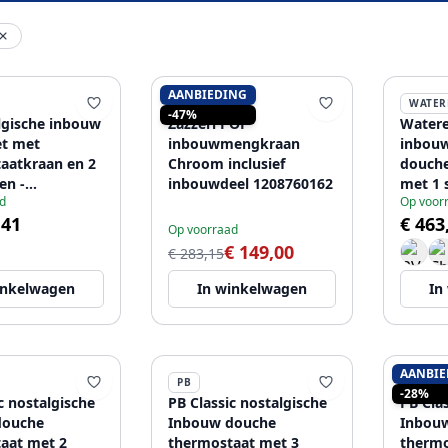
AANBIEDING
ZAZZERI
WATER
-47%
lgische inbouw
Zazzeri POP
Watere
t met
inbouwmengkraan
inbou
aatkraan en 2
Chroom inclusief
douch
en -
inbouwdeel 1208760162
met 1 
d
Op voor
he -
zwart 
,41
€ 463
uche 200mm -
Op voorraad
€ 149,00
€ 283,15
inkelwagen
In winkelwagen
In
AANBIE
PB
PB
-28%
c nostalgische
PB Classic nostalgische
PB Cla
douche
Inbouw douche
Inbou
aat met 2
thermostaat met 3
thermo