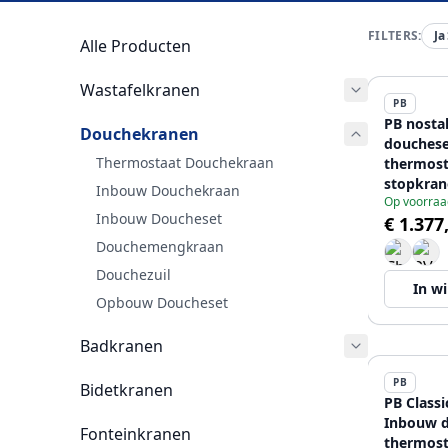
FILTERS:
Ja
Alle Producten
Wastafelkranen
PB
PB nosta
Douchekranen
douchese
Thermostaat Douchekraan
thermost
stopkran
Inbouw Douchekraan
Op voorraa
handdouc
Inbouw Doucheset
€ 1.377
regendo
Brons
Douchemengkraan
Douchezuil
In w
Opbouw Doucheset
Badkranen
PB
Bidetkranen
PB Classi
Inbouw 
Fonteinkranen
thermost