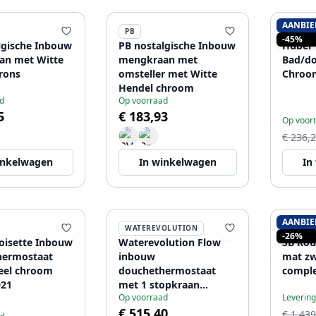
AANBIE
PB
HUBER
-45%
lgische Inbouw
PB nostalgische Inbouw
Huber 
an met Witte
mengkraan met
Bad/d
rons
omsteller met Witte
Chroom
Hendel chroom
d
Op voorraad
5
€ 183,93
Op voor
€ 236,
inkelwagen
In winkelwagen
In
AANBIE
WATEREVOLUTION
SB RU
-26%
oisette Inbouw
Waterevolution Flow
SB Rou
hermostaat
inbouw
mat zw
eel chroom
douchethermostaat
compl
021
met 1 stopkraan
Op voorraad
Levering
volledig RVS
€ 515,40
1208920974
€ 1.439