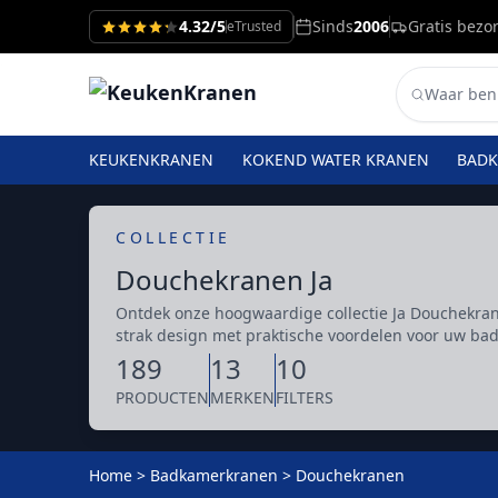
4.32/5
Sinds
2006
Gratis bezo
eTrusted
KEUKENKRANEN
KOKEND WATER KRANEN
BAD
COLLECTIE
Douchekranen Ja
Ontdek onze hoogwaardige collectie Ja Douchekr
strak design met praktische voordelen voor uw badka
189
13
10
PRODUCTEN
MERKEN
FILTERS
Home
>
Badkamerkranen
>
Douchekranen