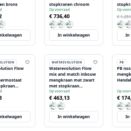
en brons
stopkranen chroom
stopkr
d
Op voorraad
Op voor
2
€ 736,40
€ 1.251
inkelwagen
In winkelwagen
In
OLUTION
WATEREVOLUTION
PB
lution Flow
Waterevolution Flow
PB nos
mix and match inbouw
mengk
hermostaat
mengkraan mat zwart
Hendel
opkraan
met stopkraan
d
Op voorraad
Op voor
1208920980
1208957063
8
€ 463,13
€ 174
inkelwagen
In winkelwagen
In