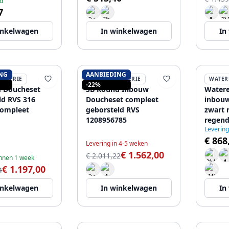
d
7
inkelwagen
In winkelwagen
In
NG
AANBIEDING
ETTERIE
SB RUBINETTERIE
WATER
-22%
 Doucheset
SB Round Inbouw
Watere
ld RVS 316
Doucheset compleet
inbouw
compleet
geborsteld RVS
zwart 
1208956785
regend
Leverin
handd
€ 868
120884
Levering in 4-5 weken
€ 1.562,00
€ 2.011,22
innen 1 week
€ 1.197,00
4
inkelwagen
In winkelwagen
In