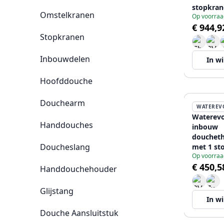
stopkran
Omstelkranen
Op voorraa
€ 944,9
Stopkranen
Inbouwdelen
In w
Hoofddouche
Douchearm
WATEREV
Waterevo
Handdouches
inbouw
douchet
Doucheslang
met 1 st
Op voorraa
chroom 
€ 450,5
Handdouchehouder
Glijstang
In w
Douche Aansluitstuk