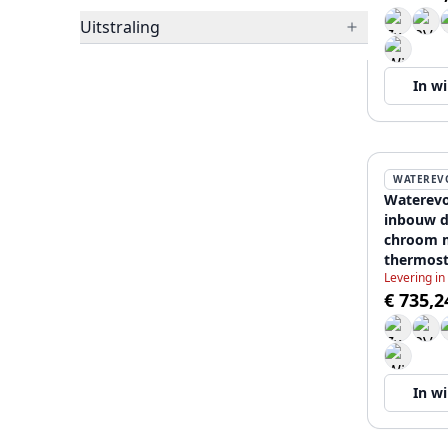
Uitstraling
In w
WATEREV
Waterevo
inbouw d
chroom 
thermost
Levering in
regendou
€ 735,2
handdou
12089573
In w