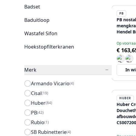
Badset
PB
Baduitloop
PB nosta
mengkra
Hendel B
Wastafel Sifon
Op voorraa
Hoekstopfilterkranen
€ 163,6
Merk
In w
Armando Vicario
(4)
Cisal
(19)
HUBER
Huber
(84)
Huber Cr
Douchet
PB
(42)
afbouwd
Rubio
(1)
CS00720
SB Rubinetterie
(4)