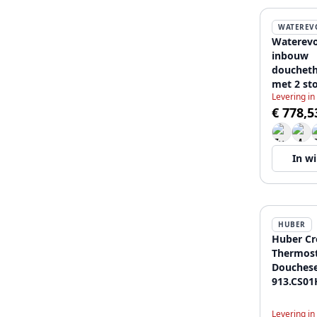
WATEREV
Waterevo
inbouw
douchet
met 2 st
Levering in
geborste
€ 778,5
In w
HUBER
Huber Cr
Thermost
Douches
913.CS01
Levering in