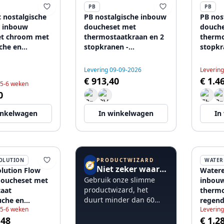
PB
PB
c nostalgische
PB nostalgische inbouw
PB nos
e inbouw
doucheset met
douche
et chroom met
thermostaatkraan en 2
thermo
che en
stopkranen -
stopkr
uche 225mm
handdouche -
handdo
41
regendouche 200mm -
regen
Levering 09-09-2026
Levering
chroom
RVS
€ 913,40
€ 1.4
 5-6 weken
0
inkelwagen
In winkelwagen
In
PRODUCTWIZARD
OLUTION
WATER
🧭
Niet zeker waar te beginnen?
lution Flow
Watere
Gebruik onze slimme
oucheset met
inbouw
productwizard, het
aat
thermo
duurt minder dan 60
che en
regend
 5-6 weken
seconden.
Levering
che gun metal
handdo
,48
€ 1.2
koper