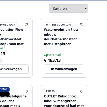
EVOLUTION
WATEREVOLUTION
volution Flow
Waterevolution Flow
w
inbouw
ethermostaat
douchethermostaat
stopkraan mat
met 1 stopkraan
raad
1208920977
geborsteld messing
,13
Op voorraad
€ 463,13
 winkelwagen
In winkelwagen
DING
RUBIO
ssic nostalgische
OUTLET Rubio Inox
w douche
inbouw mengkraan
staat met 3
voor douche of bad met