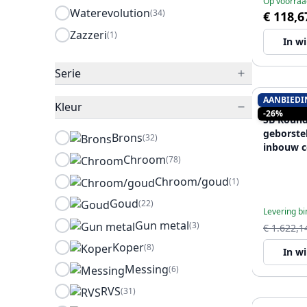
Op voorraa
Waterevolution
(34)
€ 118,6
Zazzeri
(1)
In w
Serie
AANBIEDI
Kleur
SB RUBIN
-26%
SB Round
geborste
Brons
(32)
inbouw 
Chroom
(78)
Chroom/goud
(1)
Goud
(22)
Levering b
Gun metal
(3)
€ 1.622,1
Koper
(8)
In w
Messing
(6)
RVS
(31)