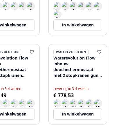
 winkelwagen
In winkelwagen
EVOLUTION
WATEREVOLUTION
volution Flow
Waterevolution Flow
w
inbouw
ethermostaat
douchethermostaat
stopkranen
met 2 stopkranen gun
teld messing
metal 1208948847
6452
 in 3-4 weken
Levering in 3-4 weken
,49
€ 778,53
 winkelwagen
In winkelwagen