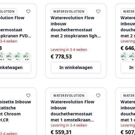
OLUTION
WATEREVOLUTION
WATER
lution Flow
Waterevolution Flow
Watere
inbouw
inbou
hermostaat
douchethermostaat
douch
opkranen PVD
met 2 stopkranen light
met 2 
 3-4 weken
Levering
ld koper
gold 1208954642
volled
3
€ 646
120891
Levering in 3-4 weken
€ 778,53
inkelwagen
In winkelwagen
In
WATEREVOLUTION
WATER
oisette Inbouw
Waterevolution Flow
Watere
atische
inbouw
inbou
et Chroom
douchethermostaat
douch
H.CR
met 1 omstelkraan
met 1 
Levering in 3-4 weken
Levering
volledig RVS
zwart 
€ 559,31
€ 507
1208920976
 3-4 weken