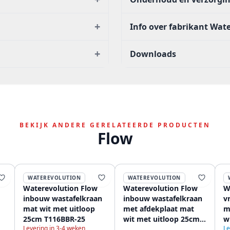
+
Info over fabrikant Wat
+
Downloads
BEKIJK ANDERE GERELATEERDE PRODUCTEN
Flow
WATEREVOLUTION
WATEREVOLUTION
Waterevolution Flow
Waterevolution Flow
W
inbouw wastafelkraan
inbouw wastafelkraan
v
mat wit met uitloop
met afdekplaat mat
m
25cm T116BBR-25
wit met uitloop 25cm
w
Levering in 3-4 weken
Le
T1161BBR-25