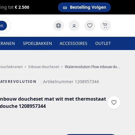
ing tot
€ 2.500
Bestelling Volgen
en
KRANEN
SPOELBAKKEN
ACCESSOIRES
OUTLET
ouchekranen
>
Inbouw doucheset
>
Waterevolution Flow inbouw doucheset mat wit met thermostaat regendouche en handdouche 1208957344
|
Artikelnummer 1208957344
ATEREVOLUTION
inbouw doucheset mat wit met thermostaat
douche 1208957344