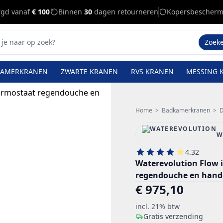
rgd vanaf
€ 100
Binnen
30
dagen retourneren
Kopersbescherm
Zoek
KAMERKRANEN
ZWARTE KRANEN
RVS KRANEN
MESSING 
Home
>
Badkamerkranen
>
D
W
4.32
Waterevolution Flow 
regendouche en hand
€ 975,10
incl. 21% btw
Gratis verzending