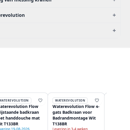
+
erevolution
+
WATEREVOLUTION
WATEREVOLUTION
WATEREVO
aterevolution Flow
Waterevolution Flow 4-
Waterevol
rijstaande badkraan
gats Badkraan voor
semi-prof
et handdouche mat
Badrandmontage Wit
keukenme
it T133BR
T138BR
mat wit m
vering 19-08-2026
Levering in 3-4 weken
veer T157