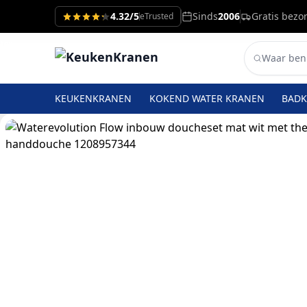
4.32/5
Sinds
2006
Gratis bezo
eTrusted
KEUKENKRANEN
KOKEND WATER KRANEN
BAD