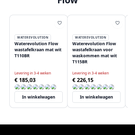
WATEREVOLUTION
WATEREVOLUTION
Waterevolution Flow
Waterevolution Flow
Wa
wastafelkraan mat wit
wastafelkraan voor
in
T110BR
waskommen mat wit
ma
T115BR
2
Levering in 3-4 weken
Levering in 3-4 weken
Le
€ 185,03
€ 226,15
€
In winkelwagen
In winkelwagen