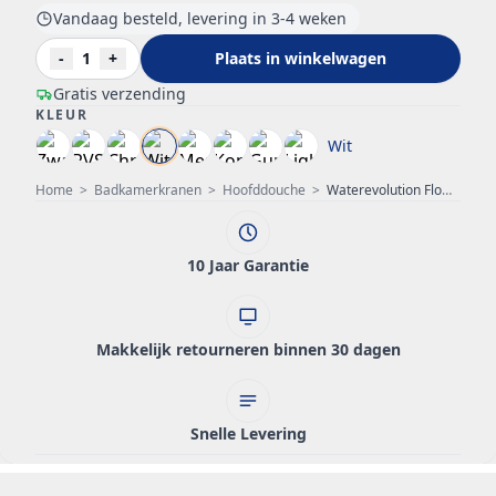
Vandaag besteld, levering in 3-4 weken
-
1
+
Plaats in winkelwagen
Gratis verzending
KLEUR
Wit
Home
>
Badkamerkranen
>
Hoofddouche
>
Waterevolution Flow hoofddouche 250mm met muuraansluiting mat wit T164125BR
10 Jaar Garantie
Makkelijk retourneren binnen 30 dagen
Snelle Levering