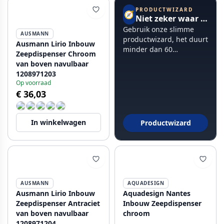
PRODUCTWIZARD
🧭
Niet zeker waar te beginnen?
Gebruik onze slimme
AUSMANN
productwizard, het duurt
Ausmann Lirio Inbouw
minder dan 60
Zeepdispenser Chroom
seconden.
van boven navulbaar
1208971203
Op voorraad
€ 36,03
In winkelwagen
Productwizard
AUSMANN
AQUADESIGN
Ausmann Lirio Inbouw
Aquadesign Nantes
Zeepdispenser Antraciet
Inbouw Zeepdispenser
van boven navulbaar
chroom
1208971204