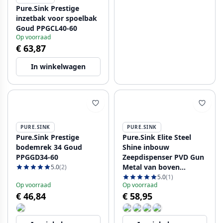
Pure.Sink Prestige
inzetbak voor spoelbak
Goud PPGCL40-60
Op voorraad
€ 63,87
In winkelwagen
PURE.SINK
PURE.SINK
Pure.Sink Prestige
Pure.Sink Elite Steel
bodemrek 34 Goud
Shine inbouw
PPGGD34-60
Zeepdispenser PVD Gun
Metal van boven
5.0
(2)
navulbaar PS9010-61
5.0
(1)
Op voorraad
Op voorraad
€ 46,84
€ 58,95