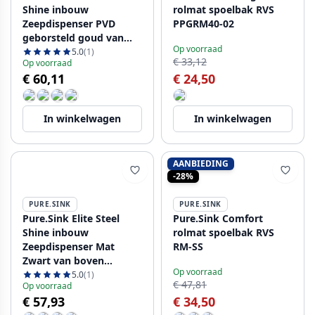
Shine inbouw
rolmat spoelbak RVS
Zeepdispenser PVD
PPGRM40-02
geborsteld goud van
Op voorraad
boven navulbaar
5.0
(1)
€ 33,12
Op voorraad
PS9010-60
€ 60,11
€ 24,50
In winkelwagen
In winkelwagen
AANBIEDING
-28%
PURE.SINK
PURE.SINK
Pure.Sink Elite Steel
Pure.Sink Comfort
Shine inbouw
rolmat spoelbak RVS
Zeepdispenser Mat
RM-SS
Zwart van boven
Op voorraad
navulbaar PS9010-10
5.0
(1)
€ 47,81
Op voorraad
€ 57,93
€ 34,50