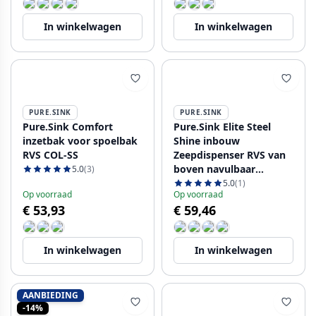
In winkelwagen
In winkelwagen
PURE.SINK
PURE.SINK
Pure.Sink Comfort
Pure.Sink Elite Steel
inzetbak voor spoelbak
Shine inbouw
RVS COL-SS
Zeepdispenser RVS van
boven navulbaar
5.0
(3)
PS9010-02
5.0
(1)
Op voorraad
Op voorraad
€ 53,93
€ 59,46
In winkelwagen
In winkelwagen
AANBIEDING
-14%