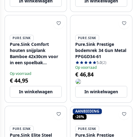
In winkelwagen
In winkelwagen
PURE.SINK
PURE.SINK
Pure.Sink Comfort
Pure.Sink Prestige
houten snijplank
bodemrek 34 Gun Metal
Bamboe 42x30cm voor
PPGGD34-61
in een spoelbak
5.0
(2)
Op voorraad
PEXCB40-24
€ 46,84
Op voorraad
€ 44,95
In winkelwagen
In winkelwagen
AANBIEDING
-26%
PURE.SINK
PURE.SINK
Pure.Sink Elite Steel
Pure.Sink Prestige