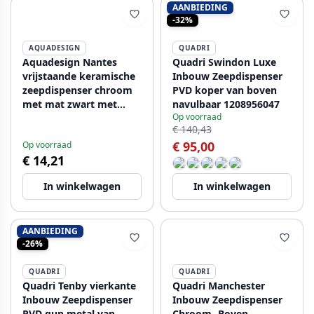
AANBIEDING
-32%
AQUADESIGN
QUADRI
Aquadesign Nantes
Quadri Swindon Luxe
vrijstaande keramische
Inbouw Zeepdispenser
zeepdispenser chroom
PVD koper van boven
met mat zwart met
navulbaar 1208956047
Op voorraad
bakje 1208955960
€ 140,43
€ 95,00
Op voorraad
€ 14,21
In winkelwagen
In winkelwagen
AANBIEDING
-26%
QUADRI
QUADRI
Quadri Tenby vierkante
Quadri Manchester
Inbouw Zeepdispenser
Inbouw Zeepdispenser
PVD gun metal van
Chroom- Boven