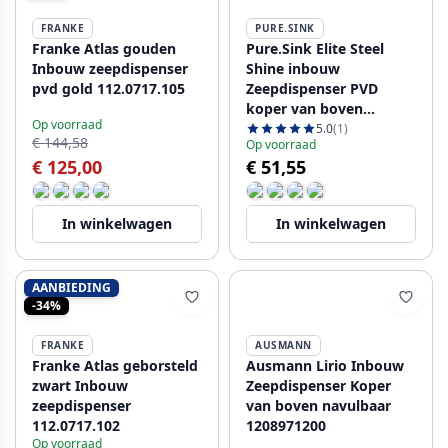
FRANKE
PURE.SINK
Franke Atlas gouden
Pure.Sink Elite Steel
Inbouw zeepdispenser
Shine inbouw
pvd gold 112.0717.105
Zeepdispenser PVD
koper van boven
Op voorraad
navulbaar PS9010-62
5.0
(1)
€ 144,58
Op voorraad
€ 125,00
€ 51,55
In winkelwagen
In winkelwagen
AANBIEDING
-34%
FRANKE
AUSMANN
Franke Atlas geborsteld
Ausmann Lirio Inbouw
zwart Inbouw
Zeepdispenser Koper
zeepdispenser
van boven navulbaar
112.0717.102
1208971200
Op voorraad