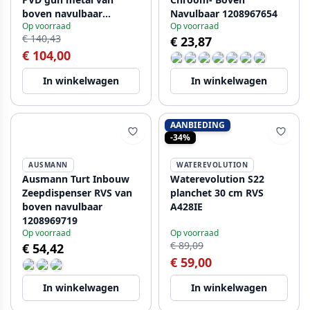
boven navulbaar
Navulbaar 1208967654
Op voorraad
Op voorraad
1208957892
€ 140,43
€ 23,87
€ 104,00
In winkelwagen
In winkelwagen
AANBIEDING
-34%
AUSMANN
WATEREVOLUTION
Ausmann Turt Inbouw
Waterevolution S22
Zeepdispenser RVS van
planchet 30 cm RVS
boven navulbaar
A428IE
1208969719
Op voorraad
Op voorraad
€ 89,09
€ 54,42
€ 59,00
In winkelwagen
In winkelwagen