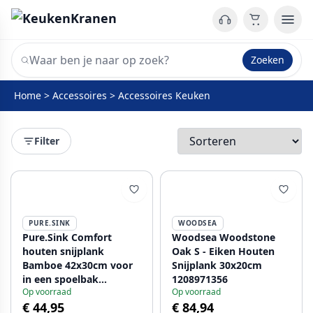
Zoeken
Home
>
Accessoires
>
Accessoires Keuken
Filter
PURE.SINK
WOODSEA
Pure.Sink Comfort
Woodsea Woodstone
houten snijplank
Oak S - Eiken Houten
Bamboe 42x30cm voor
Snijplank 30x20cm
in een spoelbak
1208971356
Op voorraad
Op voorraad
PEXCB40-24
€ 44,95
€ 84,94