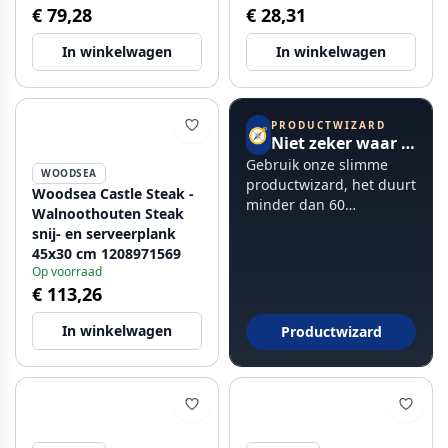
€ 79,28
€ 28,31
In winkelwagen
In winkelwagen
PRODUCTWIZARD
🧭
Niet zeker waar te beginnen?
Gebruik onze slimme
WOODSEA
productwizard, het duurt
Woodsea Castle Steak -
minder dan 60
Walnoothouten Steak
seconden.
snij- en serveerplank
45x30 cm 1208971569
Op voorraad
€ 113,26
In winkelwagen
Productwizard