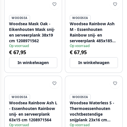
WOODSEA
WOODSEA
Woodsea Mask Oak -
Woodsea Rainbow Ash
Eikenhouten Mask snij-
M - Essenhouten
en serveerplank 38x19
Rainbow snij- en
cm 1208971562
serveerplank 485x185
Op voorraad
Op voorraad
mm 1208971563
€ 67,95
€ 67,95
In winkelwagen
In winkelwagen
WOODSEA
WOODSEA
Woodsea Rainbow Ash L
Woodsea Waterless S -
- Essenhouten Rainbow
Thermoessenhouten
snij- en serveerplank
vochtbestendige
63x15 cm 1208971564
snijplank 23x16 cm
Op voorraad
Op voorraad
1208971565