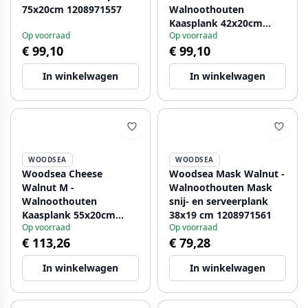
75x20cm 1208971557
Walnoothouten
Kaasplank 42x20cm
Op voorraad
Op voorraad
1208971558
€ 99,10
€ 99,10
In winkelwagen
In winkelwagen
WOODSEA
WOODSEA
Woodsea Cheese
Woodsea Mask Walnut -
Walnut M -
Walnoothouten Mask
Walnoothouten
snij- en serveerplank
Kaasplank 55x20cm
38x19 cm 1208971561
Op voorraad
Op voorraad
1208971559
€ 113,26
€ 79,28
In winkelwagen
In winkelwagen