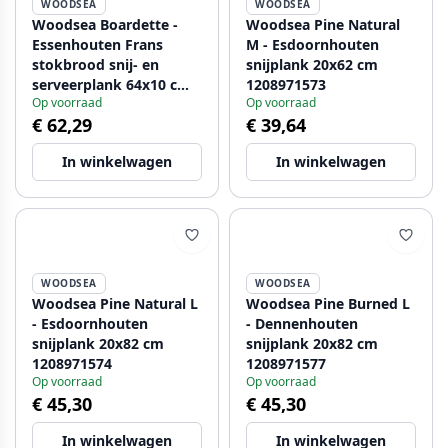
WOODSEA
WOODSEA
Woodsea Boardette -
Woodsea Pine Natural
Essenhouten Frans
M - Esdoornhouten
stokbrood snij- en
snijplank 20x62 cm
serveerplank 64x10 cm
1208971573
Op voorraad
Op voorraad
1208971570
€ 62,29
€ 39,64
In winkelwagen
In winkelwagen
WOODSEA
WOODSEA
Woodsea Pine Natural L
Woodsea Pine Burned L
- Esdoornhouten
- Dennenhouten
snijplank 20x82 cm
snijplank 20x82 cm
1208971574
1208971577
Op voorraad
Op voorraad
€ 45,30
€ 45,30
In winkelwagen
In winkelwagen