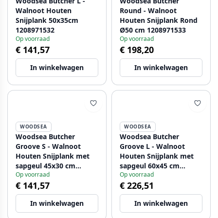
Woodsea Butcher L -
Woodsea Butcher
Walnoot Houten
Round - Walnoot
Snijplank 50x35cm
Houten Snijplank Rond
1208971532
Ø50 cm 1208971533
Op voorraad
Op voorraad
€ 141,57
€ 198,20
In winkelwagen
In winkelwagen
WOODSEA
WOODSEA
Woodsea Butcher
Woodsea Butcher
Groove S - Walnoot
Groove L - Walnoot
Houten Snijplank met
Houten Snijplank met
sapgeul 45x30 cm
sapgeul 60x45 cm
Op voorraad
Op voorraad
1208971534
1208971536
€ 141,57
€ 226,51
In winkelwagen
In winkelwagen