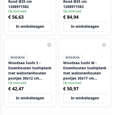
Rond Ø25 cm
Rond Ø35 cm
1208971582
1208971583
Op voorraad
Op voorraad
€ 56,63
€ 84,94
In winkelwagen
In winkelwagen
WOODSEA
WOODSEA
Woodsea Sushi S -
Woodsea Sushi M -
Essenhouten Sushiplank
Essenhouten Sushiplank
met walnotenhouten
met walnotenhouten
pootjes 30x12 cm
pootjes 30x17 cm
Op voorraad
Op voorraad
1208971584
1208971585
€ 42,47
€ 50,97
In winkelwagen
In winkelwagen