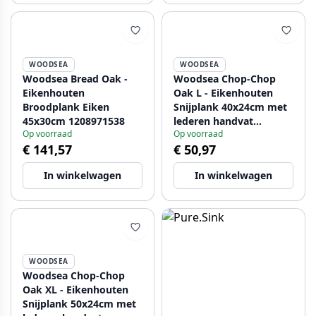
WOODSEA
WOODSEA
Woodsea Bread Oak -
Woodsea Chop-Chop
Eikenhouten
Oak L - Eikenhouten
Broodplank Eiken
Snijplank 40x24cm met
45x30cm 1208971538
lederen handvat
Op voorraad
Op voorraad
1208971541
€ 141,57
€ 50,97
In winkelwagen
In winkelwagen
WOODSEA
Woodsea Chop-Chop
Oak XL - Eikenhouten
Snijplank 50x24cm met