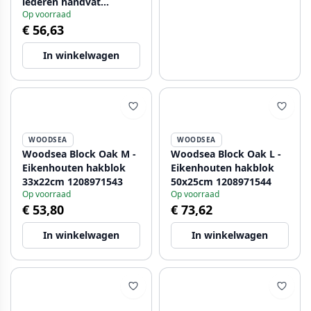
lederen handvat
Op voorraad
1208971542
€ 56,63
In winkelwagen
WOODSEA
WOODSEA
Woodsea Block Oak M -
Woodsea Block Oak L -
Eikenhouten hakblok
Eikenhouten hakblok
33x22cm 1208971543
50x25cm 1208971544
Op voorraad
Op voorraad
€ 53,80
€ 73,62
In winkelwagen
In winkelwagen