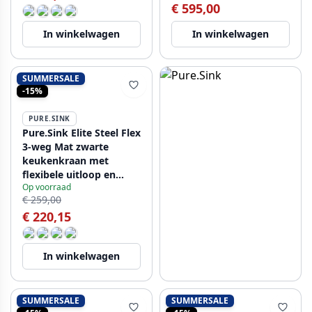
€ 595,00
In winkelwagen
In winkelwagen
SUMMERSALE
-15%
PURE.SINK
Pure.Sink Elite Steel Flex
3-weg Mat zwarte
keukenkraan met
flexibele uitloop en
Op voorraad
Gefilterd Water PS8110-
€ 259,00
10
€ 220,15
In winkelwagen
SUMMERSALE
SUMMERSALE