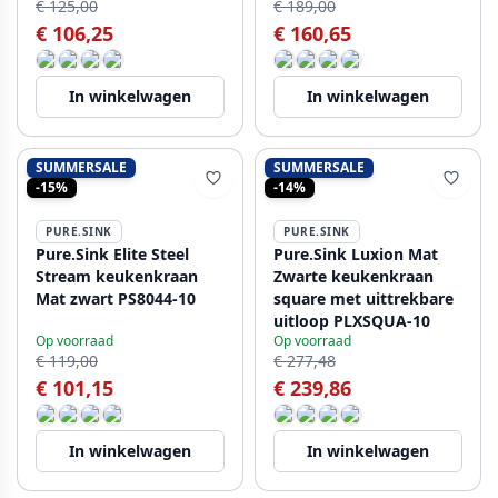
€ 125,00
€ 189,00
€ 106,25
€ 160,65
In winkelwagen
In winkelwagen
SUMMERSALE
SUMMERSALE
-15%
-14%
PURE.SINK
PURE.SINK
Pure.Sink Elite Steel
Pure.Sink Luxion Mat
Stream keukenkraan
Zwarte keukenkraan
Mat zwart PS8044-10
square met uittrekbare
uitloop PLXSQUA-10
Op voorraad
Op voorraad
€ 119,00
€ 277,48
€ 101,15
€ 239,86
In winkelwagen
In winkelwagen