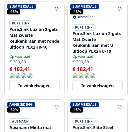
SUMMERSALE
SUMMERSALE
-13%
-13%
Bestseller
PURE.SINK
PURE.SINK
Pure.Sink Luxion 2-gats
Pure.Sink Luxion 2-gats
Mat Zwarte
Mat Zwarte
keukenkraan met ronde
keukenkraan met U
uitloop PLX2HR-10
uitloop PLX2HU-10
Op voorraad
Op voorraad
€ 209,89
€ 209,89
€ 182,41
€ 182,41
In winkelwagen
In winkelwagen
AANBIEDING
SUMMERSALE
-30%
-15%
AUSMANN
PURE.SINK
Ausmann Minta mat
Pure.Sink Elite Steel