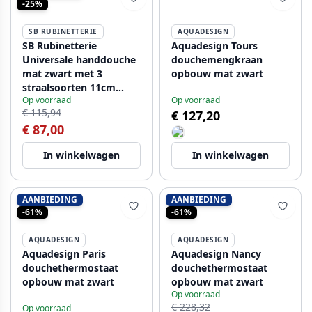
-25%
SB RUBINETTERIE
AQUADESIGN
SB Rubinetterie
Aquadesign Tours
Universale handdouche
douchemengkraan
mat zwart met 3
opbouw mat zwart
straalsoorten 11cm
Op voorraad
Op voorraad
1208954616
€ 115,94
€ 127,20
€ 87,00
In winkelwagen
In winkelwagen
AANBIEDING
AANBIEDING
-61%
-61%
AQUADESIGN
AQUADESIGN
Aquadesign Paris
Aquadesign Nancy
douchethermostaat
douchethermostaat
opbouw mat zwart
opbouw mat zwart
Op voorraad
€ 228,32
Op voorraad