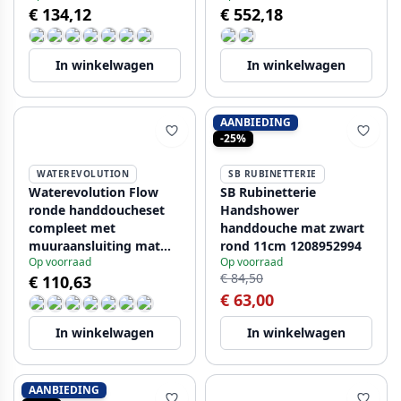
€ 134,12
€ 552,18
In winkelwagen
In winkelwagen
AANBIEDING
-25%
WATEREVOLUTION
SB RUBINETTERIE
Waterevolution Flow
SB Rubinetterie
ronde handdoucheset
Handshower
compleet met
handdouche mat zwart
muuraansluiting mat
rond 11cm 1208952994
Op voorraad
Op voorraad
zwart - 3 standen -
€ 84,50
€ 110,63
T1621RPR
€ 63,00
In winkelwagen
In winkelwagen
AANBIEDING