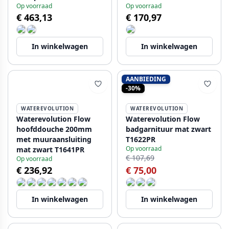
Op voorraad
Op voorraad
1208920977
€ 463,13
€ 170,97
In winkelwagen
In winkelwagen
AANBIEDING
-30%
WATEREVOLUTION
WATEREVOLUTION
Waterevolution Flow
Waterevolution Flow
hoofddouche 200mm
badgarnituur mat zwart
met muuraansluiting
T1622PR
Op voorraad
mat zwart T1641PR
€ 107,69
Op voorraad
€ 236,92
€ 75,00
In winkelwagen
In winkelwagen