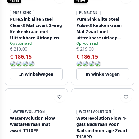
-15%
-15%
PURE.SINK
PURE.SINK
Pure.Sink Elite Steel
Pure.Sink Elite Steel
Clear-S Mat zwart 3-weg
Pulse-S keukenkraan
Keukenkraan met
Mat Zwart met
Uittrekbare Uitloop en
uittrekbare uitloop
Op voorraad
Op voorraad
Gefilterd Water PS8120-
PS8500-10
€ 219,00
€ 219,00
10
€ 186,15
€ 186,15
In winkelwagen
In winkelwagen
WATEREVOLUTION
WATEREVOLUTION
Waterevolution Flow
Waterevolution Flow 4-
wastafelkraan mat
gats Badkraan voor
zwart T110PR
Badrandmontage Zwart
T138PR