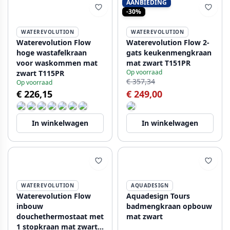
AANBIEDING
-30%
WATEREVOLUTION
WATEREVOLUTION
Waterevolution Flow
Waterevolution Flow 2-
hoge wastafelkraan
gats keukenmengkraan
voor waskommen mat
mat zwart T151PR
Op voorraad
zwart T115PR
€ 357,34
Op voorraad
€ 226,15
€ 249,00
In winkelwagen
In winkelwagen
WATEREVOLUTION
AQUADESIGN
Waterevolution Flow
Aquadesign Tours
inbouw
badmengkraan opbouw
douchethermostaat met
mat zwart
1 stopkraan mat zwart