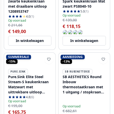
zwarte keukenkraan
Spark keukenkraan Mat
met draaibare uitloop
zwart PS8040-10
1208953747
5.0
(1)
Op voorraad
4.0
(1)
€ 139,00
Op voorraad
€ 211,66
€ 118,15
€ 149,00
In winkelwagen
In winkelwagen
SUMMERSALE
AANBIEDING
-15%
-13%
PURE.SINK
SB RUBINETTERIE
Pure.Sink Elite Steel
SB AESTHETICS Round
Stream-S keukenkraan
Inbouw
Matzwart met
thermostaatkraan met
uittrekbare uitloop
1 uitgang / stopkraan
PS8045-10
mat zwart 1208954898
4.8
(6)
Op voorraad
€ 195,00
Op voorraad
€ 682,61
€ 165,75