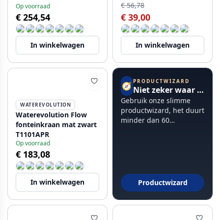
€ 56,78
Op voorraad
€ 254,54
€ 39,00
In winkelwagen
In winkelwagen
PRODUCTWIZARD
🧭
Niet zeker waar te beginnen?
Gebruik onze slimme
WATEREVOLUTION
productwizard, het duurt
Waterevolution Flow
minder dan 60
fonteinkraan mat zwart
seconden.
T1101APR
Op voorraad
€ 183,08
In winkelwagen
Productwizard