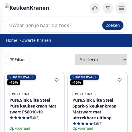
Zoeken
Home
>
Zwarte Kranen
Filter
SUMMERSALE
SUMMERSALE
-15%
-15%
PURE.SINK
PURE.SINK
Pure.Sink Elite Steel
Pure.Sink Elite Steel
Pure keukenkraan Mat
Spark-S keukenkraan
zwart PS8010-10
Matzwart met
uittrekbare uitloop
5.0
(2)
PS8041-10
4.6
(7)
Op voorraad
Op voorraad