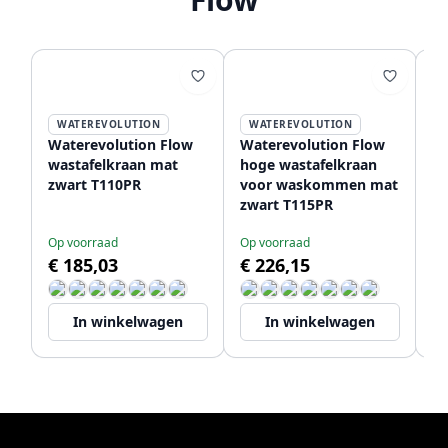
WATEREVOLUTION
WATEREVOLUTION
Waterevolution Flow
Waterevolution Flow
Wa
wastafelkraan mat
hoge wastafelkraan
in
zwart T110PR
voor waskommen mat
ma
zwart T115PR
2
Op voorraad
Op voorraad
Le
€ 185,03
€ 226,15
€
In winkelwagen
In winkelwagen