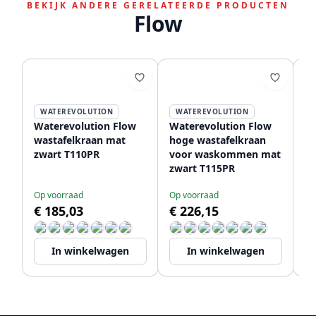
BEKIJK ANDERE GERELATEERDE PRODUCTEN
Flow
WATEREVOLUTION
WATEREVOLUTION
Waterevolution Flow
Waterevolution Flow
Wa
wastafelkraan mat
hoge wastafelkraan
in
zwart T110PR
voor waskommen mat
ma
zwart T115PR
2
Op voorraad
Op voorraad
Le
€ 185,03
€ 226,15
€
In winkelwagen
In winkelwagen