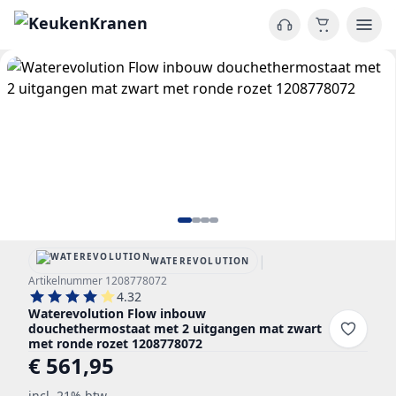
|
WATEREVOLUTION
Artikelnummer 1208778072
4.32
Waterevolution Flow inbouw
douchethermostaat met 2 uitgangen mat zwart
met ronde rozet 1208778072
€ 561,95
incl. 21% btw