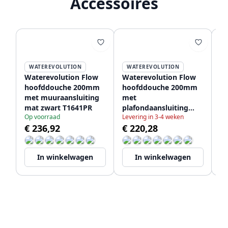
Accessoires
WATEREVOLUTION
WATEREVOLUTION
Waterevolution Flow
Waterevolution Flow
Wa
hoofddouche 200mm
hoofddouche 200mm
ba
met muuraansluiting
met
c
mat zwart T1641PR
plafondaansluiting
mu
Op voorraad
Levering in 3-4 weken
Le
mat zwart T1642PR
zw
€ 236,92
€ 220,28
€
In winkelwagen
In winkelwagen