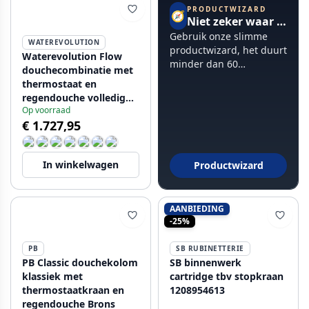
PRODUCTWIZARD
🧭
Niet zeker waar te beginnen?
Gebruik onze slimme
WATEREVOLUTION
productwizard, het duurt
Waterevolution Flow
minder dan 60
douchecombinatie met
seconden.
thermostaat en
regendouche volledig
Op voorraad
RVS T141TIE
€ 1.727,95
In winkelwagen
Productwizard
AANBIEDING
-25%
PB
SB RUBINETTERIE
PB Classic douchekolom
SB binnenwerk
klassiek met
cartridge tbv stopkraan
thermostaatkraan en
1208954613
regendouche Brons