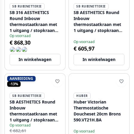
SB RUBINETTERIE
SB RUBINETTERIE
SB 316 AESTHETICS
SB AESTHETICS Round
Round Inbouw
Inbouw
thermostaatkraan met
thermostaatkraan met
1 uitgang / stopkraan
1 uitgang / stopkraan
Op voorraad
PVD gun metal
chroom 1208954897
€ 868,30
Op voorraad
geborsteld 1208954896
€ 605,97
In winkelwagen
In winkelwagen
AANBIEDING
-13%
SB RUBINETTERIE
HUBER
SB AESTHETICS Round
Huber Victorian
Inbouw
Thermostatische
thermostaatkraan met
Doucheset 20cm Brons
1 uitgang / stopkraan
590.VT21H.BA
Op voorraad
mat zwart 1208954898
€ 682,61
Op voorraad