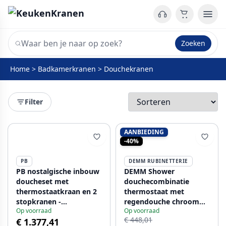
Zoeken
Home
>
Badkamerkranen
>
Douchekranen
Filter
AANBIEDING
-40%
PB
DEMM RUBINETTERIE
PB nostalgische inbouw
DEMM Shower
doucheset met
douchecombinatie
thermostaatkraan en 2
thermostaat met
stopkranen -
regendouche chroom
Op voorraad
Op voorraad
handdouche -
1208946965
€ 448,01
€ 1.377,41
regendouche 200mm -