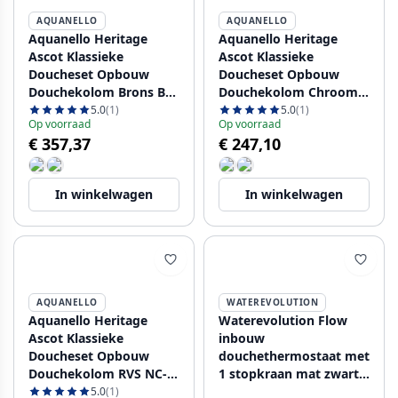
AQUANELLO
AQUANELLO
Aquanello Heritage
Aquanello Heritage
Ascot Klassieke
Ascot Klassieke
Doucheset Opbouw
Doucheset Opbouw
Douchekolom Brons BN-
Douchekolom Chroom
2003-HA
CR-2003-HA
5.0
(1)
5.0
(1)
Op voorraad
Op voorraad
€ 357,37
€ 247,10
In winkelwagen
In winkelwagen
AQUANELLO
WATEREVOLUTION
Aquanello Heritage
Waterevolution Flow
Ascot Klassieke
inbouw
Doucheset Opbouw
douchethermostaat met
Douchekolom RVS NC-
1 stopkraan mat zwart
2003-HA
1208920977
5.0
(1)