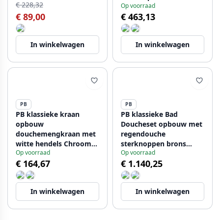
€ 228,32
Op voorraad
1208957063
€ 89,00
€ 463,13
In winkelwagen
In winkelwagen
PB
PB
PB klassieke kraan
PB klassieke Bad
opbouw
Doucheset opbouw met
douchemengkraan met
regendouche
witte hendels Chroom
sterknoppen brons
Op voorraad
Op voorraad
boven aansluiting
1208855872
€ 164,67
€ 1.140,25
1208854532
In winkelwagen
In winkelwagen