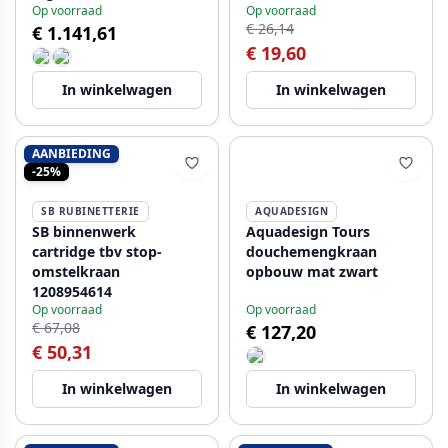
Op voorraad
Op voorraad
€ 26,14
€ 1.141,61
€ 19,60
In winkelwagen
In winkelwagen
AANBIEDING
-25%
SB RUBINETTERIE
AQUADESIGN
SB binnenwerk
Aquadesign Tours
cartridge tbv stop-
douchemengkraan
omstelkraan
opbouw mat zwart
1208954614
Op voorraad
Op voorraad
€ 67,08
€ 127,20
€ 50,31
In winkelwagen
In winkelwagen