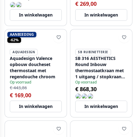
€ 269,00
Brons
In winkelwagen
In winkelwagen
AANBIEDING
-62%
AQUADESIGN
SB RUBINETTERIE
Aquadesign Valence
SB 316 AESTHETICS
opbouw doucheset
Round Inbouw
thermostaat met
thermostaatkraan met
regendouche chroom
1 uitgang / stopkraan
Op voorraad
Op voorraad
PVD koper geborsteld
€ 443,86
€ 868,30
1208954894
€ 169,00
In winkelwagen
In winkelwagen