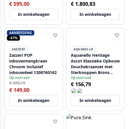
€ 595,00
€ 1.800,83
In winkelwagen
In winkelwagen
AANBIEDING
-47%
ZAZZERI
AQUANELLO
Zazzeri POP
Aquanello Heritage
inbouwmengkraan
Ascot Klassieke Opbouw
Chroom inclusief
Douchekraanset met
inbouwdeel 1208760162
Sterknoppen Brons
Op voorraad
Op voorraad
inclusief Handdouche
€ 283,15
€ 156,79
BN-2002-HA
€ 149,00
In winkelwagen
In winkelwagen