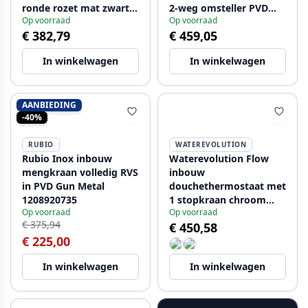
ronde rozet mat zwart
2-weg omsteller PVD
Op voorraad
Op voorraad
1208778082 T142TBPR
kleur geborsteld goud
€ 382,79
€ 459,05
1208920713 Laatste
Product
In winkelwagen
In winkelwagen
AANBIEDING
-40%
RUBIO
WATEREVOLUTION
Rubio Inox inbouw
Waterevolution Flow
mengkraan volledig RVS
inbouw
in PVD Gun Metal
douchethermostaat met
1208920735
1 stopkraan chroom
Op voorraad
Op voorraad
1208920980
€ 375,94
€ 450,58
€ 225,00
In winkelwagen
In winkelwagen