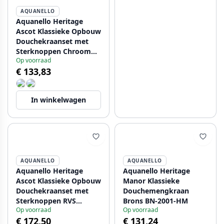
AQUANELLO
Aquanello Heritage
Ascot Klassieke Opbouw
Douchekraanset met
Sterknoppen Chroom
Op voorraad
inclusief Handdouche
€ 133,83
CR-2002-HA
In winkelwagen
AQUANELLO
AQUANELLO
Aquanello Heritage
Aquanello Heritage
Ascot Klassieke Opbouw
Manor Klassieke
Douchekraanset met
Douchemengkraan
Sterknoppen RVS
Brons BN-2001-HM
Op voorraad
Op voorraad
inclusief Handdouche
€ 172,50
€ 131,24
NB-2002-HA