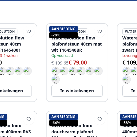
AANBIEDING
OLUTION
WATEREVOLUTION
WATER
-28%
lution flow
Waterevolution flow
Watere
teun 40cm
plafondsteun 40cm mat
plafon
T16454001
wit T164540BR
zwart 
 3-4 weken
Op voorraad
Levering
0
€ 79,00
€ 109
€ 109,65
inkelwagen
In winkelwagen
In
NG
AANBIEDING
AANBIE
RUBIO
RUBIO
-64%
-58%
ubio Inox
OUTLET Rubio Inox
Rubio 
rm 400mm RVS
douchearm plafond
400mm 