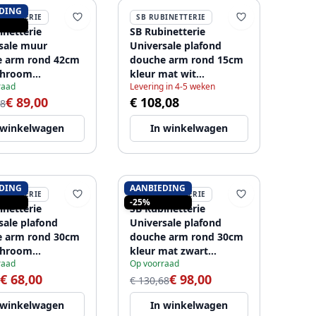
DING
BINETTERIE
SB RUBINETTERIE
inetterie
SB Rubinetterie
sale muur
Universale plafond
e arm rond 42cm
douche arm rond 15cm
chroom
kleur mat wit
raad
Levering in 4-5 weken
6670
1208946680
€ 89,00
€ 108,08
88
 winkelwagen
In winkelwagen
DING
AANBIEDING
BINETTERIE
SB RUBINETTERIE
-25%
inetterie
SB Rubinetterie
sale plafond
Universale plafond
e arm rond 30cm
douche arm rond 30cm
chroom
kleur mat zwart
raad
Op voorraad
6683
1208946684
€ 68,00
€ 98,00
€ 130,68
 winkelwagen
In winkelwagen