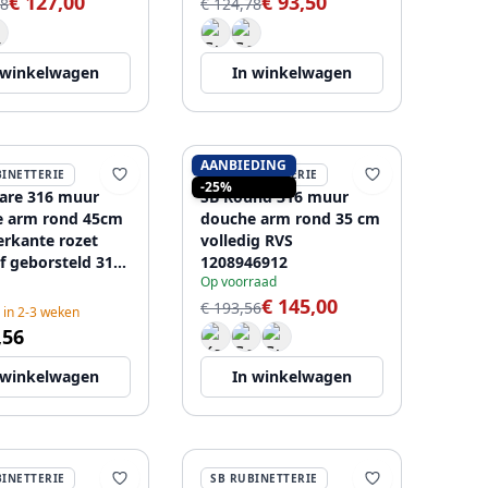
€ 127,00
€ 93,50
98
€ 124,78
 winkelwagen
In winkelwagen
AANBIEDING
BINETTERIE
SB RUBINETTERIE
-25%
are 316 muur
SB Round 316 muur
e arm rond 45cm
douche arm rond 35 cm
erkante rozet
volledig RVS
f geborsteld 316
1208946912
Op voorraad
€ 145,00
€ 193,56
 in 2-3 weken
,56
 winkelwagen
In winkelwagen
BINETTERIE
SB RUBINETTERIE