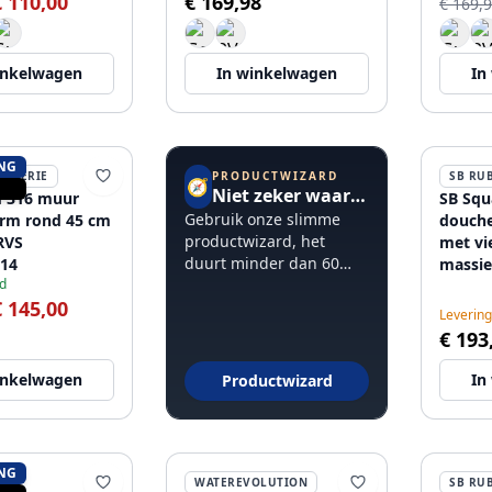
€ 110,00
€ 169,98
€ 169,
inkelwagen
In winkelwagen
In
NG
PRODUCTWIZARD
ETTERIE
SB RU
🧭
Niet zeker waar te beginnen?
 316 muur
SB Squ
Gebruik onze slimme
rm rond 45 cm
douch
productwizard, het
RVS
met vi
duurt minder dan 60
14
massie
d
seconden.
RVS
€ 145,00
Levering
€ 193
inkelwagen
In
Productwizard
NG
WATEREVOLUTION
SB RU