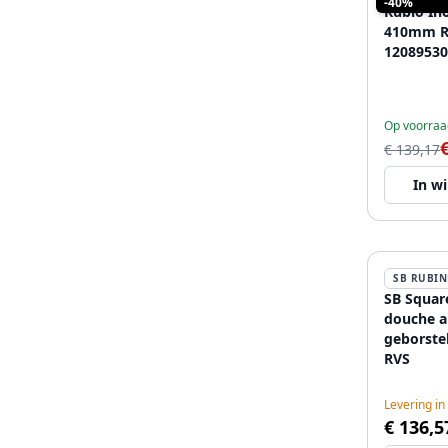
-40%
Rubio In
410mm RV
12089530
Op voorraa
€ 139,17
In w
SB RUBIN
SB Squar
douche 
geborste
RVS
Levering in
€ 136,5