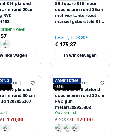
nd 316 plafond
SB Square 316 muur
e arm rond 20cm
douche arm rond 35cm
ig RVS
met vierkante rozet
4188
massief geborsteld 316
RVS
 binnen 1 week
,57
Levering 15-08-2026
€ 175,87
 winkelwagen
In winkelwagen
DING
AANBIEDING
BINETTERIE
SB RUBINETTERIE
-25%
nd 316 plafond
SB Round 316 plafond
 arm rond 30 cm
douche arm rond 30 cm
ud 1208955307
PVD gun
metal1208955308
raad
Op voorraad
€ 170,00
€ 170,00
96
€ 226,96