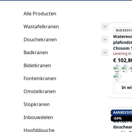
Alle Producten
Wastafelkranen
WATEREV
Waterevo
Douchekranen
plafonds
Chroom 
Badkranen
Levering in
€ 102,8
Bidetkranen
Fonteinkranen
In w
Omstelkranen
Stopkranen
AANBIEDI
RUBIO
Inbouwdelen
-64%
OUTLET R
douchea
Hoofddouche