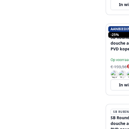
In w
AANBIEDI
SB RUBIN
-25%
SB Round
douche 
PVD kope
Op voorraa
€ 193,56
In w
SB RUBIN
SB Round
douche a