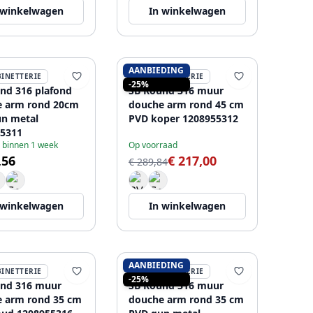
 winkelwagen
In winkelwagen
AANBIEDING
BINETTERIE
SB RUBINETTERIE
-25%
nd 316 plafond
SB Round 316 muur
e arm rond 20cm
douche arm rond 45 cm
n metal
PVD koper 1208955312
5311
 binnen 1 week
Op voorraad
,56
€ 217,00
€ 289,84
 winkelwagen
In winkelwagen
AANBIEDING
BINETTERIE
SB RUBINETTERIE
-25%
nd 316 muur
SB Round 316 muur
 arm rond 35 cm
douche arm rond 35 cm