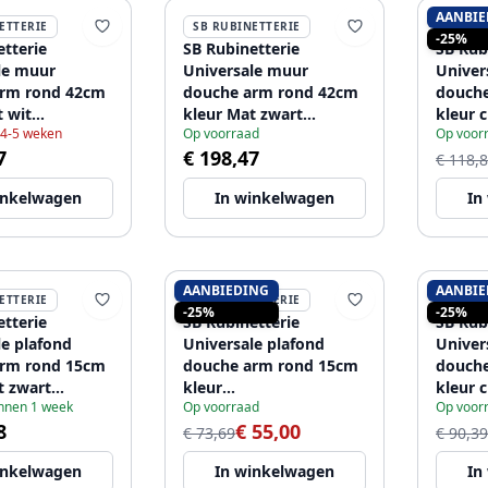
AANBIE
ETTERIE
SB RUBINETTERIE
SB RU
-25%
etterie
SB Rubinetterie
SB Rub
uur
Universale muur
Univer
arm rond 42cm
douche arm rond 42cm
douch
t wit
kleur Mat zwart
kleur 
 4-5 weken
Op voorraad
Op voor
68
1208946669
120894
7
€ 198,47
€ 118,
inkelwagen
In winkelwagen
In
AANBIEDING
AANBIE
ETTERIE
SB RUBINETTERIE
SB RU
-25%
-25%
etterie
SB Rubinetterie
SB Rub
le plafond
Universale plafond
Univer
arm rond 15cm
douche arm rond 15cm
douch
t zwart
kleur
kleur 
innen 1 week
Op voorraad
Op voor
81
chroom1208946682
120894
8
€ 55,00
€ 73,69
€ 90,39
inkelwagen
In winkelwagen
In