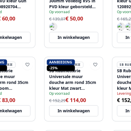
PVD kleur Gun
300mm volledig RVS in
kleur 
08920704
PVD kleur geborsteld
120892
d
Op voorraad
Op voor
roduct
koper 1208920718
€ 60,00
€ 50,00
Laatste product
€ 139,07
€ 165,
inkelwagen
In winkelwagen
In
NG
AANBIEDING
ETTERIE
SB RUBINETTERIE
SB RU
-25%
etterie
SB Rubinetterie
SB Rub
le muur
Universale muur
Univer
arm rond 35cm
douche arm rond 35cm
douch
room
kleur Mat zwart
kleur 
d
Op voorraad
Levering
60
1208946666
120894
€ 83,00
€ 114,00
€ 152
€ 152,29
inkelwagen
In winkelwagen
In