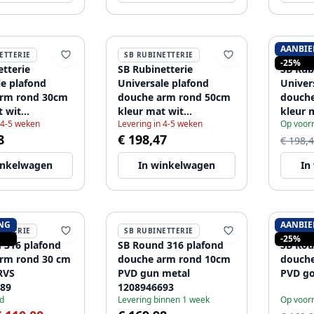
AANBIE
ETTERIE
SB RUBINETTERIE
SB RU
-25%
etterie
SB Rubinetterie
SB Rub
le plafond
Universale plafond
Univer
arm rond 30cm
douche arm rond 50cm
douch
t wit
kleur mat wit
kleur 
 4-5 weken
Levering in 4-5 weken
Op voor
85
1208946686
120894
8
€ 198,47
€ 198,
inkelwagen
In winkelwagen
In
NG
AANBIE
ETTERIE
SB RUBINETTERIE
SB RU
-25%
 316 plafond
SB Round 316 plafond
SB Rou
rm rond 30 cm
douche arm rond 10cm
douch
RVS
PVD gun metal
PVD go
89
1208946693
d
Levering binnen 1 week
Op voor