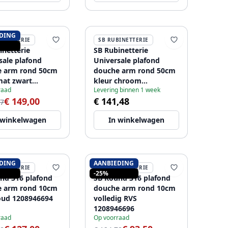
DING
BINETTERIE
SB RUBINETTERIE
inetterie
SB Rubinetterie
sale plafond
Universale plafond
e arm rond 50cm
douche arm rond 50cm
mat zwart
kleur chroom
raad
Levering binnen 1 week
6687
1208946688
€ 149,00
€ 141,48
47
 winkelwagen
In winkelwagen
DING
AANBIEDING
BINETTERIE
SB RUBINETTERIE
-25%
nd 316 plafond
SB Round 316 plafond
e arm rond 10cm
douche arm rond 10cm
ud 1208946694
volledig RVS
1208946696
raad
Op voorraad