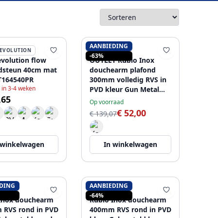
AANBIEDING
EVOLUTION
RUBIO
-63%
volution flow
OUTLET Rubio Inox
dsteun 40cm mat
douchearm plafond
T164540PR
300mm volledig RVS in
 in 3-4 weken
PVD kleur Gun Metal
,65
1208920703 Laatste
Op voorraad
Product
€ 52,00
€ 139,07
 winkelwagen
In winkelwagen
DING
AANBIEDING
RUBIO
-64%
Inox douchearm
Rubio Inox douchearm
RVS rond in PVD
400mm RVS rond in PVD