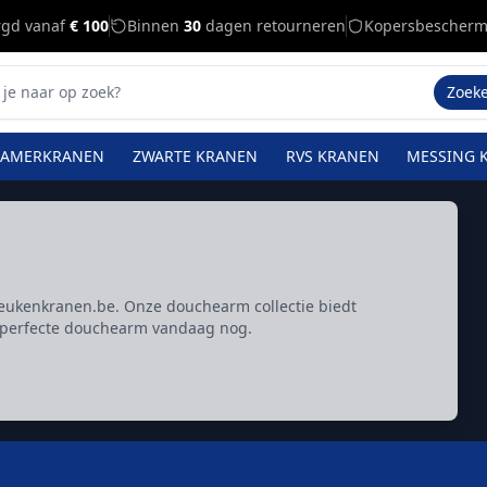
rgd vanaf
€ 100
Binnen
30
dagen retourneren
Kopersbescherm
Zoek
KAMERKRANEN
ZWARTE KRANEN
RVS KRANEN
MESSING 
ukenkranen.be. Onze douchearm collectie biedt
e perfecte douchearm vandaag nog.