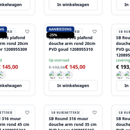
inkelwagen
In winkelwagen
In
NG
AANBIEDING
ETTERIE
SB RUBINETTERIE
SB RU
-25%
 316 plafond
SB Round 316 plafond
SB Rou
arm rond 20cm
douche arm rond 20cm
douch
r 1208955309
PVD goud 1208955310
PVD gu
120895
d
Op voorraad
Levering
€ 145,00
€ 145,00
€ 193
€ 193,56
inkelwagen
In winkelwagen
In
ETTERIE
SB RUBINETTERIE
SB RU
 316 muur
SB Round 316 muur
SB Rou
rm rond 45 cm
douche arm rond 35 cm
douche