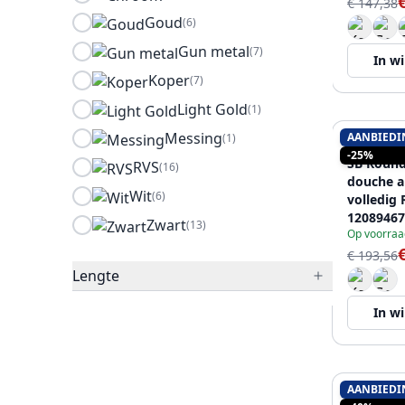
€ 147,38
Goud
(6)
Gun metal
(7)
In w
Koper
(7)
Light Gold
(1)
Messing
AANBIEDI
(1)
SB RUBIN
-25%
SB Round
RVS
(16)
douche a
Wit
(6)
volledig 
12089467
Zwart
(13)
Op voorraa
€ 193,56
Lengte
In w
AANBIEDI
RUBIO