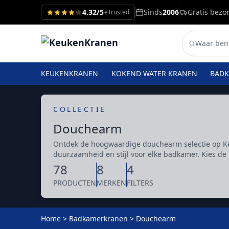
4.32/5
Sinds
2006
Gratis bezo
eTrusted
KEUKENKRANEN
KOKEND WATER KRANEN
BAD
COLLECTIE
Douchearm
Ontdek de hoogwaardige douchearm selectie op Ke
duurzaamheid en stijl voor elke badkamer. Kies d
78
8
4
PRODUCTEN
MERKEN
FILTERS
Home
>
Badkamerkranen
>
Douchearm