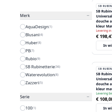
SB RUBIN
SB Rubin
Merk
Universale m
douche 
kleur Ma
AquaDesign
(1)
Levering in
12089466
Blusani
(4)
€ 198,4
Huber
(8)
In w
PB
(7)
Rubio
(9)
SB Rubinetterie
(36)
SB RUBIN
SB Rubin
Waterevolution
(8)
Universa
Zazzeri
(5)
douche 
kleur ma
Levering b
12089466
Serie
€ 108,0
100
(1)
In w