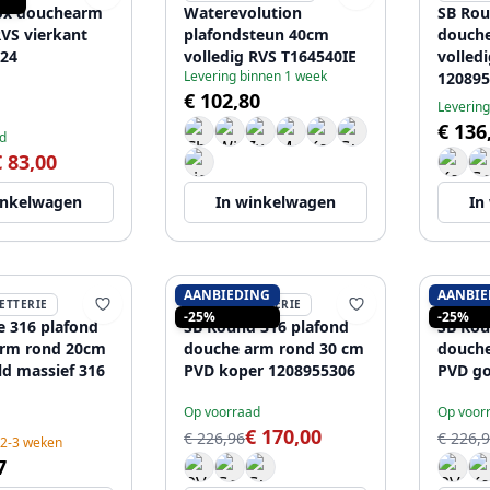
ox douchearm
Waterevolution
SB Rou
S vierkant
plafondsteun 40cm
douch
24
volledig RVS T164540IE
volled
Levering binnen 1 week
120895
€ 102,80
Levering
€ 136
d
€ 83,00
inkelwagen
In winkelwagen
In
AANBIEDING
AANBIE
ETTERIE
SB RUBINETTERIE
SB RU
-25%
-25%
e 316 plafond
SB Round 316 plafond
SB Rou
arm rond 20cm
douche arm rond 30 cm
douche
ld massief 316
PVD koper 1208955306
PVD go
Op voorraad
Op voor
€ 170,00
€ 226,96
€ 226,
 2-3 weken
7