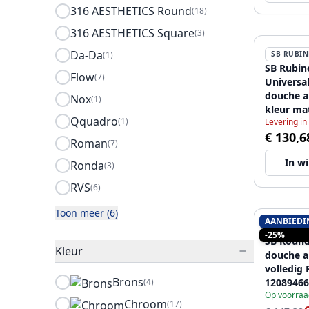
316 AESTHETICS Round
(18)
316 AESTHETICS Square
(3)
Da-Da
(1)
SB RUBIN
SB Rubin
Flow
(7)
Universa
douche 
Nox
(1)
kleur ma
Qquadro
(1)
Levering in
12089466
€ 130,6
Roman
(7)
In w
Ronda
(3)
RVS
(6)
Toon meer (6)
AANBIEDI
SB RUBIN
-25%
SB Round
Kleur
douche a
volledig 
Brons
(4)
12089466
Op voorraa
Chroom
(17)