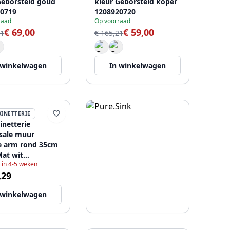
Geborsteld goud
kleur Geborsteld koper
0719
1208920720
raad
Op voorraad
€ 69,00
€ 59,00
21
€ 165,21
 winkelwagen
In winkelwagen
BINETTERIE
inetterie
sale muur
e arm rond 35cm
Mat wit
 in 4-5 weken
6667
,29
 winkelwagen