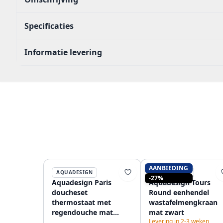
Specificaties
Informatie levering
AANBIEDING
AQUADESIGN
AQUADESIGN
-27%
Aquadesign Paris
Aquadesign Tours
doucheset
Round eenhendel
thermostaat met
wastafelmengkraan
regendouche mat
mat zwart
Levering in 2-3 weken
zwart