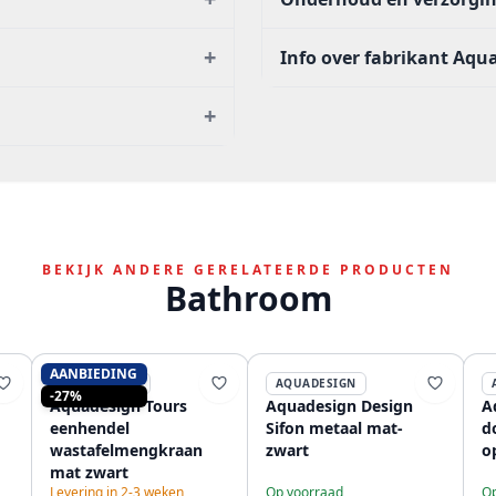
+
Info over fabrikant Aqu
+
BEKIJK ANDERE GERELATEERDE PRODUCTEN
Bathroom
AANBIEDING
AQUADESIGN
AQUADESIGN
-27%
Aquadesign Tours
Aquadesign Design
A
eenhendel
Sifon metaal mat-
d
wastafelmengkraan
zwart
o
mat zwart
Levering in 2-3 weken
Op voorraad
Op