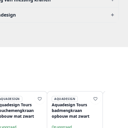
+
adesign
AQUADESIGN
AQUADESIGN
AQUADESI
quadesign Tours
Aquadesign Tours
Aquadesi
ouchemengkraan
badmengkraan
Douchesl
pbouw mat zwart
opbouw mat zwart
zwart 150
twist
 voorraad
Op voorraad