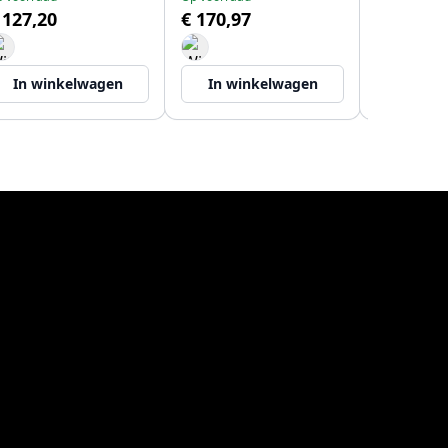
 127,20
€ 170,97
Op voorraad
€ 19,00
In winkelwagen
In winkelwagen
In wi