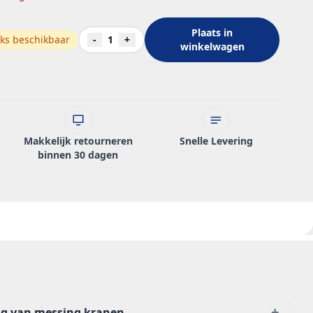
Plaats in
ks beschikbaar
-
1
+
winkelwagen
Makkelijk retourneren
Snelle Levering
binnen 30 dagen
+
ng van messing kranen