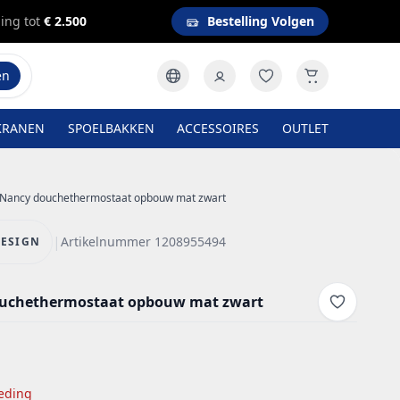
ing tot
€ 2.500
Bestelling Volgen
en
KRANEN
SPOELBAKKEN
ACCESSOIRES
OUTLET
Nancy douchethermostaat opbouw mat zwart
|
Artikelnummer 1208955494
ESIGN
uchethermostaat opbouw mat zwart
eding