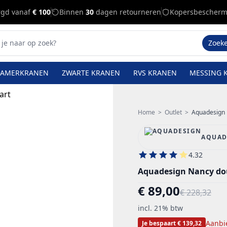
rgd vanaf
€ 100
Binnen
30
dagen retourneren
Kopersbescherm
Zoek
KAMERKRANEN
ZWARTE KRANEN
RVS KRANEN
MESSING 
Home
>
Outlet
>
Aquadesign 
AQUAD
4.32
Aquadesign Nancy do
€ 89,00
€ 228,32
incl. 21% btw
Aanbi
Je bespaart € 139,32