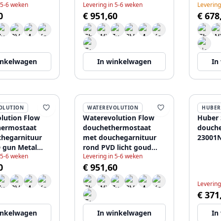
 5-6 weken
Levering in 5-6 weken
Levering
ME
T140TNWGE
0
€ 951,60
€ 678
inkelwagen
In winkelwagen
In
OLUTION
WATEREVOLUTION
HUBER
lution Flow
Waterevolution Flow
Huber
hermostaat
douchethermostaat
douch
hegarnituur
met douchegarnituur
23001
 gun Metal
rond PVD licht goud
 5-6 weken
Levering in 5-6 weken
GME
T140TNRWGE
0
€ 951,60
Levering
€ 371
inkelwagen
In winkelwagen
In