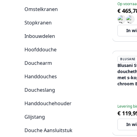
Op voorraa
Omstelkranen
€ 465,7
Stopkranen
In w
Inbouwdelen
Hoofddouche
BLUSANI
Douchearm
Blusani S
douchet
Handdouches
met s-ko
chroom 
Doucheslang
Handdouchehouder
Levering b
€ 119,9
Glijstang
In w
Douche Aansluitstuk