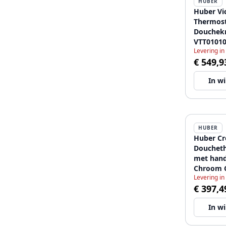
HUBER
Huber Vi
Thermost
Douchek
VTT0101
Levering in
€ 549,9
In w
HUBER
Huber Cr
Douchet
met han
Chroom 
Levering in
€ 397,4
In w