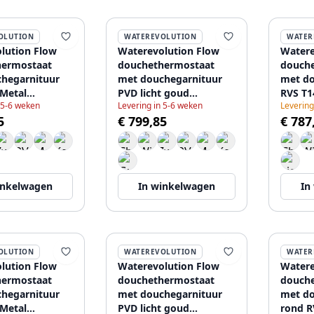
OLUTION
WATEREVOLUTION
WATER
lution Flow
Waterevolution Flow
Watere
hermostaat
douchethermostaat
douch
hegarnituur
met douchegarnituur
met do
Metal
PVD licht goud
RVS T1
 5-6 weken
Levering in 5-6 weken
Levering
E
T140TWGE
5
€ 799,85
€ 787
inkelwagen
In winkelwagen
In
OLUTION
WATEREVOLUTION
WATER
lution Flow
Waterevolution Flow
Watere
hermostaat
douchethermostaat
douch
hegarnituur
met douchegarnituur
met do
Metal
PVD licht goud
rond R