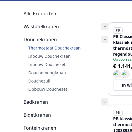
Alle Producten
Wastafelkranen
PB
PB Class
Douchekranen
klassiek
Thermostaat Douchekraan
thermost
regendou
Inbouw Douchekraan
Op voorraa
Inbouw Doucheset
€ 1.141
Douchemengkraan
Douchezuil
In w
Opbouw Doucheset
Badkranen
PB
Bidetkranen
PB klass
thermost
Fonteinkranen
12088989