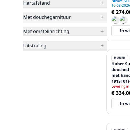
Nieuwe voo
Hartafstand
10-08-2026
€ 274,0
Met douchegarnituur
In w
Met omstelinrichting
Uitstraling
HUBER
Huber S
douchet
met han
191ST01
Levering in
€ 334,0
In w