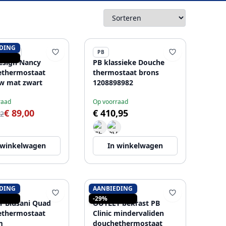
DING
ESIGN
PB
esign Nancy
PB klassieke Douche
ethermostaat
thermostaat brons
w mat zwart
1208898982
raad
Op voorraad
€ 89,00
€ 410,95
32
 winkelwagen
In winkelwagen
DING
AANBIEDING
NI
PB
-29%
 Blusani Quad
OUTLET bekrast PB
ethermostaat
Clinic mindervaliden
m
douchethermostaat