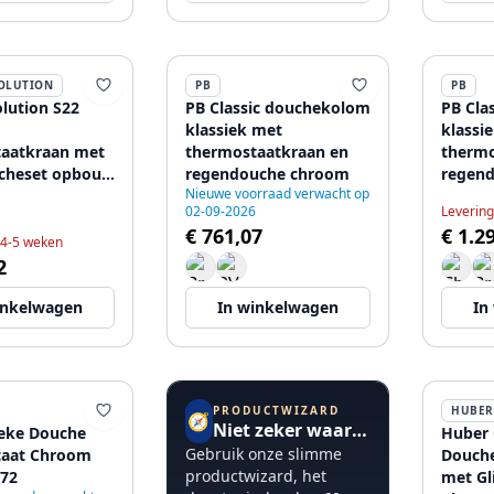
OLUTION
PB
PB
lution S22
PB Classic douchekolom
PB Cla
klassiek met
klassi
aatkraan met
thermostaatkraan en
thermo
cheset opbouw
regendouche chroom
regen
Nieuwe voorraad verwacht op
TIE
02-09-2026
Levering
€ 761,07
€ 1.2
 4-5 weken
2
inkelwagen
In winkelwagen
In
PRODUCTWIZARD
HUBER
🧭
Niet zeker waar te beginnen?
ieke Douche
Huber 
Gebruik onze slimme
taat Chroom
Douch
productwizard, het
72
met Gl