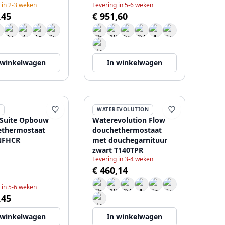
 in 2-3 weken
Levering in 5-6 weken
Koper T140TNRCPE
,45
€ 951,60
 winkelwagen
In winkelwagen
WATEREVOLUTION
 Suite Opbouw
Waterevolution Flow
ethermostaat
douchethermostaat
NFHCR
met douchegarnituur
zwart T140TPR
Levering in 3-4 weken
€ 460,14
 in 5-6 weken
,45
 winkelwagen
In winkelwagen