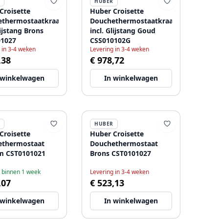
HUBER
Croisette
Huber Croisette
ethermostaatkraan
Douchethermostaatkraan
lijstang Brons
incl. Glijstang Goud
01027
CSS010102G
 in 3-4 weken
Levering in 3-4 weken
,38
€ 978,72
 winkelwagen
In winkelwagen
HUBER
Croisette
Huber Croisette
ethermostaat
Douchethermostaat
m CST0101021
Brons CST0101027
 binnen 1 week
Levering in 3-4 weken
,07
€ 523,13
 winkelwagen
In winkelwagen