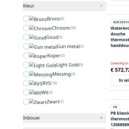
Kleur
Brons
(8)
WATEREV
Chroom
(36)
Waterevo
douche
Goud
(9)
thermost
handdou
Gun metal
(3)
RVS T440
Koper
(3)
Levering in
Light Gold
(3)
€ 572,7
Messing
(3)
In w
RVS
(10)
Wit
(3)
Zwart
(3)
PB
PB klass
Inbouw
thermos
12088989