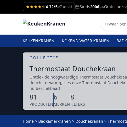
4.32/5
Sinds
2006
Gratis bezo
eTrusted
KEUKENKRANEN
KOKEND WATER KRANEN
BAD
COLLECTIE
Thermostaat Douchekraan
Ontdek de hoogwaardige Thermostaat Douchekraan 
douche-ervaring, kies onze Thermostaat Douchek
nu beschikbaar!
81
6
8
PRODUCTEN
MERKEN
FILTERS
Home
>
Badkamerkranen
>
Douchekranen
>
Thermost