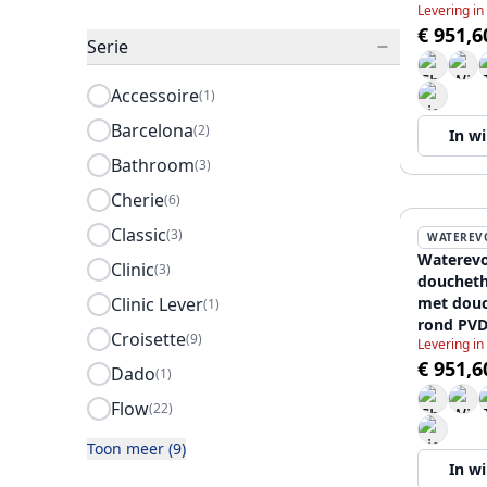
Levering in
T140TNG
€ 951,6
Serie
Accessoire
(1)
Barcelona
(2)
In w
Bathroom
(3)
Cherie
(6)
Classic
(3)
WATEREV
Waterevo
Clinic
(3)
douchet
Clinic Lever
met douc
(1)
rond PVD
Croisette
(9)
Levering in
T140TNR
€ 951,6
Dado
(1)
Flow
(22)
Toon meer (9)
In w