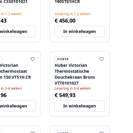
m CSS0101021
190ST01HCR
 in 1-2 weken
Levering in 1-2 weken
,43
€ 456,00
 winkelwagen
In winkelwagen
HUBER
Victorian
Huber Victorian
ethermostaat
Thermostatische
 150.VT51H.CR
Douchekraan Brons
VTT0101027
 in 3-4 weken
Levering in 3-4 weken
,96
€ 549,93
 winkelwagen
In winkelwagen