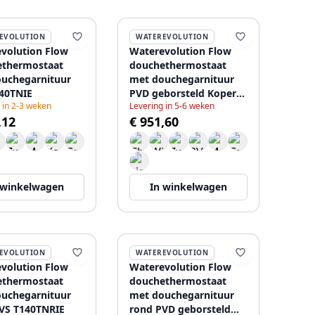
EVOLUTION
WATEREVOLUTION
volution Flow
Waterevolution Flow
ethermostaat
douchethermostaat
uchegarnituur
met douchegarnituur
40TNIE
PVD geborsteld Koper
 in 2-3 weken
Levering in 5-6 weken
T140TNCPE
,12
€ 951,60
 winkelwagen
In winkelwagen
EVOLUTION
WATEREVOLUTION
volution Flow
Waterevolution Flow
ethermostaat
douchethermostaat
uchegarnituur
met douchegarnituur
VS T140TNRIE
rond PVD geborsteld