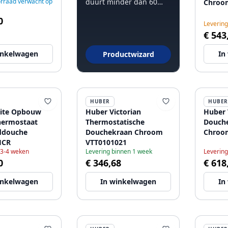
rraad verwacht op
duurt minder dan 60
Chroo
seconden.
0
Levering
€ 543
inkelwagen
In
Productwizard
HUBER
HUBER
uite Opbouw
Huber Victorian
Huber 
hermostaat
Thermostatische
Douch
ddouche
Douchekraan Chroom
Chroom
HCR
VTT0101021
 3-4 weken
Levering binnen 1 week
Levering
0
€ 346,68
€ 618
inkelwagen
In winkelwagen
In