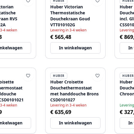
HUBER
HUBER
ctorian
Huber Victorian
Huber 
atische
Thermostatische
Douch
raan RVS
Douchekraan Goud
incl. G
02A
VTT010102G
CSS01
 3-4 weken
Levering in 3-4 weken
Levering
3
€ 565,48
€ 869
inkelwagen
In winkelwagen
In
HUBER
HUBER
oisette
Huber Croisette
Huber 
hermostaat
Douchethermostaat
Douch
ddouche
met handdouche Brons
Chroo
CSD0101021
CSD0101027
 3-4 weken
Levering in 3-4 weken
Levering
9
€ 635,69
€ 327
inkelwagen
In winkelwagen
In