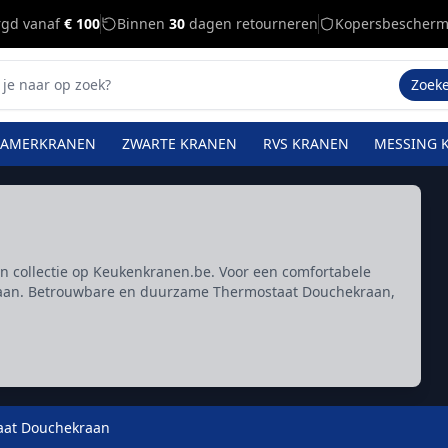
rgd vanaf
€ 100
Binnen
30
dagen retourneren
Kopersbescherm
Zoek
KAMERKRANEN
ZWARTE KRANEN
RVS KRANEN
MESSING 
collectie op Keukenkranen.be. Voor een comfortabele
raan. Betrouwbare en duurzame Thermostaat Douchekraan,
aat Douchekraan