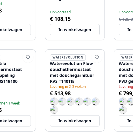
d
8
Op voorraad
Op voor
€ 108,15
€ 125,
inkelwagen
In winkelwagen
In
WATEREVOLUTION
WATER
tilo
Waterevolution Flow
Watere
hermostaat
douchethermostaat
douch
ppeling
met douchegarnituur
met do
BS119100
RVS T140TIE
PVD ge
Levering in 2-3 weken
Levering
T140T
€ 513,98
€ 799
innen 1 week
5
inkelwagen
In winkelwagen
In