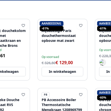
AANBIEDING
AANBIE
AQUADESIGN
AQUAD
-61%
-61%
ic douchekolom
Aquadesign Paris
Aquad
 met
douchethermostaat
douch
aatkraan en
opbouw mat zwart
opbou
che Brons
d
Op voor
,61
€ 228,
Op voorraad
€ 129,00
€ 326,80
inkelwagen
In winkelwagen
In
AANBIE
PB
BLUSA
-60%
ieke Douche
PB Accessoire Boiler
OUTLET
aat RVS
Thermostatische
douch
92
Mengkraan 1208969799
chroo