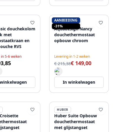
AANBIEDING
AQUADESIGN
-31%
ssic douchekolom
Aquadesign Nancy
ek met
douchethermostaat
staatkraan en
opbouw chroom
douche RVS
 in 5-6 weken
Levering in 1-2 weken
93,85
€ 149,00
€ 215,38
 winkelwagen
In winkelwagen
HUBER
Croisette
Huber Suite Opbouw
ethermostaat
douchethermostaat
ijstangset
met glijstangset