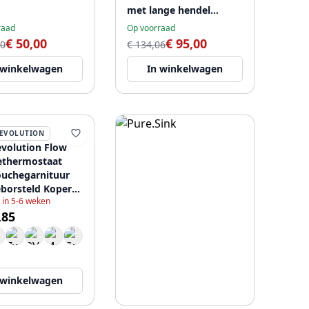
met lange hendel
chroom 1208956281
raad
Op voorraad
€ 50,00
€ 95,00
00
€ 134,06
 winkelwagen
In winkelwagen
EVOLUTION
volution Flow
ethermostaat
uchegarnituur
borsteld Koper
 in 5-6 weken
CPE
,85
 winkelwagen