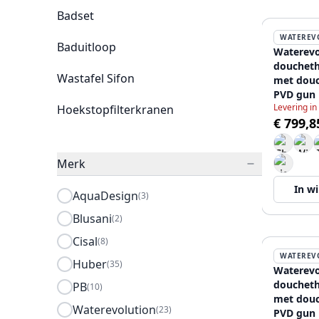
Badset
WATEREV
Baduitloop
Waterevo
douchet
Wastafel Sifon
met douc
PVD gun 
Levering in
Hoekstopfilterkranen
T140TGM
€ 799,8
Merk
In w
AquaDesign
(3)
Blusani
(2)
Cisal
(8)
WATEREV
Huber
(35)
Waterevo
douchet
PB
(10)
met douc
Waterevolution
(23)
PVD gun 