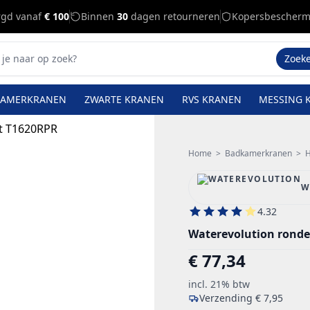
rgd vanaf
€ 100
Binnen
30
dagen retourneren
Kopersbescherm
Zoek
KAMERKRANEN
ZWARTE KRANEN
RVS KRANEN
MESSING 
Home
>
Badkamerkranen
>
H
W
4.32
Waterevolution rond
€ 77,34
incl. 21% btw
Verzending
€ 7,95