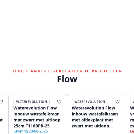
BEKIJK ANDERE GERELATEERDE PRODUCTEN
Flow
WATEREVOLUTION
WATEREVOLUTION
Waterevolution Flow
Waterevolution Flow
W
inbouw wastafelkraan
inbouw wastafelkraan
v
t
mat zwart met uitloop
met afdekplaat mat
m
25cm T116BPR-25
zwart met uitloop
z
Levering 20-08-2026
Le
25cm T1161BPR-25