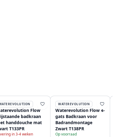
WATEREVOLUTION
WATEREVOLUTION
WATEREVO
aterevolution Flow
Waterevolution Flow 4-
Waterevol
rijstaande badkraan
gats Badkraan voor
semi-prof
et handdouche mat
Badrandmontage
keukenme
wart T133PR
Zwart T138PR
mat zwart
vering in 3-4 weken
Op voorraad
en veer T