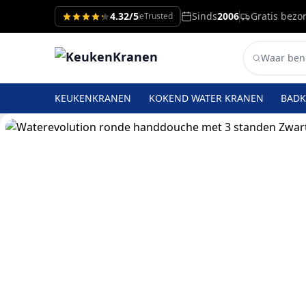
4.32/5
Sinds
2006
Gratis bezo
eTrusted
KEUKENKRANEN
KOKEND WATER KRANEN
BAD