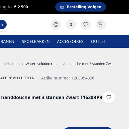
ing tot
€ 2.500
Bestelling Volgen
en
KRANEN
SPOELBAKKEN
ACCESSOIRES
OUTLET
anddouches
>
Waterevolution ronde handdouche met 3 standen Zwart T1620RPR
|
Artikelnummer 1208954336
ATEREVOLUTION
e handdouche met 3 standen Zwart T1620RPR