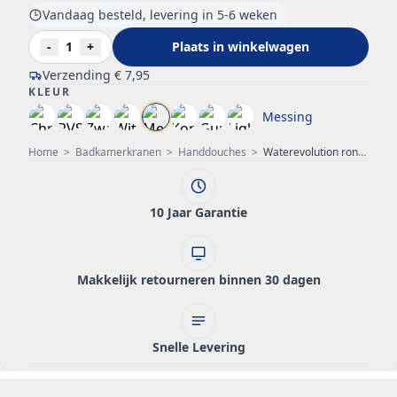
Vandaag besteld, levering in 5-6 weken
-
1
+
Plaats in winkelwagen
Verzending
€ 7,95
KLEUR
Messing
Home
>
Badkamerkranen
>
Handdouches
>
Waterevolution ronde handdouche met 3 standen geborsteld messing T1620RLE
10 Jaar Garantie
Makkelijk retourneren binnen 30 dagen
Snelle Levering