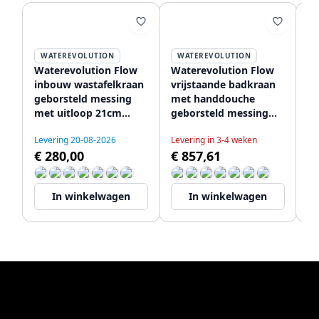
WATEREVOLUTION
WATEREVOLUTION
Waterevolution Flow
Waterevolution Flow
Wa
inbouw wastafelkraan
vrijstaande badkraan
d
geborsteld messing
met handdouche
me
met uitloop 21cm
geborsteld messing
r
T116BLE-21
T133LE
Ge
Levering 20-08-2026
Levering in 3-4 weken
T
€ 280,00
€ 857,61
Le
€
In winkelwagen
In winkelwagen