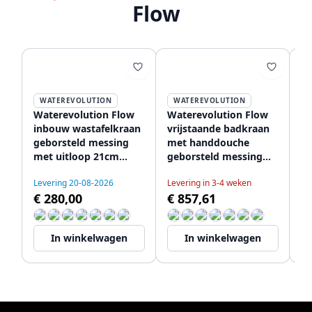
Flow
WATEREVOLUTION
WATEREVOLUTION
Waterevolution Flow
Waterevolution Flow
Wa
inbouw wastafelkraan
vrijstaande badkraan
d
geborsteld messing
met handdouche
me
met uitloop 21cm
geborsteld messing
r
T116BLE-21
T133LE
Ge
Levering 20-08-2026
Levering in 3-4 weken
T
€ 280,00
€ 857,61
Le
€
In winkelwagen
In winkelwagen