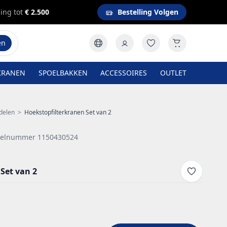
ing tot
€ 2.500
Bestelling Volgen
en
KRANEN
SPOELBAKKEN
ACCESSOIRES
OUTLET
delen
>
Hoekstopfilterkranen Set van 2
ikelnummer 1150430524
Set van 2