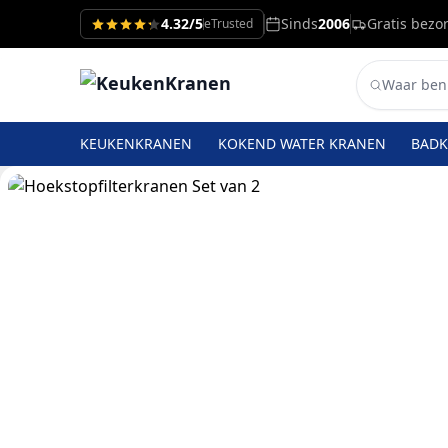
4.32/5
Sinds
2006
Gratis bezo
eTrusted
KEUKENKRANEN
KOKEND WATER KRANEN
BAD