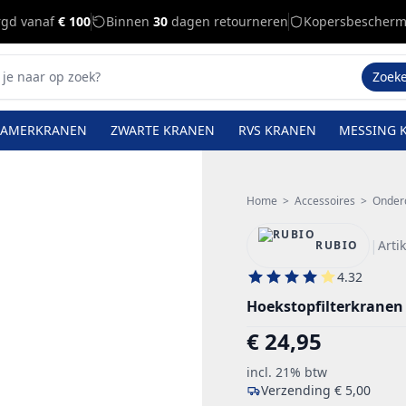
rgd vanaf
€ 100
Binnen
30
dagen retourneren
Kopersbescherm
Zoek
KAMERKRANEN
ZWARTE KRANEN
RVS KRANEN
MESSING 
Home
>
Accessoires
>
Onder
|
Art
RUBIO
4.32
Hoekstopfilterkranen 
€ 24,95
incl. 21% btw
Verzending
€ 5,00