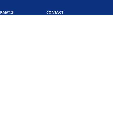
ORMATIE
CONTACT
24/7 via onze HelpdeskChat
support@keukenkranen.be
+32 3 302 40 22