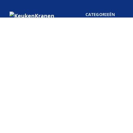
CATEGORIEËN
Premium Europese keuken,
badkamer, verlichting en
gereedschap. Prachtig samengesteld,
deskundig bezorgd.
KeukenKranen.be
De Keyserlei 58/60
2018 Antwerpen
België
© 2026 KeukenKranen. Alle rechten
Selecteer uw
voorbehouden.
land: