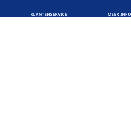
KLANTENSERVICE
MEER INF
B2B Partners
Over Ons
Blog
Merken
Cookies
België