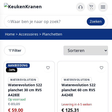
Zoeken
Home
>
Accessoires
>
Planchetten
Filter
AANBIEDING
-34%
WATEREVOLUTION
WATEREVOLUTION
Waterevolution S22
Waterevolution S22
planchet 30 cm RVS
planchet 60 cm RVS
A428IE
A424IE
Op voorraad
€ 89,09
Levering in 4-5 weken
€ 59,00
€ 125,31