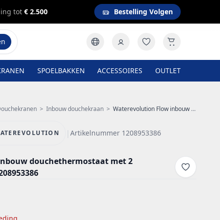
ing tot
€ 2.500
Bestelling Volgen
en
KRANEN
SPOELBAKKEN
ACCESSOIRES
OUTLET
ouchekranen
>
Inbouw douchekraan
>
Waterevolution Flow inbouw douchethermostaat met 2 stopkranen mat wit 1208953386
|
Artikelnummer 1208953386
ATEREVOLUTION
 inbouw douchethermostaat met 2
208953386
eding