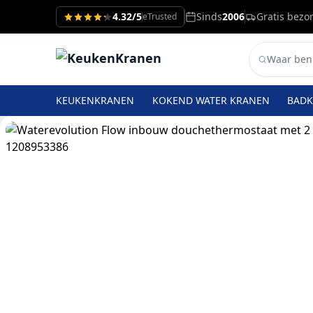
4.32/5
Sinds
2006
Gratis bezo
eTrusted
KEUKENKRANEN
KOKEND WATER KRANEN
BAD