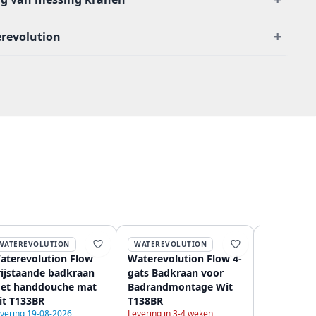
+
erevolution
WATEREVOLUTION
WATEREVOLUTION
WATEREVO
aterevolution Flow
Waterevolution Flow 4-
Waterevol
rijstaande badkraan
gats Badkraan voor
semi-prof
et handdouche mat
Badrandmontage Wit
keukenme
it T133BR
T138BR
mat wit m
vering 19-08-2026
Levering in 3-4 weken
veer T157