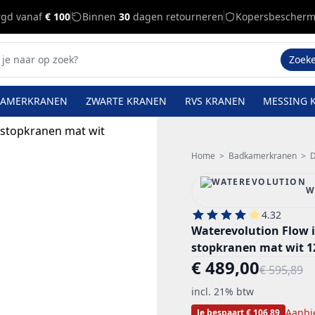
rgd vanaf
€ 100
Binnen
30
dagen retourneren
Kopersbescherm
Zoek
KAMERKRANEN
ZWARTE KRANEN
RVS KRANEN
MESSING 
Home
>
Badkamerkranen
>
D
W
4.32
Waterevolution Flow
stopkranen mat wit 1
€ 489,00
€ 595,89
incl. 21% btw
Aanbi
Je bespaart € 106,89