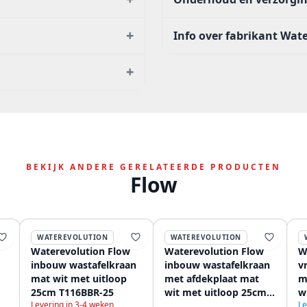
+
Info over fabrikant Wat
+
BEKIJK ANDERE GERELATEERDE PRODUCTEN
Flow
WATEREVOLUTION
WATEREVOLUTION
Waterevolution Flow
Waterevolution Flow
W
inbouw wastafelkraan
inbouw wastafelkraan
v
mat wit met uitloop
met afdekplaat mat
m
25cm T116BBR-25
wit met uitloop 25cm
w
Levering in 3-4 weken
Le
T1161BBR-25