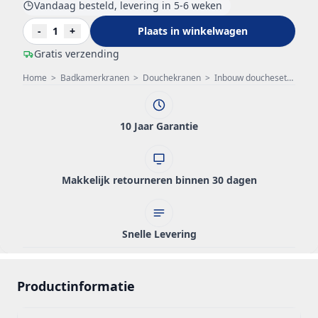
Vandaag besteld, levering in 5-6 weken
-
1
+
Plaats in winkelwagen
Gratis verzending
Home
>
Badkamerkranen
>
Douchekranen
>
Inbouw doucheset
>
PB c
10 Jaar Garantie
Makkelijk retourneren binnen 30 dagen
Snelle Levering
Productinformatie