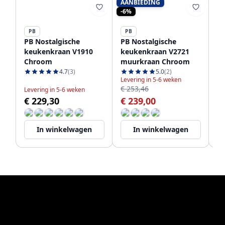
AANBIEDING
-6%
PB
PB
P
PB Nostalgische
PB Nostalgische
PB
keukenkraan V1910
keukenkraan V2721
ke
Chroom
muurkraan Chroom
m
V
4.7
(3)
5.0
(2)
Levering in 5-6 weken
€ 253,46
Levering in 5-6 weken
Bi
€ 229,30
€ 239,00
€
In winkelwagen
In winkelwagen