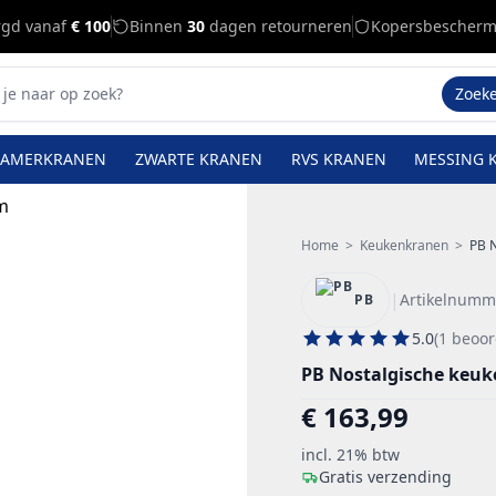
rgd vanaf
€ 100
Binnen
30
dagen retourneren
Kopersbescherm
Zoek
KAMERKRANEN
ZWARTE KRANEN
RVS KRANEN
MESSING 
Home
>
Keukenkranen
>
PB 
|
Artikelnumm
PB
5.0
(1 beoor
PB Nostalgische keu
€ 163,99
incl. 21% btw
Gratis verzending