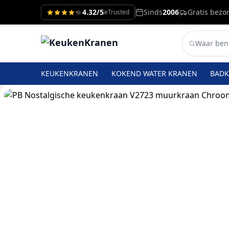
4.32/5
Sinds
2006
Gratis bezo
eTrusted
KEUKENKRANEN
KOKEND WATER KRANEN
BAD