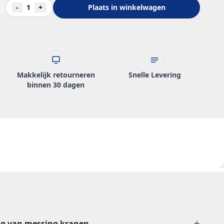
-
1
+
Plaats in winkelwagen
Makkelijk retourneren
Snelle Levering
binnen 30 dagen
+
ng van messing kranen