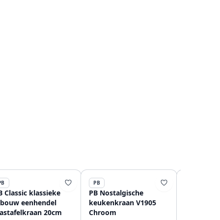
PB
PB
PB
B Classic klassieke
PB Nostalgische
PB Classic
nbouw eenhendel
keukenkraan V1905
inbouw ee
astafelkraan 20cm
Chroom
wastafelk