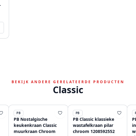
80
BEKIJK ANDERE GERELATEERDE PRODUCTEN
Classic
PB
PB
PB Nostalgische
PB Classic klassieke
P
keukenkraan Classic
wastafelkraan pilar
i
muurkraan Chroom
chroom 1208592552
w