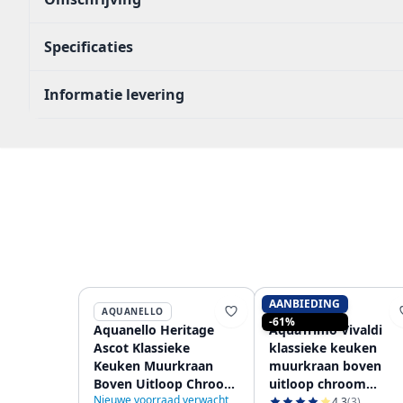
Specificaties
Informatie levering
AANBIEDING
AQUANELLO
AQUATRIMO
-61%
Aquanello Heritage
AquaTrimo Vivaldi
Ascot Klassieke
klassieke keuken
Keuken Muurkraan
muurkraan boven
Boven Uitloop Chroom
uitloop chroom
Nieuwe voorraad verwacht
CR-4110-HA
21VV7066CM
4.3
(3)