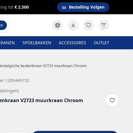
ing tot
€ 2.500
Bestelling Volgen
en
KRANEN
SPOELBAKKEN
ACCESSOIRES
OUTLET
Nostalgische keukenkraan V2723 muurkraan Chroom
er 1205449152
delingen)
kenkraan V2723 muurkraan Chroom