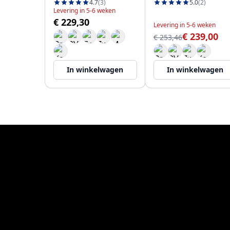
4.7
(3)
5.0
(2)
Levering in 5-6 weken
€ 229,30
Levering in 5-6 weken
€ 239,00
€ 253,46
In winkelwagen
In winkelwagen