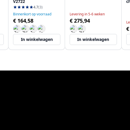
V2722
c
4.7
(3)
Binnenkort op voorraad
Levering in 5-6 weken
€ 164,58
€ 275,94
Le
€
In winkelwagen
In winkelwagen