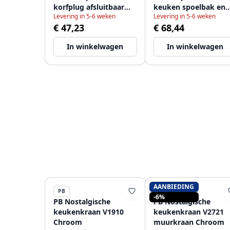
korfplug afsluitbaar
keuken spoelbak en
Levering in 5-6 weken
Levering in 5-6 weken
1208956473
korfplug chroom
€ 47,23
€ 68,44
afsluitbaar 12089564
In winkelwagen
In winkelwagen
AANBIEDING
PB
PB
-6%
PB Nostalgische
PB Nostalgische
keukenkraan V1910
keukenkraan V2721
Chroom
muurkraan Chroom