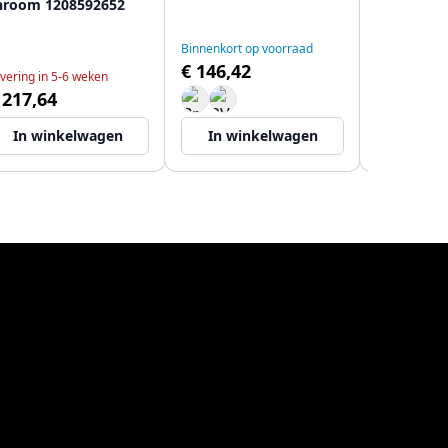
hroom 1208592652
chroom 1
Binnenkort op voorraad
€ 146,42
vering in 5-6 weken
Levering in 
 217,64
€ 217,64
In winkelwagen
In winkelwagen
In wi