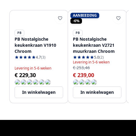
AANBIEDING
-6%
PB
PB
P
PB Nostalgische
PB Nostalgische
PB
keukenkraan V1910
keukenkraan V2721
ke
Chroom
muurkraan Chroom
m
V
4.7
(3)
5.0
(2)
Levering in 5-6 weken
€ 253,46
Levering in 5-6 weken
Bi
€ 229,30
€ 239,00
€
In winkelwagen
In winkelwagen