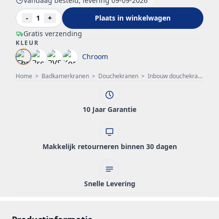
Vandaag besteld, levering 09-09-2026
-
1
+
Plaats in winkelwagen
Gratis verzending
KLEUR
Chroom
Home
>
Badkamerkranen
>
Douchekranen
>
Inbouw douchekraan
>
P
10 Jaar Garantie
Makkelijk retourneren binnen 30 dagen
Snelle Levering