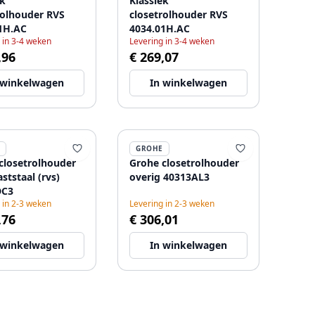
ek
Klassiek
rolhouder RVS
closetrolhouder RVS
1H.AC
4034.01H.AC
 in 3-4 weken
Levering in 3-4 weken
,96
€ 269,07
 winkelwagen
In winkelwagen
GROHE
closetrolhouder
Grohe closetrolhouder
ststaal (rvs)
overig 40313AL3
DC3
 in 2-3 weken
Levering in 2-3 weken
,76
€ 306,01
 winkelwagen
In winkelwagen