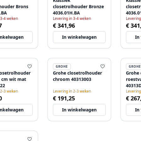
Klassiek
Klassi
lhouder Brons
closetrolhouder Bronze
closet
.BA
4036.01H.BA
4036.0
 3-4 weken
Levering in 3-4 weken
Levering
7
€ 341,96
€ 341
inkelwagen
In winkelwagen
In
GROHE
GROHE
losetrolhouder
Grohe closetrolhouder
Grohe 
3 cm wit mat
chroom 40313003
roestva
22
40313
 2-3 weken
Levering in 2-3 weken
Levering
0
€ 191,25
€ 267
inkelwagen
In winkelwagen
In