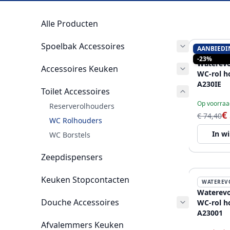
Alle Producten
Spoelbak Accessoires
AANBIEDI
WATEREV
-23%
Waterevo
Accessoires Keuken
WC-rol h
A230IE
Toilet Accessoires
Op voorraa
Reserverolhouders
€
€ 74,40
WC Rolhouders
In w
WC Borstels
Zeepdispensers
Keuken Stopcontacten
WATEREV
Waterevo
Douche Accessoires
WC-rol h
A23001
Afvalemmers Keuken