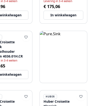
 in 3-4 weken
Levering in 3-4 weken
1H.CR
,96
€ 175,06
 winkelwagen
In winkelwagen
Croisette
ek
rolhouder
 4036.01H.CR
 in 3-4 weken
,65
 winkelwagen
HUBER
Croisette
Huber Croisette