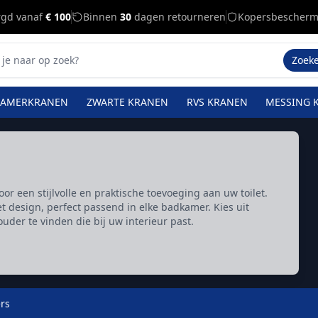
rgd vanaf
€ 100
Binnen
30
dagen retourneren
Kopersbescherm
Zoek
KAMERKRANEN
ZWARTE KRANEN
RVS KRANEN
MESSING 
r een stijlvolle en praktische toevoeging aan uw toilet.
 design, perfect passend in elke badkamer. Kies uit
uder te vinden die bij uw interieur past.
rs