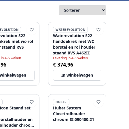
EVOLUTION
WATEREVOLUTION
volution S22
Waterevolution S22
krek met wc-rol
handoekrek met WC
 staand RVS
borstel en rol houder
staand RVS A462IE
 in 4-5 weken
Levering in 4-5 weken
,96
€ 374,96
 winkelwagen
In winkelwagen
HUBER
Icon Staand set
Huber System
Closetrolhouder
borstelhouder en
chroom SI.090400.21
rolhouder chroom