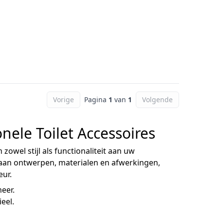
Vorige
Pagina
1
van
1
Volgende
onele Toilet Accessoires
wel stijl als functionaliteit aan uw
 aan ontwerpen, materialen en afwerkingen,
eur.
eer.
eel.