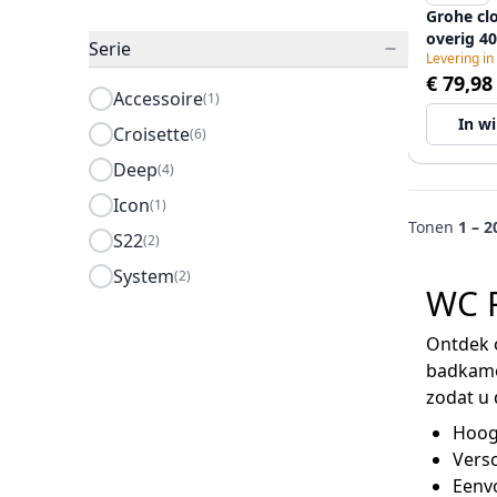
Grohe cl
overig 4
Serie
Levering in
€ 79,98
Accessoire
(1)
In w
Croisette
(6)
Deep
(4)
Icon
(1)
Tonen
1 – 2
S22
(2)
System
(2)
WC R
Ontdek o
badkamer
zodat u 
Hoogw
Versc
Eenvo