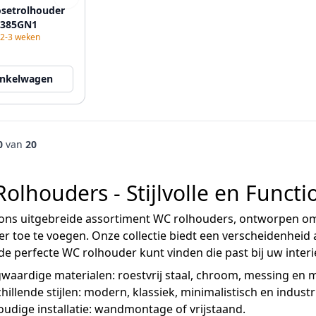
osetrolhouder
0385GN1
 2-3 weken
inkelwagen
0
van
20
olhouders - Stijlvolle en Functi
ns uitgebreide assortiment WC rolhouders, ontworpen om zo
 toe te voegen. Onze collectie biedt een verscheidenheid
de perfecte WC rolhouder kunt vinden die past bij uw interi
aardige materialen: roestvrij staal, chroom, messing en m
hillende stijlen: modern, klassiek, minimalistisch en industri
udige installatie: wandmontage of vrijstaand.