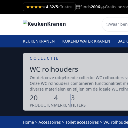
4.32/5
Sinds
2006
Gratis bezo
eTrusted
KEUKENKRANEN
KOKEND WATER KRANEN
BAD
COLLECTIE
WC rolhouders
Ontdek onze uitgebreide collectie WC rolhouders voo
Onze WC rolhouders combineren functionaliteit met
diverse materialen en stijlen om de ideale WC rolho
20
4
3
PRODUCTEN
MERKEN
FILTERS
Home
>
Accessoires
>
Toilet accessoires
>
WC rolhoude