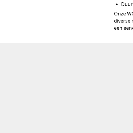
Duur
Onze WC 
diverse
een eenv