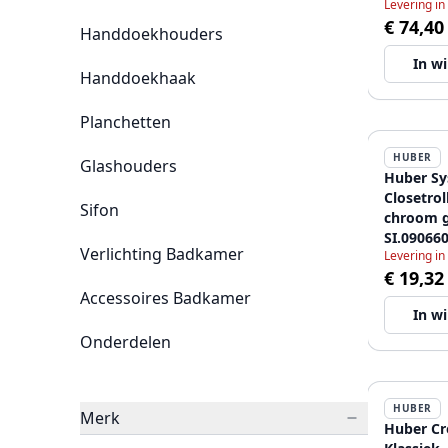
Levering in
€ 74,40
Handdoekhouders
In w
Handdoekhaak
Planchetten
HUBER
Glashouders
Huber S
Closetro
Sifon
chroom g
SI.090660
Verlichting Badkamer
Levering in
€ 19,32
Accessoires Badkamer
In w
Onderdelen
HUBER
Merk
Huber Cr