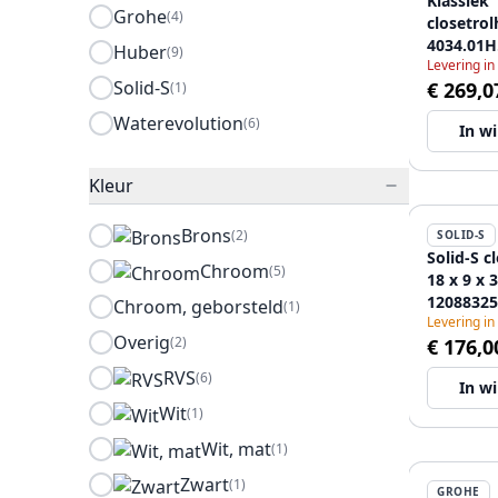
Klassiek
Grohe
(4)
closetro
4034.01H
Huber
(9)
Levering in
Solid-S
€ 269,0
(1)
Waterevolution
(6)
In w
Kleur
Brons
(2)
SOLID-S
Solid-S c
Chroom
(5)
18 x 9 x 
12088325
Chroom, geborsteld
(1)
Levering in
Overig
(2)
€ 176,0
RVS
(6)
In w
Wit
(1)
Wit, mat
(1)
Zwart
(1)
GROHE