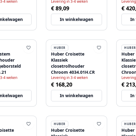
 3-4 weken
Levering in 3-4 weken
Levering
3036.0
€ 89,09
€ 420
inkelwagen
In winkelwagen
In
HUBER
HUBER
ystem
Huber Croisette
Huber 
lhouder
Klassiek
Klassi
eborsteld
closetrolhouder
closet
.21
Chroom 4034.01H.CR
Chroom
 3-4 weken
Levering in 3-4 weken
Levering
€ 168,20
€ 213
inkelwagen
In winkelwagen
In
HUBER
HUBER
oisette
Huber Croisette
Huber 