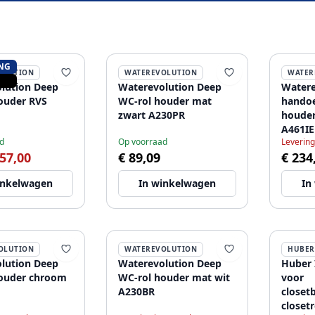
NG
OLUTION
WATEREVOLUTION
WATER
lution Deep
Waterevolution Deep
Watere
ouder RVS
WC-rol houder mat
handoe
zwart A230PR
houder
A461IE
d
Op voorraad
Levering
 57,00
€ 89,09
€ 234
inkelwagen
In winkelwagen
In
OLUTION
WATEREVOLUTION
HUBER
lution Deep
Waterevolution Deep
Huber 
ouder chroom
WC-rol houder mat wit
voor
A230BR
closet
closet