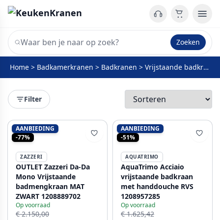
Zoeken
Home
>
Badkamerkranen
>
Badkranen
>
Vrijstaande badkraan
Filter
AANBIEDING
AANBIEDING
-77%
-51%
ZAZZERI
AQUATRIMO
OUTLET Zazzeri Da-Da
AquaTrimo Acciaio
Mono Vrijstaande
vrijstaande badkraan
badmengkraan MAT
met handdouche RVS
ZWART 1208889702
1208957285
Op voorraad
Op voorraad
€ 2.150,00
€ 1.625,42