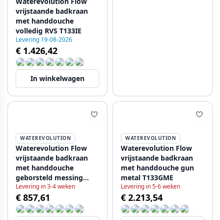
Waterevolution Flow
vrijstaande badkraan
met handdouche
volledig RVS T133IE
Levering 19-08-2026
€ 1.426,42
In winkelwagen
WATEREVOLUTION
WATEREVOLUTION
Waterevolution Flow
Waterevolution Flow
vrijstaande badkraan
vrijstaande badkraan
met handdouche
met handdouche gun
geborsteld messing
metal T133GME
Levering in 3-4 weken
Levering in 5-6 weken
T133LE
€ 857,61
€ 2.213,54