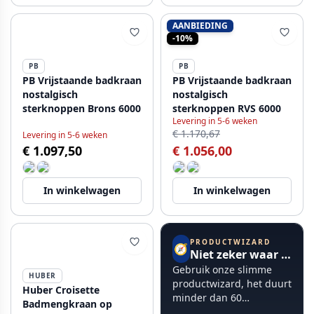
AANBIEDING
-10%
PB
PB
PB Vrijstaande badkraan
PB Vrijstaande badkraan
nostalgisch
nostalgisch
sterknoppen Brons 6000
sterknoppen RVS 6000
Levering in 5-6 weken
€ 1.170,67
Levering in 5-6 weken
€ 1.097,50
€ 1.056,00
In winkelwagen
In winkelwagen
PRODUCTWIZARD
🧭
Niet zeker waar te beginnen?
Gebruik onze slimme
HUBER
productwizard, het duurt
Huber Croisette
minder dan 60
Badmengkraan op
seconden.