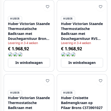
HUBER
HUBER
Huber Victorian Staande
Huber Victorian Staande
Thermostatische
Thermostatische
Badkraan met
Badkraan met
Douchegarnituur Brons
Douchegarnituur RVS
Levering in 3-4 weken
Levering in 3-4 weken
VTT3901027
VTT390102A
€ 1.968,92
€ 1.968,92
In winkelwagen
In winkelwagen
HUBER
HUBER
Huber Victorian Staande
Huber Croisette
Thermostatische
Badmengkraan op
Badkraan met
Pilaar Brons CST3901027