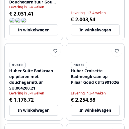
Douchegarnituur Goud
Levering in 3-4 weken
VTT390102G
€ 2.031,41
Levering in 3-4 weken
€ 2.003,54
In winkelwagen
In winkelwagen
HUBER
HUBER
Huber Suite Badkraan
Huber Croisette
op pilaren met
Badmengkraan op
douchegarnituur
Pilaar Goud CST390102G
SU.004200.21
Levering in 3-4 weken
Levering in 3-4 weken
€ 1.176,72
€ 2.254,38
In winkelwagen
In winkelwagen