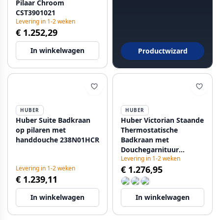
Pilaar Chroom
CST3901021
Levering in 1-2 weken
€ 1.252,29
In winkelwagen
Productwizard
HUBER
HUBER
Huber Suite Badkraan
Huber Victorian Staande
op pilaren met
Thermostatische
handdouche 238N01HCR
Badkraan met
Douchegarnituur
Levering in 1-2 weken
Chroom VTT3901021
€ 1.276,95
Levering in 1-2 weken
€ 1.239,11
In winkelwagen
In winkelwagen