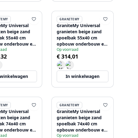
TEMY
GRANITEMY
eMy Universal
GraniteMy Universal
ten beige zand
granieten beige zand
ak 55x40 cm
spoelbak 55x40 cm
w onderbouw en
opbouw onderbouw en
raad
Op voorraad
nbouw met
vlakinbouw met
,32
€ 314,01
 plug
koperen plug
8013
1208968014
 winkelwagen
In winkelwagen
TEMY
GRANITEMY
eMy Universal
GraniteMy Universal
ten beige zand
granieten beige zand
ak 74x40 cm
spoelbak 74x40 cm
w onderbouw en
opbouw onderbouw en
raad
Op voorraad
bouw met rvs
vlakinbouw met