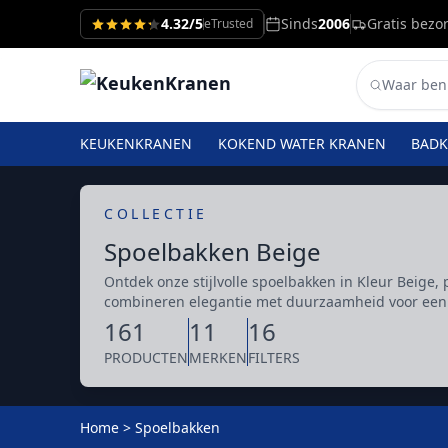
4.32/5
Sinds
2006
Gratis bezo
eTrusted
KEUKENKRANEN
KOKEND WATER KRANEN
BAD
COLLECTIE
Spoelbakken Beige
Ontdek onze stijlvolle spoelbakken in Kleur Beige,
combineren elegantie met duurzaamheid voor een 
161
11
16
PRODUCTEN
MERKEN
FILTERS
Home
>
Spoelbakken