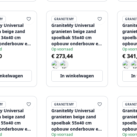
MY
GRANITEMY
GRANI
y Universal
GraniteMy Universal
Granit
n beige zand
granieten beige zand
granie
 34x40 cm
spoelbak 55x40 cm
spoelb
onderbouw en
opbouw onderbouw en
opbou
d
Op voorraad
Op voor
uw met gun
vlakinbouw met rvs
vlaki
0
€ 273,44
€ 341
ug 1208968011
plug 1208968012
gouden
120896
inkelwagen
In winkelwagen
In
MY
GRANITEMY
GRANI
y Universal
GraniteMy Universal
Granit
n beige zand
granieten beige zand
granie
 55x40 cm
spoelbak 55x40 cm
spoelb
onderbouw en
opbouw onderbouw en
opbou
d
Op voorraad
Op voor
uw met zwarte
vlakinbouw met gun
vlakin