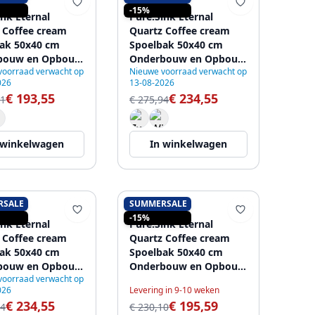
SINK
PURE.SINK
-15%
ink Eternal
Pure.Sink Eternal
 Coffee cream
Quartz Coffee cream
ak 50x40 cm
Spoelbak 50x40 cm
bouw en Opbouw
Onderbouw en Opbouw
voorraad verwacht op
Nieuwe voorraad verwacht op
S plug
met Gouden plug
026
13-08-2026
€ 193,55
€ 234,55
71
€ 275,94
 winkelwagen
In winkelwagen
RSALE
SUMMERSALE
SINK
PURE.SINK
-15%
ink Eternal
Pure.Sink Eternal
 Coffee cream
Quartz Coffee cream
ak 50x40 cm
Spoelbak 50x40 cm
bouw en Opbouw
Onderbouw en Opbouw
voorraad verwacht op
n metal plug
met Witte plug
026
Levering in 9-10 weken
€ 234,55
€ 195,59
94
€ 230,10