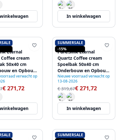
 winkelwagen
In winkelwagen
RSALE
SUMMERSALE
SINK
PURE.SINK
-15%
ink Eternal
Pure.Sink Eternal
 Coffee cream
Quartz Coffee cream
ak 50x40 cm
Spoelbak 50x40 cm
bouw en Opbouw
Onderbouw en Opbouw
voorraad verwacht op
Nieuwe voorraad verwacht op
utomatische
met Automatische
026
13-08-2026
n plug
Koperen plug
€ 271,72
€ 271,72
67
€ 319,67
 winkelwagen
In winkelwagen
RSALE
SUMMERSALE
SINK
PURE.SINK