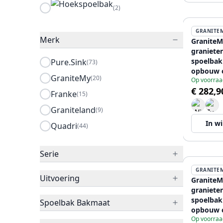
(2)
GRANITE
Merk
GraniteM
graniete
spoelbak
Pure.Sink
(73)
opbouw 
GraniteMy
(20)
Op voorraa
vlakinbo
€ 282,9
metal pl
Franke
(15)
Graniteland
(9)
In w
Quadri
(44)
Serie
GRANITE
Uitvoering
GraniteM
graniete
spoelbak
Spoelbak Bakmaat
opbouw 
Op voorraa
vlakinbo