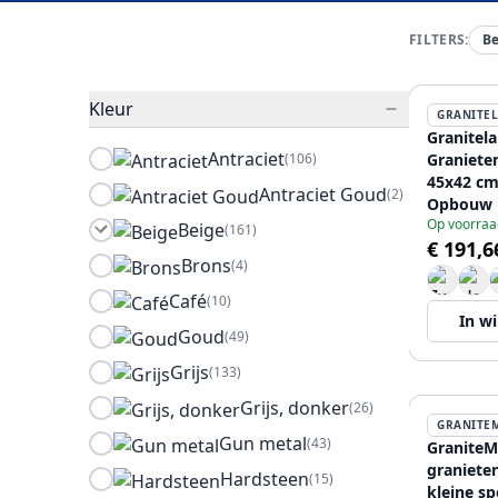
FILTERS:
B
Kleur
GRANITE
Granitel
Antraciet
(106)
Graniete
45x42 cm
Antraciet Goud
(2)
Opbouw 
Op voorraa
Kraangat
Beige
(161)
€ 191,6
Plug 120
Brons
(4)
Café
(10)
In w
Goud
(49)
Grijs
(133)
Grijs, donker
(26)
GRANITE
Gun metal
(43)
GraniteM
graniete
Hardsteen
(15)
kleine s