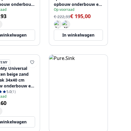
bouw onderbouw
opbouw onderbouw en
raad
Op voorraad
kinbouw met gun
vlakinbouw met rvs
,93
€ 195,00
plug 1208968006
plug 1208968007
€ 222,33
 winkelwagen
In winkelwagen
TEMY
eMy Universal
ten beige zand
ak 34x40 cm
w onderbouw en
bouw met zwarte
5.0
(1)
raad
208968010
,60
 winkelwagen