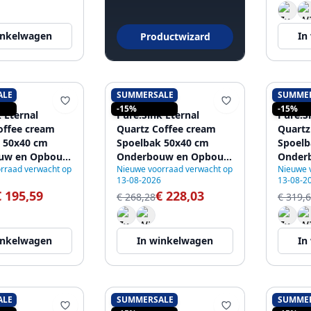
inkelwagen
In
Productwizard
ALE
SUMMERSALE
SUMME
K
PURE.SINK
PURE.
-15%
-15%
 Eternal
Pure.Sink Eternal
Pure.S
offee cream
Quartz Coffee cream
Quartz
 50x40 cm
Spoelbak 50x40 cm
Spoelb
uw en Opbouw
Onderbouw en Opbouw
Onder
rraad verwacht op
Nieuwe voorraad verwacht op
Nieuwe 
te plug
met Automatische RVS
met A
13-08-2026
13-08-2
plug
Goude
€ 195,59
€ 228,03
€ 268,28
€ 319,
inkelwagen
In winkelwagen
In
ALE
SUMMERSALE
SUMME
K
PURE.SINK
PURE.