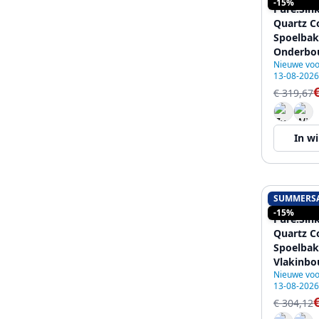
-15%
Pure.Sink
Quartz C
Spoelbak
Onderbo
Nieuwe voo
met Aut
13-08-2026
metal pl
€ 319,67
In w
SUMMERS
PURE.SIN
-15%
Pure.Sink
Quartz C
Spoelbak
Vlakinbo
Nieuwe voo
Onderbo
13-08-2026
Gouden 
€ 304,12