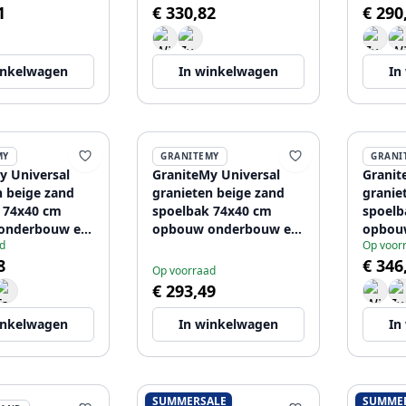
1
€ 330,82
€ 290
8968015
metal plug 1208968016
plug 1
inkelwagen
In winkelwagen
In
MY
GRANITEMY
GRANI
y Universal
GraniteMy Universal
Granit
n beige zand
granieten beige zand
granie
 74x40 cm
spoelbak 74x40 cm
spoelb
onderbouw en
opbouw onderbouw en
opbou
d
Op voor
ouw met
vlakinbouw met zwarte
vlakin
8
€ 346
plug
plug 1208968020
metal 
Op voorraad
19
€ 293,49
inkelwagen
In winkelwagen
In
SUMMERSALE
SUMME