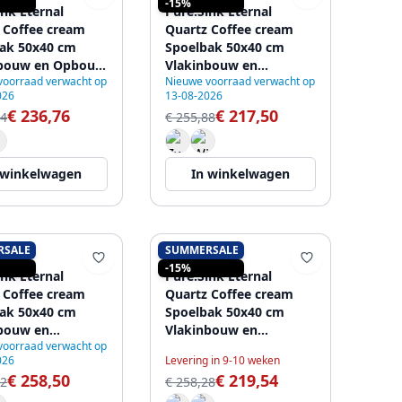
-15%
ink Eternal
Pure.Sink Eternal
 Coffee cream
Quartz Coffee cream
ak 50x40 cm
Spoelbak 50x40 cm
bouw en Opbouw
Vlakinbouw en
voorraad verwacht op
Nieuwe voorraad verwacht op
utomatische
Onderbouw met RVS
026
13-08-2026
 plug
plug
€ 236,76
€ 217,50
54
€ 255,88
 winkelwagen
In winkelwagen
RSALE
SUMMERSALE
SINK
PURE.SINK
-15%
ink Eternal
Pure.Sink Eternal
 Coffee cream
Quartz Coffee cream
ak 50x40 cm
Spoelbak 50x40 cm
bouw en
Vlakinbouw en
voorraad verwacht op
bouw met Gun
Onderbouw met Witte
026
Levering in 9-10 weken
plug
plug
€ 258,50
€ 219,54
12
€ 258,28