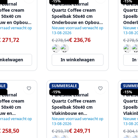
-15%
-15%
 Eternal
Pure.Sink Eternal
Pure.S
offee cream
Quartz Coffee cream
Quartz
 50x40 cm
Spoelbak 50x40 cm
Spoelb
uw en Opbouw
Onderbouw en Opbouw
Onder
rraad verwacht op
Nieuwe voorraad verwacht op
Nieuwe 
omatische Gun
met Automatische
met A
13-08-2026
13-08-2
ug
Witte plug
Zwarte
€ 271,72
€ 236,76
€ 278,54
€ 278,
inkelwagen
In winkelwagen
In
ALE
SUMMERSALE
SUMME
K
PURE.SINK
PURE.
-15%
-15%
 Eternal
Pure.Sink Eternal
Pure.S
offee cream
Quartz Coffee cream
Quartz
 50x40 cm
Spoelbak 50x40 cm
Spoelb
uw en
Vlakinbouw en
Vlakin
rraad verwacht op
Nieuwe voorraad verwacht op
Nieuwe 
uw met
Onderbouw met
Onder
13-08-2026
13-08-2
plug
Koperen plug
metal 
€ 258,50
€ 249,71
€ 293,78
€ 304,