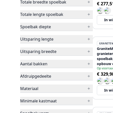
Totale breedte spoelbak
€ 277,5
plug 120
Totale lengte spoelbak
In w
Spoelbak diepte
Uitsparing lengte
GRANITE
GraniteM
Uitsparing breedte
graniete
spoelbak
Aantal bakken
opbouw 
Op voorraa
vlakinb
€ 329,9
koperen 
Afdruipgedeelte
12089680
Materiaal
In w
Minimale kastmaat