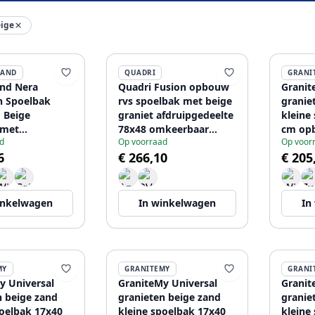
eige
LAND
QUADRI
GRANI
and Nera
Quadri Fusion opbouw
Granit
n Spoelbak
rvs spoelbak met beige
granie
 Beige
graniet afdruipgedeelte
kleine
met
78x48 omkeerbaar
cm op
d
Op voorraad
Op voor
bank en RVS
1208957878
en vla
6
€ 266,10
€ 205
8971434
plug 1
inkelwagen
In winkelwagen
In
MY
GRANITEMY
GRANI
y Universal
GraniteMy Universal
Granit
n beige zand
granieten beige zand
granie
poelbak 17x40
kleine spoelbak 17x40
kleine