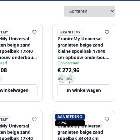
TEMY
GRANITEMY
eMy Universal
GraniteMy Universal
ten beige zand
granieten beige zand
 spoelbak 17x40
kleine spoelbak 17x40
bouw onderbouw
cm opbouw onderbouw
raad
Op voorraad
kinbouw met rvs
en vlakinbouw met
,08
€ 272,96
208968002
gouden plug
1208968003
 winkelwagen
In winkelwagen
AANBIEDING
TEMY
GRANITEMY
-12%
eMy Universal
GraniteMy Universal
ten beige zand
granieten beige zand
 spoelbak 17x40
spoelbak 34x40 cm