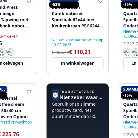
LAND
PURE.SINK
PURE.
-58%
-15%
and Prest
Coffee cream
Pure.S
n beige
Combinatieset
Quartz
 Tapwing met
Spoelbak 62x44 met
Spoelb
tbank opbouw
Keukenkraan PEG6244-
Onder
Nieuwe 
mm met RVS
33
met RV
 3-4 weken
13-08-2
8971422
Nieuwe voorraad verwacht op
6
€ 227,
13-08-2026
€ 110,21
€ 261,42
inkelwagen
In winkelwagen
In
ALE
SUMME
PRODUCTWIZARD
K
PURE.
🧭
-15%
Niet zeker waar te beginnen?
 Eternal
Pure.S
Gebruik onze slimme
offee cream
Quartz
productwizard, het
 50x40 cm
Spoelb
duurt minder dan 60
uw en Opbouw
Onder
rraad verwacht op
seconden.
Nieuwe 
ren plug
met Gu
13-08-2
€ 225,76
€ 275,