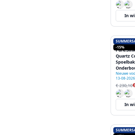
In w
SUMMERS
PURE.SIN
-15%
Pure.Sink
Quartz C
Spoelbak
Onderbo
Nieuwe voo
met Zwar
13-08-2026
€ 230,10
In w
SUMMERS
PURE.SIN