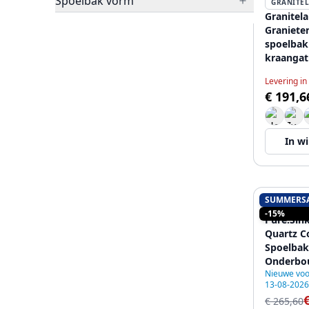
Spoelbak vorm
GRANITE
Granitel
Graniete
spoelbak
kraanga
400x500
Levering in
Plug 120
€ 191,6
In w
SUMMERS
PURE.SIN
-15%
Pure.Sink
Quartz C
Spoelbak
Onderbo
Nieuwe voo
met Kope
13-08-2026
€ 265,60