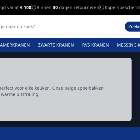
rgd vanaf
€ 100
Binnen
30
dagen retourneren
Kopersbescherm
Zoek
KAMERKRANEN
ZWARTE KRANEN
RVS KRANEN
MESSING 
 perfect voor elke keuken. Onze beige spoelbakken
warme uitstraling.