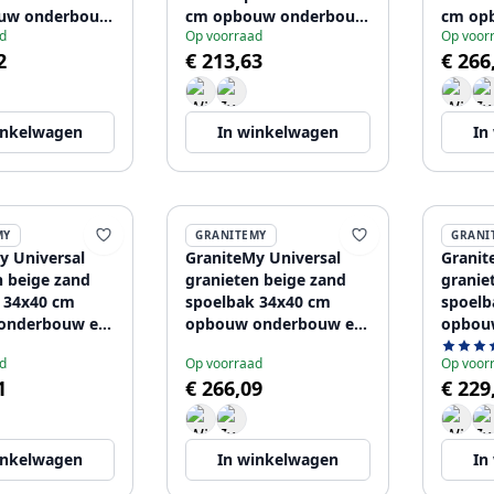
uw onderbouw
cm opbouw onderbouw
cm op
d
Op voorraad
Op voor
nbouw met
en vlakinbouw met
en vla
2
€ 213,63
€ 266
plug
zwart plug 1208968005
metal 
04
inkelwagen
In winkelwagen
In
MY
GRANITEMY
GRANI
y Universal
GraniteMy Universal
Granit
n beige zand
granieten beige zand
granie
 34x40 cm
spoelbak 34x40 cm
spoelb
onderbouw en
opbouw onderbouw en
opbou
ouw met
vlakinbouw met
vlakin
d
Op voorraad
Op voor
lug
koperen plug
plug 1
1
€ 266,09
€ 229
08
1208968009
inkelwagen
In winkelwagen
In