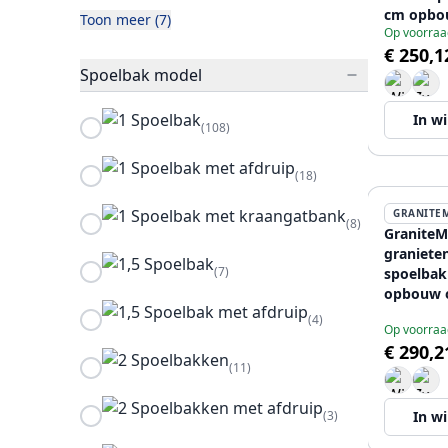
cm opbo
Toon meer (7)
Op voorraa
en vlaki
€ 250,1
koperen 
Spoelbak model
12089680
In w
(108)
(18)
GRANITE
(8)
GraniteM
graniete
(7)
spoelbak
opbouw 
vlakinb
(4)
Op voorraa
gouden p
€ 290,2
12089680
(11)
(3)
In w