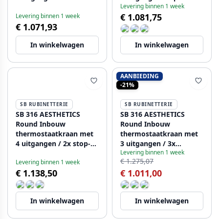
Levering binnen 1 week
stopkraan volledig RVS
stop-omstelkraan
€ 1.081,75
Levering binnen 1 week
1208954919
volledig RVS 1208954949
€ 1.071,93
In winkelwagen
In winkelwagen
AANBIEDING
-21%
SB RUBINETTERIE
SB RUBINETTERIE
SB 316 AESTHETICS
SB 316 AESTHETICS
Round Inbouw
Round Inbouw
thermostaatkraan met
thermostaatkraan met
4 uitgangen / 2x stop-
3 uitgangen / 3x
Levering binnen 1 week
omstelkraan volledig
stopkraan volledig RVS
€ 1.275,07
Levering binnen 1 week
RVS 1208954956
1208954963
€ 1.138,50
€ 1.011,00
In winkelwagen
In winkelwagen