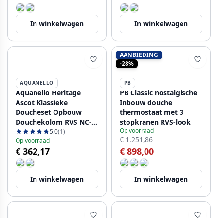
In winkelwagen
In winkelwagen
AANBIEDING
-28%
AQUANELLO
PB
Aquanello Heritage
PB Classic nostalgische
Ascot Klassieke
Inbouw douche
Doucheset Opbouw
thermostaat met 3
Douchekolom RVS NC-
stopkranen RVS-look
Op voorraad
2003-HA
5.0
(1)
€ 1.251,86
Op voorraad
€ 362,17
€ 898,00
In winkelwagen
In winkelwagen