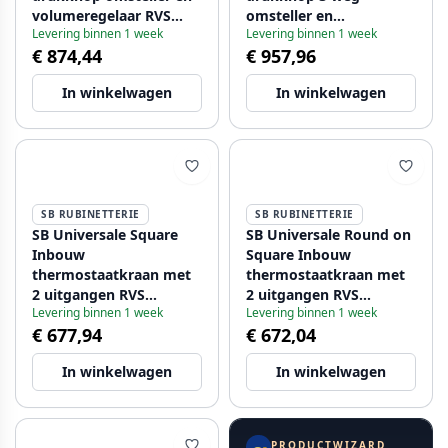
volumeregelaar RVS
omsteller en
Levering binnen 1 week
Levering binnen 1 week
1208955123
volumeregelaar RVS
€ 874,44
€ 957,96
1208955133
In winkelwagen
In winkelwagen
SB RUBINETTERIE
SB RUBINETTERIE
SB Universale Square
SB Universale Round on
Inbouw
Square Inbouw
thermostaatkraan met
thermostaatkraan met
2 uitgangen RVS
2 uitgangen RVS
Levering binnen 1 week
Levering binnen 1 week
1208955143
1208955156
€ 677,94
€ 672,04
In winkelwagen
In winkelwagen
PRODUCTWIZARD