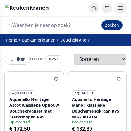
Zoeken
Home
>
Badkamerkranen
>
Douchekranen
Filter
FILTERS:
RVS
AQUANELLO
AQUANELLO
Aquanello Heritage
Aquanello Heritage
Ascot Klassieke Opbouw
Manor Klassieke
Douchekraanset met
Douchemengkraan RVS
Sterknoppen RVS
NB-2001-HM
Op voorraad
Op voorraad
inclusief Handdouche
€ 172,50
€ 132,37
NB-2002-HA