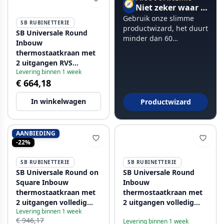
🧭
Niet zeker waar te beginnen?
Gebruik onze slimme
SB RUBINETTERIE
productwizard, het duurt
SB Universale Round
minder dan 60
Inbouw
seconden.
thermostaatkraan met
2 uitgangen RVS
Levering binnen 1 week
1208955163
€ 664,18
In winkelwagen
Productwizard
AANBIEDING
-22%
SB RUBINETTERIE
SB RUBINETTERIE
SB Universale Round on
SB Universale Round
Square Inbouw
Inbouw
thermostaatkraan met
thermostaatkraan met
2 uitgangen volledig
2 uitgangen volledig
Levering binnen 1 week
RVS 316 1208955192
RVS 316 1208955193
€ 946,17
Levering binnen 1 week