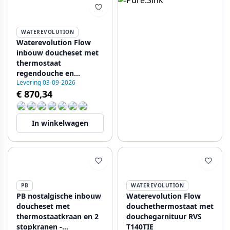
WATEREVOLUTION
Waterevolution Flow
inbouw doucheset met
thermostaat
regendouche en
Levering 03-09-2026
handdouche massief
€ 870,34
RVS 1208889792
In winkelwagen
PB
WATEREVOLUTION
PB nostalgische inbouw
Waterevolution Flow
doucheset met
douchethermostaat met
thermostaatkraan en 2
douchegarnituur RVS
stopkranen -
T140TIE