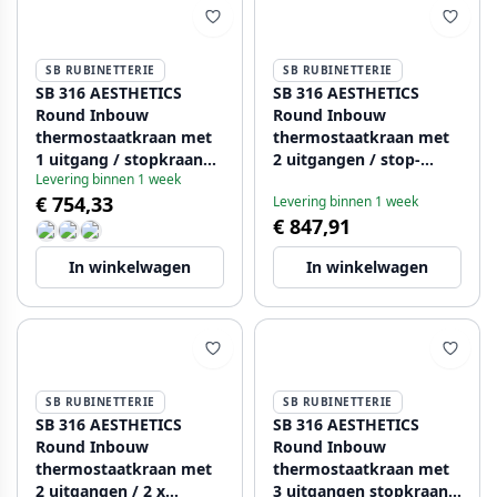
SB RUBINETTERIE
SB RUBINETTERIE
SB 316 AESTHETICS
SB 316 AESTHETICS
Round Inbouw
Round Inbouw
thermostaatkraan met
thermostaatkraan met
1 uitgang / stopkraan
2 uitgangen / stop-
Levering binnen 1 week
volledig RVS 1208954889
omstelkraan volledig
€ 754,33
Levering binnen 1 week
RVS 1208954901
€ 847,91
In winkelwagen
In winkelwagen
SB RUBINETTERIE
SB RUBINETTERIE
SB 316 AESTHETICS
SB 316 AESTHETICS
Round Inbouw
Round Inbouw
thermostaatkraan met
thermostaatkraan met
2 uitgangen / 2 x
3 uitgangen stopkraan /