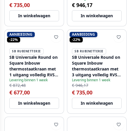
€ 735,00
€ 946,17
In winkelwagen
In winkelwagen
AANBIEDING
AANBIEDING
-22%
-22%
SB RUBINETTERIE
SB RUBINETTERIE
SB Universale Round on
SB Universale Round on
Square Inbouw
Square Inbouw
thermostaatkraan met
thermostaatkraan met
1 uitgang volledig RVS
3 uitgang volledig RVS
Levering binnen 1 week
Levering binnen 1 week
316 1208955194
316 1208955196
€ 872,48
€ 946,17
€ 677,00
€ 735,00
In winkelwagen
In winkelwagen