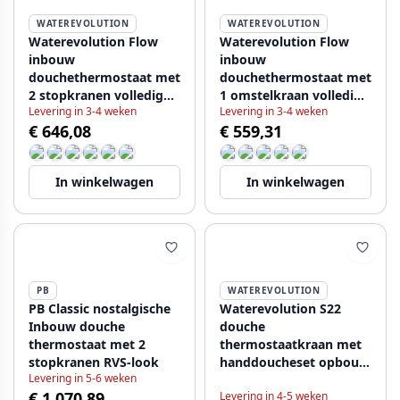
WATEREVOLUTION
WATEREVOLUTION
Waterevolution Flow
Waterevolution Flow
inbouw
inbouw
douchethermostaat met
douchethermostaat met
2 stopkranen volledig
1 omstelkraan volledig
Levering in 3-4 weken
Levering in 3-4 weken
RVS 1208916472
RVS 1208920976
€ 646,08
€ 559,31
In winkelwagen
In winkelwagen
PB
WATEREVOLUTION
PB Classic nostalgische
Waterevolution S22
Inbouw douche
douche
thermostaat met 2
thermostaatkraan met
stopkranen RVS-look
handdoucheset opbouw
Levering in 5-6 weken
RVS T440TIE
€ 1.070,89
Levering in 4-5 weken