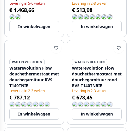
Levering in 5-6 weken
Levering in 2-3 weken
handdouche -
€ 1.468,66
€ 513,98
regendouche 200mm -
RVS
In winkelwagen
In winkelwagen
WATEREVOLUTION
WATEREVOLUTION
Waterevolution Flow
Waterevolution Flow
douchethermostaat met
douchethermostaat met
douchegarnituur RVS
douchegarnituur rond
T140TNIE
RVS T140TNRIE
Levering in 2-3 weken
Levering in 2-3 weken
€ 787,12
€ 678,45
In winkelwagen
In winkelwagen