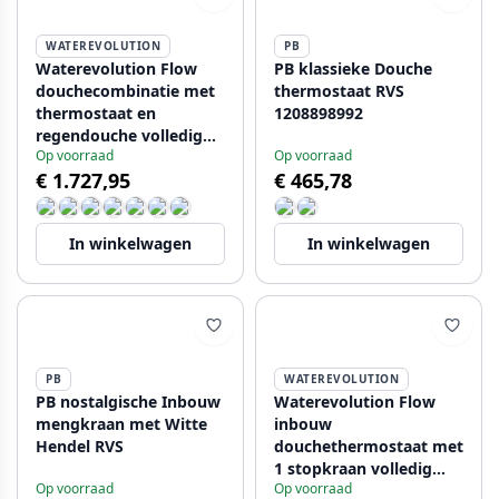
WATEREVOLUTION
PB
Waterevolution Flow
PB klassieke Douche
douchecombinatie met
thermostaat RVS
thermostaat en
1208898992
regendouche volledig
Op voorraad
Op voorraad
RVS T141TIE
€ 1.727,95
€ 465,78
In winkelwagen
In winkelwagen
PB
WATEREVOLUTION
PB nostalgische Inbouw
Waterevolution Flow
mengkraan met Witte
inbouw
Hendel RVS
douchethermostaat met
1 stopkraan volledig
Op voorraad
Op voorraad
RVS 1208920974