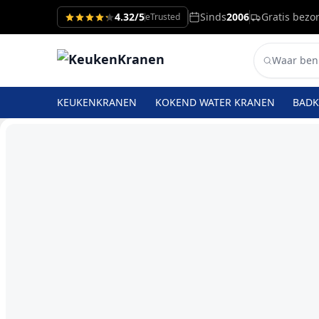
4.32/5
Sinds
2006
Gratis bezo
eTrusted
KEUKENKRANEN
KOKEND WATER KRANEN
BAD