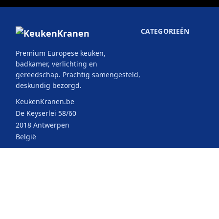
CATEGORIEËN
Premium Europese keuken,
badkamer, verlichting en
gereedschap. Prachtig samengesteld,
deskundig bezorgd.
KeukenKranen.be
De Keyserlei 58/60
2018 Antwerpen
België
© 2026 KeukenKranen. Alle rechten
Selecteer uw
voorbehouden.
land: