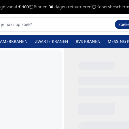
rgd vanaf
€ 100
Binnen
30
dagen retourneren
Kopersbescherm
Zoek
KAMERKRANEN
ZWARTE KRANEN
RVS KRANEN
MESSING 