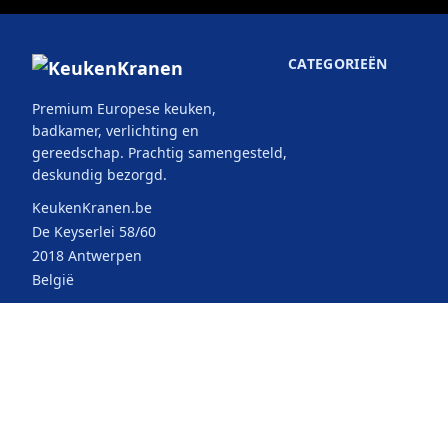
CATEGORIEËN
Premium Europese keuken,
badkamer, verlichting en
gereedschap. Prachtig samengesteld,
deskundig bezorgd.
KeukenKranen.be
De Keyserlei 58/60
2018 Antwerpen
België
© 2026 KeukenKranen. Alle rechten
Selecteer uw
voorbehouden.
land: