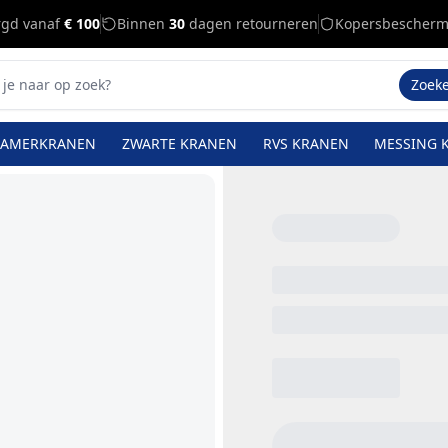
rgd vanaf
€ 100
Binnen
30
dagen retourneren
Kopersbescherm
Zoek
KAMERKRANEN
ZWARTE KRANEN
RVS KRANEN
MESSING 