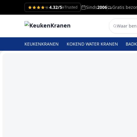
4.32/5
Sinds
2006
Gratis bezo
eTrusted
KEUKENKRANEN
KOKEND WATER KRANEN
BAD