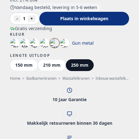
Vandaag besteld, levering in 5-6 weken
-
1
+
Plaats in winkelwagen
Gratis verzending
KLEUR
Gun metal
LENGTE UITLOOP
150 mm
210 mm
250 mm
Home
>
Badkamerkranen
>
Wastafelkranen
>
Inbouw wastafelkraan
>
10 Jaar Garantie
Makkelijk retourneren binnen 30 dagen