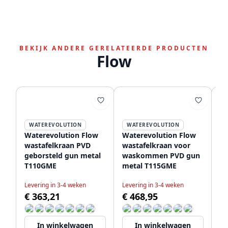
BEKIJK ANDERE GERELATEERDE PRODUCTEN
Flow
WATEREVOLUTION
WATEREVOLUTION
Waterevolution Flow
Waterevolution Flow
Wa
wastafelkraan PVD
wastafelkraan voor
wa
geborsteld gun metal
waskommen PVD gun
mo
T110GME
metal T115GME
T
Levering in 3-4 weken
Levering in 3-4 weken
Le
€ 363,21
€ 468,95
€
In winkelwagen
In winkelwagen