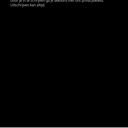
Door je in te schrijven ga je akkoord met ons privacybeleid.
Uitschrijven kan altijd.