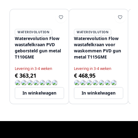
WATEREVOLUTION
WATEREVOLUTION
Waterevolution Flow
Waterevolution Flow
Wa
wastafelkraan PVD
wastafelkraan voor
wa
geborsteld gun metal
waskommen PVD gun
mo
T110GME
metal T115GME
T
Levering in 3-4 weken
Levering in 3-4 weken
Le
€ 363,21
€ 468,95
€
In winkelwagen
In winkelwagen