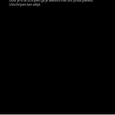
Door je in te schrijven ga je akkoord met ons privacybeleid.
Uitschrijven kan altijd.