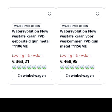
WATEREVOLUTION
WATEREVOLUTION
Waterevolution Flow
Waterevolution Flow
Wa
wastafelkraan PVD
wastafelkraan voor
wa
geborsteld gun metal
waskommen PVD gun
mo
T110GME
metal T115GME
T
Levering in 3-4 weken
Levering in 3-4 weken
Le
€ 363,21
€ 468,95
€
In winkelwagen
In winkelwagen