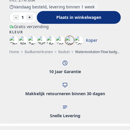
Vandaag besteld, levering binnen 1 week
-
1
+
Plaats in winkelwagen
Gratis verzending
KLEUR
Koper
Home
>
Badkamerkranen
>
Badset
>
Waterevolution Flow badgarnituur compleet met muuraansluiting volledig PVD Gun Metal T1621GME
10 Jaar Garantie
Makkelijk retourneren binnen 30 dagen
Snelle Levering