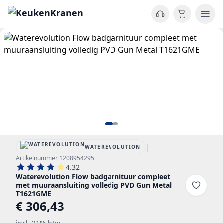
|
WATEREVOLUTION
Artikelnummer 1208954295
4.32
Waterevolution Flow badgarnituur compleet
met muuraansluiting volledig PVD Gun Metal
T1621GME
€ 306,43
incl. 21% btw