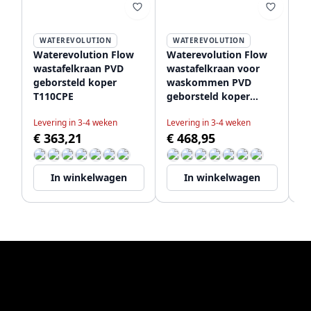
WATEREVOLUTION
WATEREVOLUTION
Waterevolution Flow
Waterevolution Flow
Wa
wastafelkraan PVD
wastafelkraan voor
wa
geborsteld koper
waskommen PVD
mo
T110CPE
geborsteld koper
k
T115CPE
Levering in 3-4 weken
Levering in 3-4 weken
Le
€ 363,21
€ 468,95
€
In winkelwagen
In winkelwagen