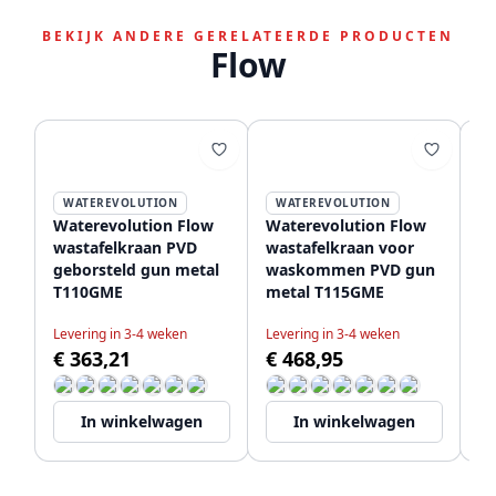
BEKIJK ANDERE GERELATEERDE PRODUCTEN
Flow
WATEREVOLUTION
WATEREVOLUTION
Waterevolution Flow
Waterevolution Flow
Wa
wastafelkraan PVD
wastafelkraan voor
wa
geborsteld gun metal
waskommen PVD gun
mo
T110GME
metal T115GME
T
Levering in 3-4 weken
Levering in 3-4 weken
Le
€ 363,21
€ 468,95
€
In winkelwagen
In winkelwagen