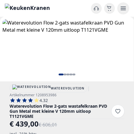
|
WATEREVOLUTION
Artikelnummer 1208953986
4.32
Waterevolution Flow 2-gats wastafelkraan PVD
Gun Metal met kleine V 120mm uitloop
T1121VGME
€ 439,00
€ 606,01
incl. 21% btw