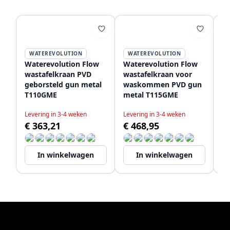
WATEREVOLUTION
WATEREVOLUTION
Waterevolution Flow
Waterevolution Flow
Wa
wastafelkraan PVD
wastafelkraan voor
wa
geborsteld gun metal
waskommen PVD gun
mo
T110GME
metal T115GME
T
Levering in 3-4 weken
Levering in 3-4 weken
Le
€ 363,21
€ 468,95
€
In winkelwagen
In winkelwagen