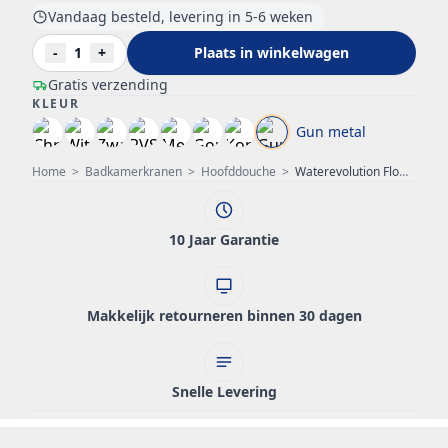
Vandaag besteld, levering in 5-6 weken
-
1
+
Plaats in winkelwagen
Gratis verzending
KLEUR
Gun metal
Home
>
Badkamerkranen
>
Hoofddouche
>
Waterevolution Flow hoofddouche 200mm met muuraansluiting Gun Metal T1641GME
10 Jaar Garantie
Makkelijk retourneren binnen 30 dagen
Snelle Levering