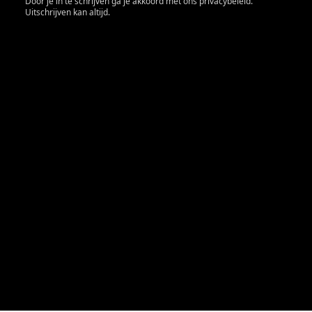
Door je in te schrijven ga je akkoord met ons privacybeleid.
Uitschrijven kan altijd.