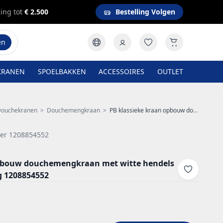
ing tot
€ 2.500
Bestelling Volgen
en
KRANEN
SPOELBAKKEN
ACCESSOIRES
OUTLET
ouchekranen
>
Douchemengkraan
>
PB klassieke kraan opbouw douchemengkraan met witte hendels RVS boven aansluiting 1208854552
er 1208854552
opbouw douchemengkraan met witte hendels
g 1208854552