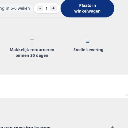
Plaats in
ing in 5-6 weken
-
1
+
winkelwagen
Makkelijk retourneren
Snelle Levering
binnen 30 dagen
+
ng van messing kranen