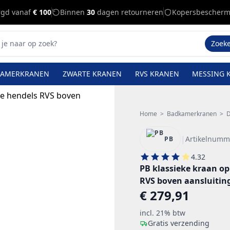
rgd vanaf
€ 100
Binnen
30
dagen retourneren
Kopersbescherm
Zoek
KAMERKRANEN
ZWARTE KRANEN
RVS KRANEN
MESSING 
Home
>
Badkamerkranen
>
D
|
Artikelnumm
PB
4.32
PB klassieke kraan 
RVS boven aansluitin
€ 279,91
incl. 21% btw
Gratis verzending