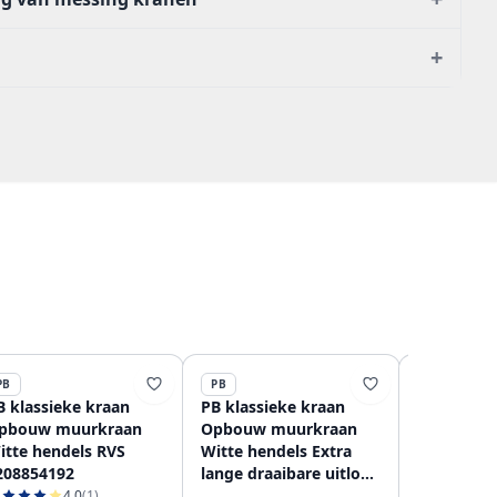
+
PB
PB
PB
B klassieke kraan
PB klassieke kraan
PB klassie
pbouw muurkraan
Opbouw muurkraan
gats wast
itte hendels RVS
Witte hendels Extra
Witte hen
208854192
lange draaibare uitloop
120885428
RVS 1208854252
4.0
(1)