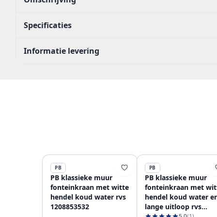
Specificaties
Informatie levering
PB
PB
PB klassieke muur
PB klassieke muur
fonteinkraan met witte
fonteinkraan met wit
hendel koud water rvs
hendel koud water e
1208853532
lange uitloop rvs
1208853572
5.0
(1)