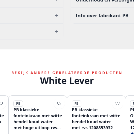
+
Info over fabrikant PB
+
BEKIJK ANDERE GERELATEERDE PRODUCTEN
White Lever
PB
PB
PB klassieke
PB klassieke
P
te
fonteinkraan met witte
fonteinkraan met witte
O
n
hendel koud water
hendel koud water
W
met hoge uitloop rvs
met rvs 1208853932
1
1208853702