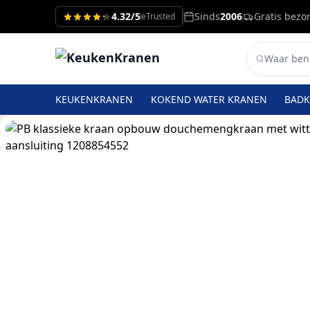
4.32/5
Sinds
2006
Gratis bezo
eTrusted
KEUKENKRANEN
KOKEND WATER KRANEN
BAD