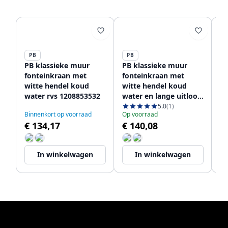
PB
PB
P
PB klassieke muur
PB klassieke muur
PB
fonteinkraan met
fonteinkraan met
fo
witte hendel koud
witte hendel koud
wi
water rvs 1208853532
water en lange uitloop
wa
rvs 1208853572
ui
5.0
(1)
Binnenkort op voorraad
Op voorraad
Le
€ 134,17
€ 140,08
€
In winkelwagen
In winkelwagen