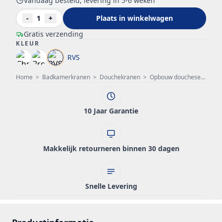
Vandaag besteld, levering in 5-6 weken
-
1
+
Plaats in winkelwagen
Gratis verzending
KLEUR
RVS
Home
>
Badkamerkranen
>
Douchekranen
>
Opbouw doucheset
>
PB 
10 Jaar Garantie
Makkelijk retourneren binnen 30 dagen
Snelle Levering