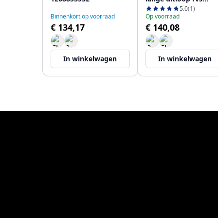
1208853572
5.0
(1)
Binnenkort op voorraad
Op voorraad
€ 134,17
€ 140,08
In winkelwagen
In winkelwagen