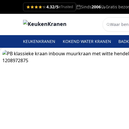
4.32/5
Sinds
2006
Gratis bezo
eTrusted
KEUKENKRANEN
KOKEND WATER KRANEN
BAD