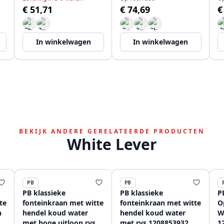
€ 51,71
€ 74,69
€
1208953288
In winkelwagen
In winkelwagen
BEKIJK ANDERE GERELATEERDE PRODUCTEN
White Lever
PB
PB
PB klassieke
PB klassieke
P
te
fonteinkraan met witte
fonteinkraan met witte
O
n
hendel koud water
hendel koud water
W
met hoge uitloop rvs
met rvs 1208853932
1