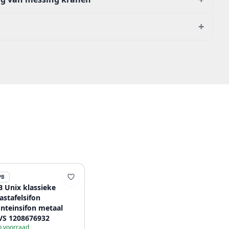
+
PB
B Unix klassieke
astafelsifon
onteinsifon metaal
VS 1208676932
 voorraad