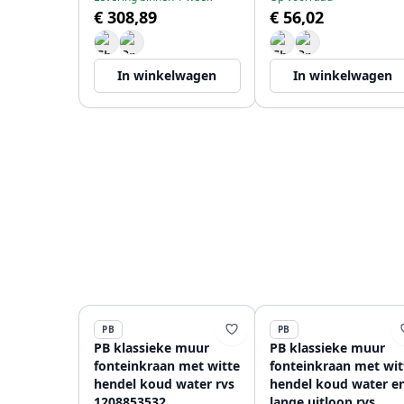
€ 308,89
€ 56,02
In winkelwagen
In winkelwagen
PB
PB
PB klassieke muur
PB klassieke muur
fonteinkraan met witte
fonteinkraan met wit
hendel koud water rvs
hendel koud water e
1208853532
lange uitloop rvs