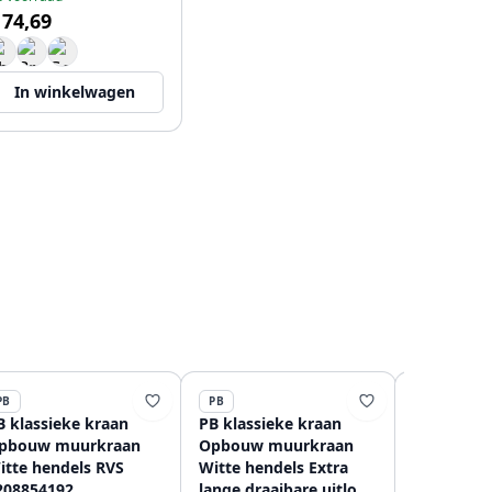
 74,69
In winkelwagen
PB
PB
PB
B klassieke kraan
PB klassieke kraan
PB klassie
pbouw muurkraan
Opbouw muurkraan
gats wast
itte hendels RVS
Witte hendels Extra
Witte hen
208854192
lange draaibare uitloop
120885428