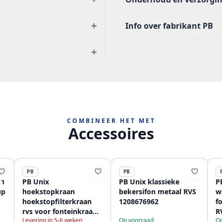
+
Info over fabrikant PB
+
COMBINEER HET MET
Accessoires
PB
PB
 1
PB Unix
PB Unix klassieke
P
up
hoekstopkraan
bekersifon metaal RVS
w
hoekstopfilterkraan
1208676962
f
rvs voor fonteinkraan
R
Levering in 5-6 weken
Op voorraad
Op
en wastafelkraan