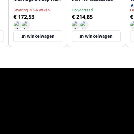
1208853702
Levering in 5-6 weken
Op voorraad
Le
€ 172,53
€ 214,85
€
In winkelwagen
In winkelwagen