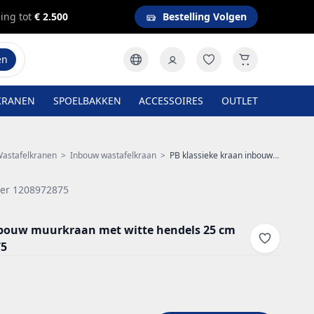
ing tot
€ 2.500
Bestelling Volgen
en
KRANEN
SPOELBAKKEN
ACCESSOIRES
OUTLET
astafelkranen
>
Inbouw wastafelkraan
>
PB klassieke kraan inbouw muurkraan met witte hendels 25 cm uitloop RVS 1208972875
er 1208972875
nbouw muurkraan met witte hendels 25 cm
75