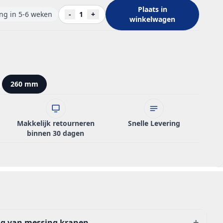
Plaats in
ing in 5-6 weken
-
1
+
winkelwagen
260 mm
Makkelijk retourneren
Snelle Levering
binnen 30 dagen
+
ng van messing kranen