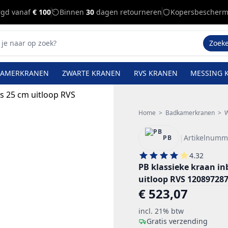
rgd vanaf
€ 100
Binnen
30
dagen retourneren
Kopersbescherm
Zoek
KAMERKRANEN
ZWARTE KRANEN
RVS KRANEN
MESSING 
Home
>
Badkamerkranen
>
W
|
Artikelnumm
PB
4.32
PB klassieke kraan i
uitloop RVS 12089728
€ 523,07
incl. 21% btw
Gratis verzending