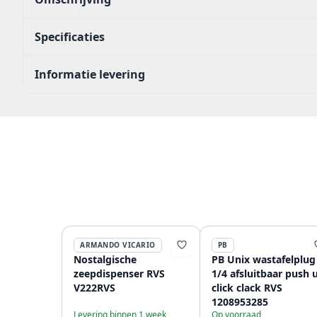
Specificaties
Informatie levering
ARMANDO VICARIO
PB
Nostalgische
PB Unix wastafelplug
zeepdispenser RVS
1/4 afsluitbaar push 
V222RVS
click clack RVS
1208953285
Levering binnen 1 week
Op voorraad