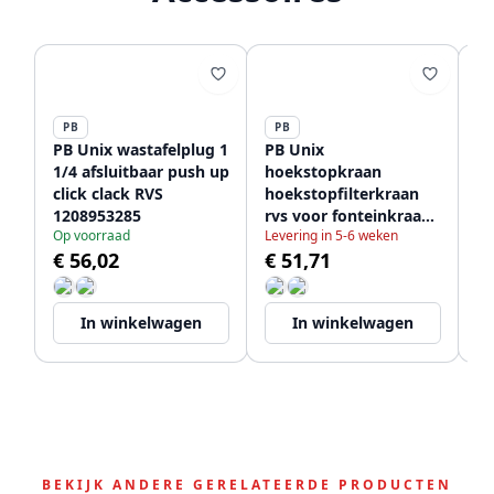
PB
PB
P
PB Unix wastafelplug 1
PB Unix
PB
1/4 afsluitbaar push up
hoekstopkraan
be
click clack RVS
hoekstopfilterkraan
12
1208953285
rvs voor fonteinkraan
Op voorraad
Levering in 5-6 weken
Op
en wastafelkraan
€ 56,02
€ 51,71
€
1208953288
In winkelwagen
In winkelwagen
BEKIJK ANDERE GERELATEERDE PRODUCTEN