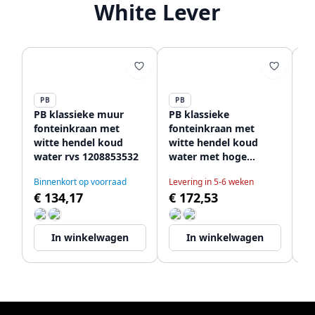
White Lever
PB
PB
P
PB klassieke muur
PB klassieke
PB
fonteinkraan met
fonteinkraan met
fo
witte hendel koud
witte hendel koud
wi
water rvs 1208853532
water met hoge
wa
uitloop rvs 1208853702
12
Binnenkort op voorraad
Levering in 5-6 weken
Op
€ 134,17
€ 172,53
€
In winkelwagen
In winkelwagen