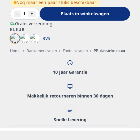
Nog maar een paar stuks beschikbaar
-
1
+
Plaats in winkelwagen
Gratis verzending
KLEUR
RVS
Home
>
Badkamerkranen
>
Fonteinkranen
>
PB klassieke muur fonteinkraan met witte hendel koud water en lange uitloop rvs 1208853572
10 Jaar Garantie
Makkelijk retourneren binnen 30 dagen
Snelle Levering