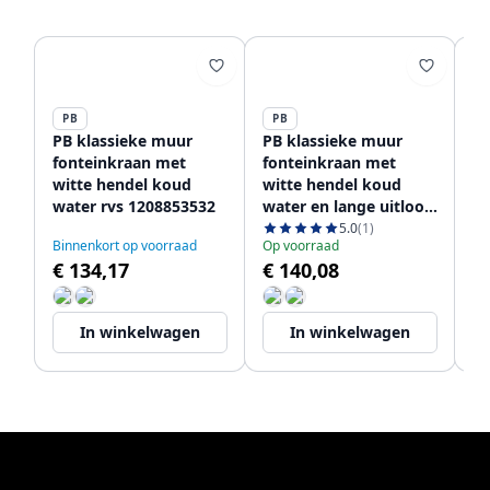
PB
PB
P
PB klassieke muur
PB klassieke muur
PB
fonteinkraan met
fonteinkraan met
fo
witte hendel koud
witte hendel koud
wi
water rvs 1208853532
water en lange uitloop
wa
rvs 1208853572
ui
5.0
(1)
Binnenkort op voorraad
Op voorraad
Le
€ 134,17
€ 140,08
€
In winkelwagen
In winkelwagen