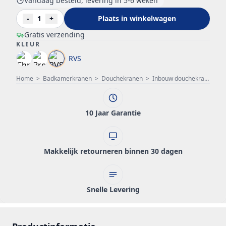
Vandaag besteld, levering in 5-6 weken
-
1
+
Plaats in winkelwagen
Gratis verzending
KLEUR
RVS
Home
>
Badkamerkranen
>
Douchekranen
>
Inbouw douchekraan
>
P
10 Jaar Garantie
Makkelijk retourneren binnen 30 dagen
Snelle Levering