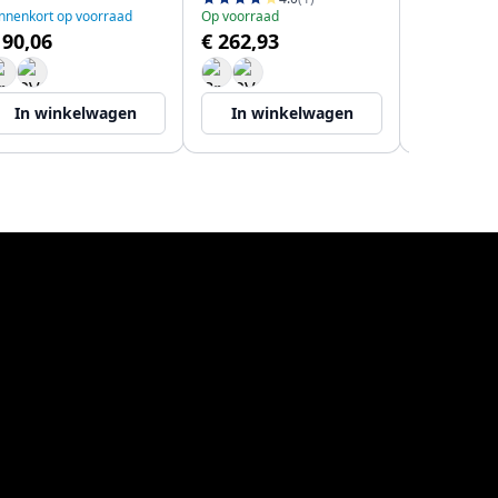
nnenkort op voorraad
Op voorraad
Levering in 
 90,06
€ 262,93
€ 367,86
In winkelwagen
In winkelwagen
In wi