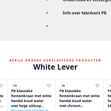
+
Info over fabrikant PB
+
BEKIJK ANDERE GERELATEERDE PRODUCTEN
White Lever
PB
PB
PB klassieke
PB klassieke
P
te
fonteinkraan met witte
fonteinkraan met witte
f
n
hendel koud water
hendel koud water
h
m
met hoge uitloop
met chroom
k
chroom 1208853652
1208853732
1
Nieuwe voorraad verwacht