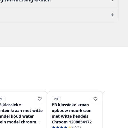
+
PB
PB
PB
B klassieke
PB klassieke kraan
PB klassi
onteinkraan met witte
opbouw muurkraan
Opbouw m
endel koud water
met Witte hendels
Witte hend
lein model chroom
Chroom 1208854172
lange draa
208854162
Chroom 1
4.0
(1)