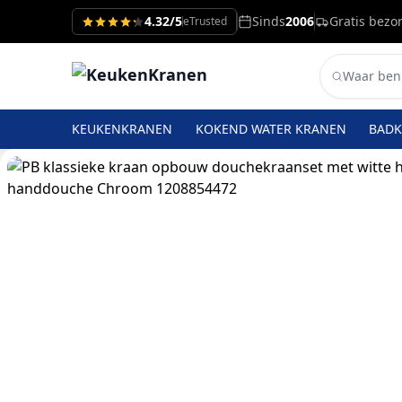
4.32/5
Sinds
2006
Gratis bezo
eTrusted
KEUKENKRANEN
KOKEND WATER KRANEN
BAD