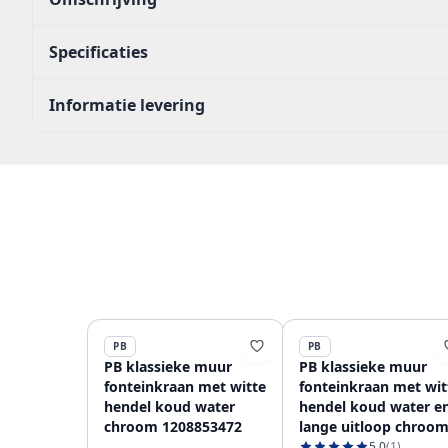
Specificaties
Informatie levering
PB
PB
PB klassieke muur
PB klassieke muur
fonteinkraan met witte
fonteinkraan met wit
hendel koud water
hendel koud water e
chroom 1208853472
lange uitloop chroo
1208853612
5.0
(1)