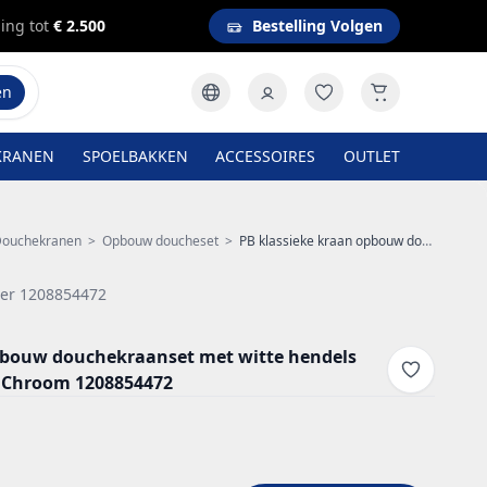
ing tot
€ 2.500
Bestelling Volgen
en
KRANEN
SPOELBAKKEN
ACCESSOIRES
OUTLET
ouchekranen
>
Opbouw doucheset
>
PB klassieke kraan opbouw douchekraanset met witte hendels inclusief handdouche Chroom 1208854472
er 1208854472
pbouw douchekraanset met witte hendels
e Chroom 1208854472