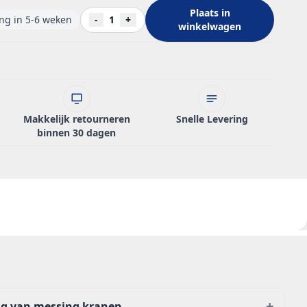
Plaats in
ing in 5-6 weken
-
1
+
winkelwagen
Makkelijk retourneren
Snelle Levering
binnen 30 dagen
+
ng van messing kranen