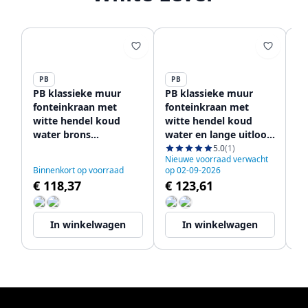
PB
PB
P
PB klassieke muur
PB klassieke muur
PB
fonteinkraan met
fonteinkraan met
fo
witte hendel koud
witte hendel koud
wi
water brons
water en lange uitloop
wa
1208853512
brons 1208853602
ui
5.0
(1)
Nieuwe voorraad verwacht
Ni
12
Binnenkort op voorraad
op 02-09-2026
op
€ 118,37
€ 123,61
€
In winkelwagen
In winkelwagen