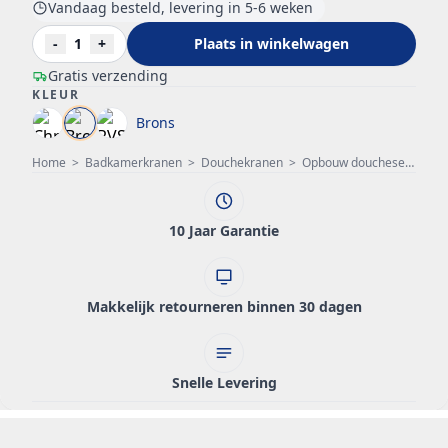
Vandaag besteld, levering in 5-6 weken
-
1
+
Plaats in winkelwagen
Gratis verzending
KLEUR
Brons
Home
>
Badkamerkranen
>
Douchekranen
>
Opbouw doucheset
>
PB 
10 Jaar Garantie
Makkelijk retourneren binnen 30 dagen
Snelle Levering