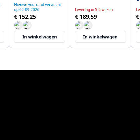
t
Nieuwe voorraad verwacht
op 02-09-2026
Levering in 5-6 weken
Le
€ 152,25
€ 189,59
€
In winkelwagen
In winkelwagen