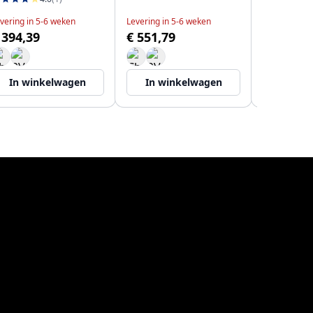
vering in 5-6 weken
Levering in 5-6 weken
 394,39
€ 551,79
Levering in 
€ 509,97
In winkelwagen
In winkelwagen
In wi