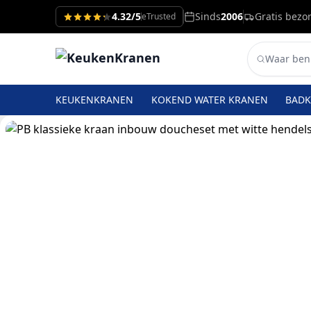
4.32/5
Sinds
2006
Gratis bezo
eTrusted
KEUKENKRANEN
KOKEND WATER KRANEN
BAD