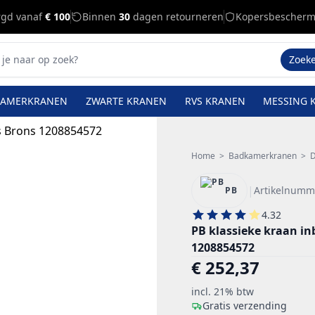
rgd vanaf
€ 100
Binnen
30
dagen retourneren
Kopersbescherm
Zoek
KAMERKRANEN
ZWARTE KRANEN
RVS KRANEN
MESSING 
Home
>
Badkamerkranen
>
D
|
Artikelnumm
PB
4.32
PB klassieke kraan i
1208854572
€ 252,37
incl. 21% btw
Gratis verzending