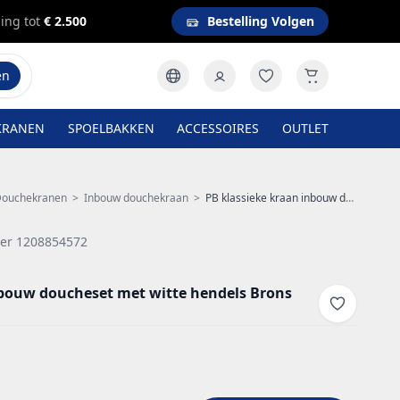
ing tot
€ 2.500
Bestelling Volgen
en
KRANEN
SPOELBAKKEN
ACCESSOIRES
OUTLET
ouchekranen
>
Inbouw douchekraan
>
PB klassieke kraan inbouw doucheset met witte hendels Brons 1208854572
er 1208854572
nbouw doucheset met witte hendels Brons