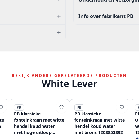
+
Info over fabrikant PB
+
BEKIJK ANDERE GERELATEERDE PRODUCTEN
White Lever
PB
PB
PB klassieke
PB klassieke
P
te
fonteinkraan met witte
fonteinkraan met witte
O
n
hendel koud water
hendel koud water
W
met hoge uitloop
met brons 1208853892
1
brons 1208853682