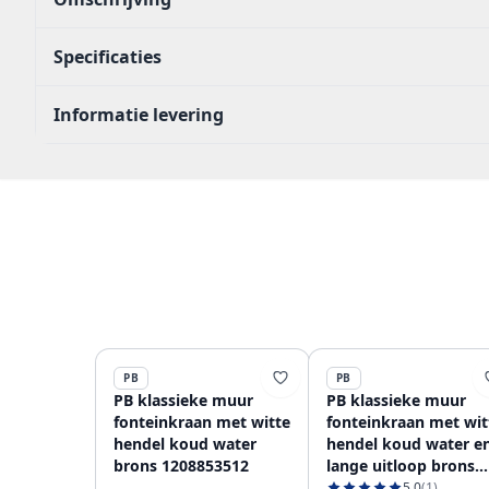
Specificaties
Informatie levering
PB
PB
PB klassieke muur
PB klassieke muur
fonteinkraan met witte
fonteinkraan met wit
hendel koud water
hendel koud water e
brons 1208853512
lange uitloop brons
1208853602
5.0
(1)