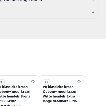
+
PB
PB
PB
B klassieke kraan
PB klassieke kraan
PB klassie
pbouw muurkraan
Opbouw muurkraan
gats wast
itte hendels Brons
Witte hendels Extra
Witte hen
208854182
lange draaibare uitloop
120885427
Brons 1208854242
4.0
(1)