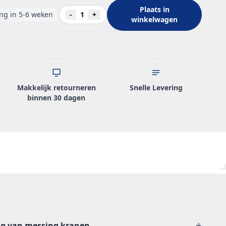
Plaats in
ing in 5-6 weken
-
1
+
winkelwagen
Makkelijk retourneren
Snelle Levering
binnen 30 dagen
+
ng van messing kranen