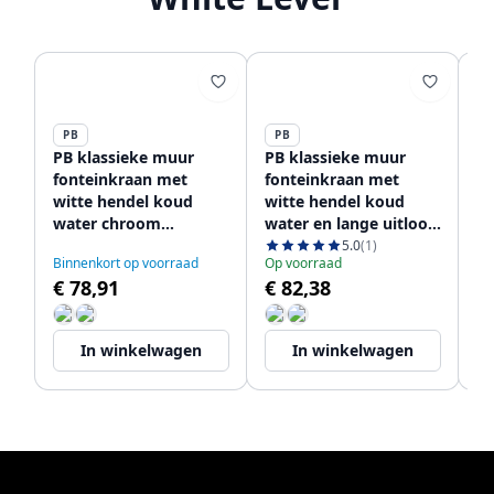
PB
PB
P
PB klassieke muur
PB klassieke muur
PB
fonteinkraan met
fonteinkraan met
fo
witte hendel koud
witte hendel koud
wi
water chroom
water en lange uitloop
wa
1208853472
chroom 1208853612
ui
5.0
(1)
Ni
Binnenkort op voorraad
Op voorraad
op
12
€ 78,91
€ 82,38
€
In winkelwagen
In winkelwagen