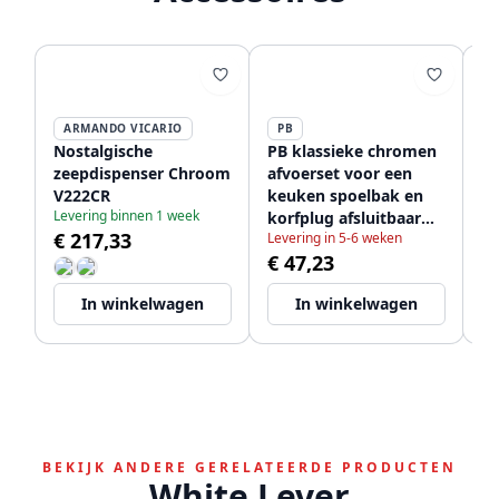
ARMANDO VICARIO
PB
P
Nostalgische
PB klassieke chromen
PB
zeepdispenser Chroom
afvoerset voor een
af
V222CR
keuken spoelbak en
ov
Levering binnen 1 week
korfplug afsluitbaar
ke
€ 217,33
Levering in 5-6 weken
Le
1208956473
ko
€ 47,23
€
af
In winkelwagen
In winkelwagen
BEKIJK ANDERE GERELATEERDE PRODUCTEN
White Lever