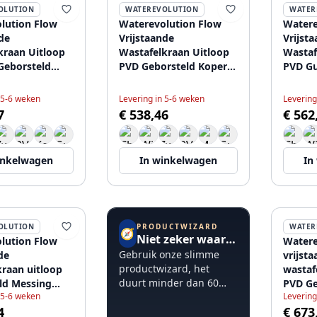
OLUTION
WATEREVOLUTION
WATER
lution Flow
Waterevolution Flow
Watere
de
Vrijstaande
Vrijst
kraan Uitloop
Wastafelkraan Uitloop
Wastaf
 Geborsteld
PVD Geborsteld Koper
PVD Gu
1.676.LE
T1.676.CP.E
T1.676
 5-6 weken
Levering in 5-6 weken
Levering
7
€ 538,46
€ 562
inkelwagen
In winkelwagen
In
PRODUCTWIZARD
OLUTION
WATER
🧭
Niet zeker waar te beginnen?
lution Flow
Watere
Gebruik onze slimme
de
vrijst
productwizard, het
kraan uitloop
wastaf
duurt minder dan 60
ld Messing
PVD Ge
 5-6 weken
seconden.
Levering
T1677
4
€ 673