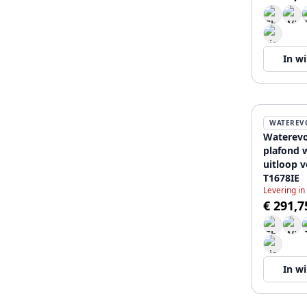
In w
WATEREV
Waterevo
plafond 
uitloop v
T1678IE
Levering in
€ 291,7
In w