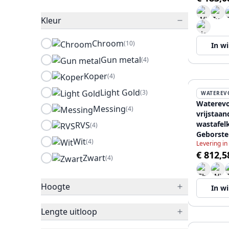
Kleur
Chroom
(10)
In w
Gun metal
(4)
Koper
(4)
Light Gold
(3)
WATEREV
Waterevo
Messing
(4)
vrijstaan
wastafel
RVS
(4)
Geborste
Wit
(4)
Levering in
T113LE
€ 812,5
Zwart
(4)
Hoogte
In w
Lengte uitloop