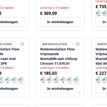
Levering
1207925232
chroom 1207925242
€ 735
 3-4 weken
Levering in 3-4 weken
2
€ 369,09
inkelwagen
In winkelwagen
In
OLUTION
WATEREVOLUTION
WATER
lution Flow
Waterevolution Flow
Watere
de
Vrijstaande
Vrijst
kraan mat
Wastafelkraan Uitloop
Wastaf
13PR
Chroom T1.676.01
Mat Wi
 3-4 weken
Levering in 3-4 weken
Levering
9
€ 185,03
€ 227
inkelwagen
In winkelwagen
In