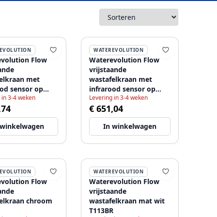
EVOLUTION
WATEREVOLUTION
volution Flow
Waterevolution Flow
aande
vrijstaande
elkraan met
wastafelkraan met
ood sensor op
infrarood sensor op
 in 3-4 weken
Levering in 3-4 weken
ij chroom
batterij chroom
,74
€ 651,04
5212
1207925222
 winkelwagen
In winkelwagen
EVOLUTION
WATEREVOLUTION
volution Flow
Waterevolution Flow
aande
vrijstaande
elkraan chroom
wastafelkraan mat wit
T113BR