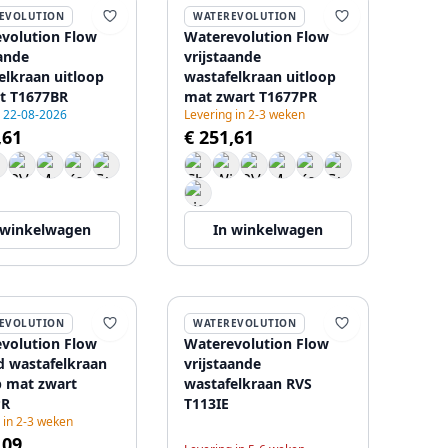
EVOLUTION
WATEREVOLUTION
volution Flow
Waterevolution Flow
aande
vrijstaande
elkraan uitloop
wastafelkraan uitloop
t T1677BR
mat zwart T1677PR
g 22-08-2026
Levering in 2-3 weken
,61
€ 251,61
 winkelwagen
In winkelwagen
EVOLUTION
WATEREVOLUTION
volution Flow
Waterevolution Flow
d wastafelkraan
vrijstaande
p mat zwart
wastafelkraan RVS
PR
T113IE
 in 2-3 weken
,09