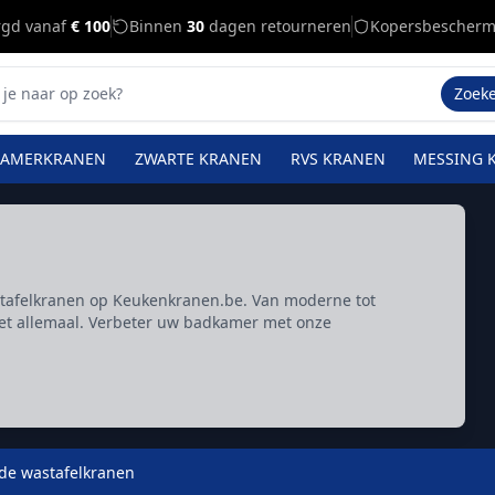
rgd vanaf
€ 100
Binnen
30
dagen retourneren
Kopersbescherm
Zoek
KAMERKRANEN
ZWARTE KRANEN
RVS KRANEN
MESSING 
stafelkranen op Keukenkranen.be. Van moderne tot
het allemaal. Verbeter uw badkamer met onze
nde wastafelkranen