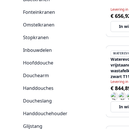
chroom 
Levering in
Fonteinkranen
€ 656,9
Omstelkranen
In w
Stopkranen
Inbouwdelen
WATEREV
Waterevo
Hoofddouche
vrijstaan
wastafel
Douchearm
zwart T1
Levering in
€ 844,8
Handdouches
Doucheslang
In w
Handdouchehouder
Glijstang