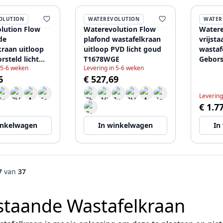
OLUTION
WATEREVOLUTION
WATER
lution Flow
Waterevolution Flow
Watere
de
plafond wastafelkraan
vrijst
kraan uitloop
uitloop PVD licht goud
wastaf
steld licht
T1678WGE
Gebors
 5-6 weken
Levering in 5-6 weken
677WGE
T113W
6
€ 527,69
Levering
€ 1.7
inkelwagen
In winkelwagen
In
7
van
37
jstaande Wastafelkraan