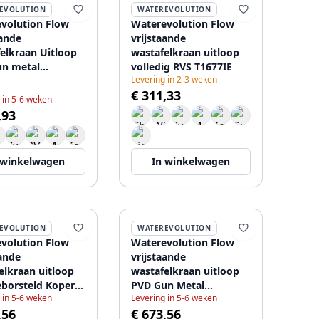
EVOLUTION
WATEREVOLUTION
volution Flow
Waterevolution Flow
aande
vrijstaande
elkraan Uitloop
wastafelkraan uitloop
n metal
volledig RVS T1677IE
Levering in 2-3 weken
.GM.E
€ 311,33
 in 5-6 weken
,93
 winkelwagen
In winkelwagen
EVOLUTION
WATEREVOLUTION
volution Flow
Waterevolution Flow
aande
vrijstaande
elkraan uitloop
wastafelkraan uitloop
borsteld Koper
PVD Gun Metal
 in 5-6 weken
Levering in 5-6 weken
CPE
T1677GME
,56
€ 673,56