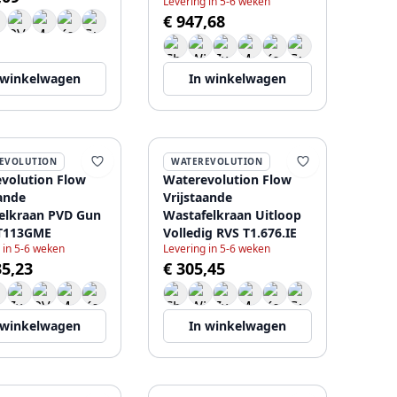
Levering in 5-6 weken
€ 947,68
 winkelwagen
In winkelwagen
EVOLUTION
WATEREVOLUTION
volution Flow
Waterevolution Flow
aande
Vrijstaande
elkraan PVD Gun
Wastafelkraan Uitloop
 T113GME
Volledig RVS T1.676.IE
 in 5-6 weken
Levering in 5-6 weken
35,23
€ 305,45
 winkelwagen
In winkelwagen