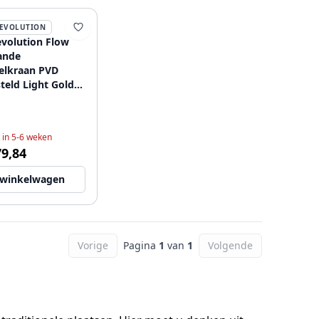
EVOLUTION
volution Flow
aande
elkraan PVD
teld Light Gold
GE
 in 5-6 weken
79,84
 winkelwagen
Vorige
Pagina
1
van
1
Volgende