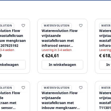
OLUTION
WATEREVOLUTION
WATER
lution Flow
Waterevolution Flow
Watere
wastafelkraan
vrijstaande
vrijst
ouw mengkraan
wastafelkraan met
wastaf
1207925192
infrarood sensor
infrar
 3-4 weken
Levering in 3-4 weken
Levering
chroom 1207925202
batter
9
€ 624,61
€ 618
120792
inkelwagen
In winkelwagen
In
OLUTION
WATEREVOLUTION
WATER
lution Flow
Waterevolution Flow
Watere
de
vrijstaande
vrijst
kraan met
wastafelkraan met
wastaf
d sensor
inbouw mengkraanr
T11301