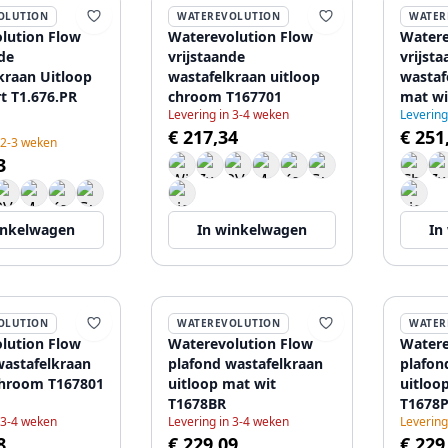
OLUTION
WATEREVOLUTION
WATER
lution Flow
Waterevolution Flow
Watere
de
vrijstaande
vrijst
kraan Uitloop
wastafelkraan uitloop
wastaf
t T1.676.PR
chroom T167701
mat wi
Levering in 3-4 weken
Leverin
€ 217,34
€ 251
 2-3 weken
3
inkelwagen
In winkelwagen
In
OLUTION
WATEREVOLUTION
WATER
lution Flow
Waterevolution Flow
Watere
wastafelkraan
plafond wastafelkraan
plafon
chroom T167801
uitloop mat wit
uitloo
T1678BR
T1678
 3-4 weken
Levering in 3-4 weken
Levering
8
€ 229,09
€ 229