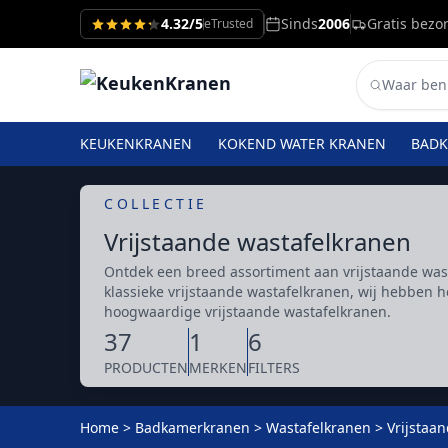
4.32/5
Sinds
2006
Gratis bezo
eTrusted
KEUKENKRANEN
KOKEND WATER KRANEN
BAD
COLLECTIE
Vrijstaande wastafelkranen
Ontdek een breed assortiment aan vrijstaande wa
klassieke vrijstaande wastafelkranen, wij hebben 
hoogwaardige vrijstaande wastafelkranen.
37
1
6
PRODUCTEN
MERKEN
FILTERS
Home
>
Badkamerkranen
>
Wastafelkranen
>
Vrijstaa