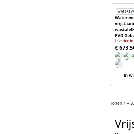
WATEREV
Waterevo
vrijstaan
wastafel
PVD Gebor
Levering in
goud T1
€ 673,5
In w
Tonen
1 – 3
Vri