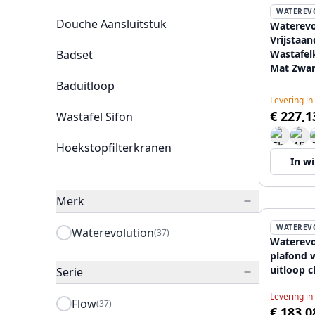
WATEREV
Douche Aansluitstuk
Waterevo
Vrijstaan
Badset
Wastafel
Mat Zwar
Baduitloop
Levering in
€ 227,1
Wastafel Sifon
Hoekstopfilterkranen
In w
Merk
WATEREV
Waterevolution
(37)
Waterevo
plafond 
uitloop 
Serie
Levering in
Flow
(37)
€ 183,0