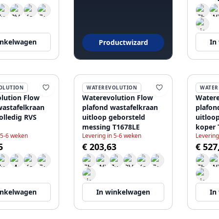
inkelwagen
In
Productwizard
OLUTION
WATEREVOLUTION
WATER
lution Flow
Waterevolution Flow
Watere
wastafelkraan
plafond wastafelkraan
plafon
olledig RVS
uitloop geborsteld
uitloo
messing T1678LE
koper 
 5-6 weken
Levering in 5-6 weken
Levering
5
€ 203,63
€ 527
inkelwagen
In winkelwagen
In