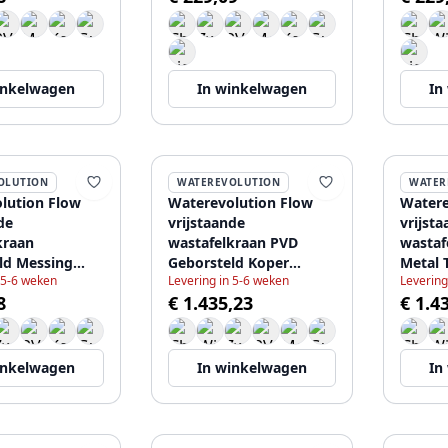
inkelwagen
In winkelwagen
In
OLUTION
WATEREVOLUTION
WATER
lution Flow
Waterevolution Flow
Watere
de
vrijstaande
vrijst
kraan
wastafelkraan PVD
wastaf
ld Messing
Geborsteld Koper
Metal
 5-6 weken
Levering in 5-6 weken
Levering
T113CPE
8
€ 1.435,23
€ 1.4
inkelwagen
In winkelwagen
In