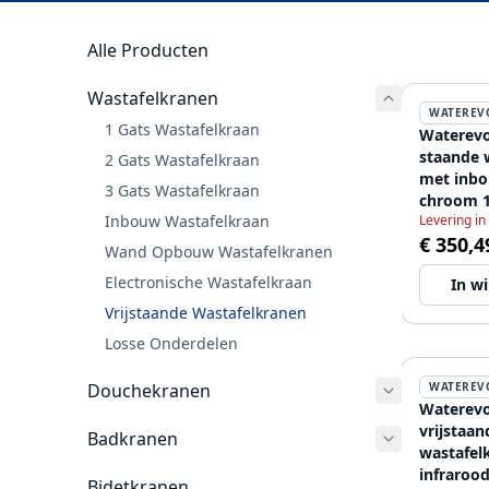
Alle Producten
Wastafelkranen
WATEREV
1 Gats Wastafelkraan
Waterevo
staande 
2 Gats Wastafelkraan
met inb
3 Gats Wastafelkraan
chroom 
Inbouw Wastafelkraan
Levering in
€ 350,4
Wand Opbouw Wastafelkranen
Electronische Wastafelkraan
In w
Vrijstaande Wastafelkranen
Losse Onderdelen
Douchekranen
WATEREV
Waterevo
vrijstaan
Badkranen
wastafel
infraroo
Bidetkranen