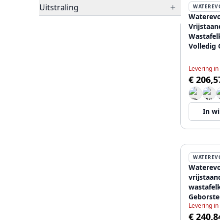
Uitstraling
WATEREV
Waterevo
Vrijstaan
Wastafel
Volledig
MessingT
Levering in
€ 206,5
In w
WATEREV
Waterevo
vrijstaan
wastafel
Geborste
Levering in
T1677LE
€ 240,8