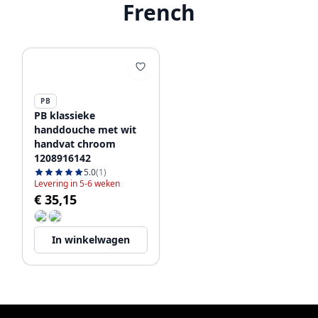
French
PB
PB klassieke
handdouche met wit
handvat chroom
1208916142
5.0
(1)
Levering in 5-6 weken
€ 35,15
In winkelwagen