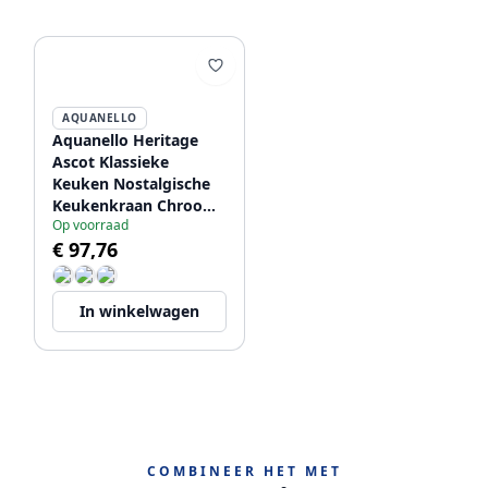
AQUANELLO
Aquanello Heritage
Ascot Klassieke
Keuken Nostalgische
Keukenkraan Chroom
Op voorraad
CR-4004-HA
€ 97,76
In winkelwagen
COMBINEER HET MET