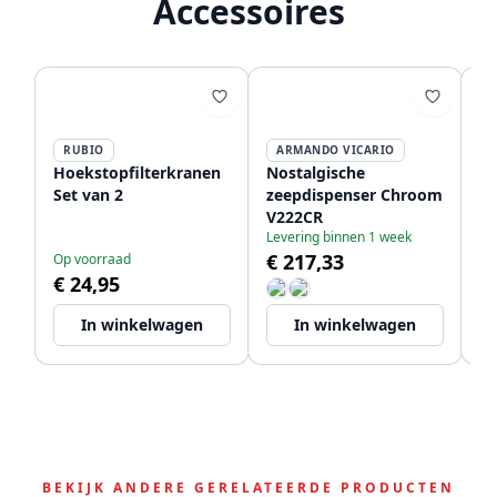
Accessoires
RUBIO
ARMANDO VICARIO
P
Hoekstopfilterkranen
Nostalgische
PB
Set van 2
zeepdispenser Chroom
af
V222CR
ke
Levering binnen 1 week
ko
€ 217,33
Op voorraad
Le
12
€ 24,95
€
In winkelwagen
In winkelwagen
BEKIJK ANDERE GERELATEERDE PRODUCTEN