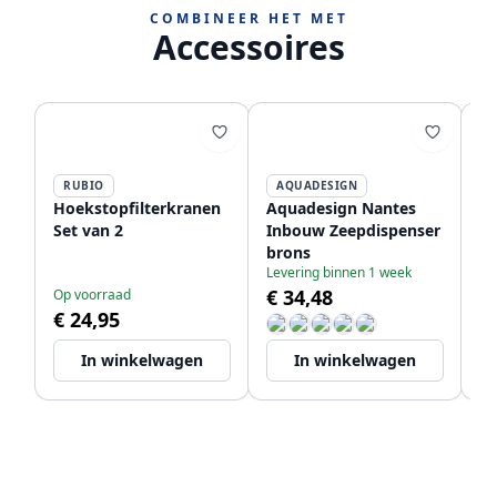
COMBINEER HET MET
Accessoires
RUBIO
AQUADESIGN
P
Hoekstopfilterkranen
Aquadesign Nantes
PB
Set van 2
Inbouw Zeepdispenser
af
brons
ke
Levering binnen 1 week
ko
€ 34,48
Op voorraad
Bi
af
€ 24,95
€
In winkelwagen
In winkelwagen