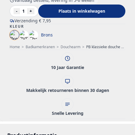
Vandaag besteld, levering in 5-6 weken
-
1
+
Plaats in winkelwagen
Verzending
€ 7,95
KLEUR
Brons
Home
>
Badkamerkranen
>
Douchearm
>
PB klassieke douche plafond arm brons 30cm 1208898952
10 Jaar Garantie
Makkelijk retourneren binnen 30 dagen
Snelle Levering