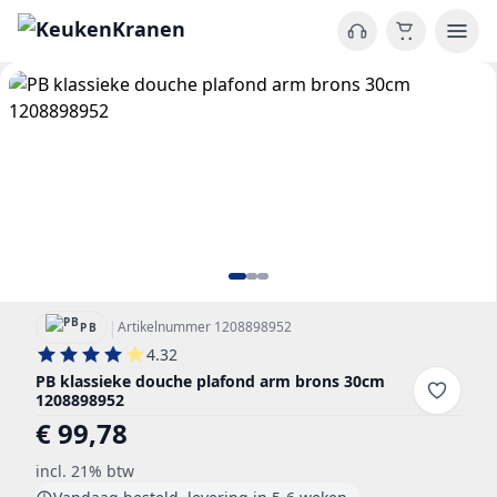
|
Artikelnummer 1208898952
PB
4.32
PB klassieke douche plafond arm brons 30cm
1208898952
€ 99,78
incl. 21% btw