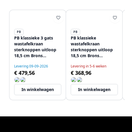
PB
PB
P
PB klassieke 3 gats
PB klassieke
PB
wastafelkraan
wastafelkraan
v
sterknoppen uitloop
sterknoppen uitloop
wa
18,5 cm Brons
18,5 cm Brons
st
1208854942
1208854962
18
Levering 09-09-2026
Levering in 5-6 weken
Le
12
€ 479,56
€ 368,96
€
In winkelwagen
In winkelwagen