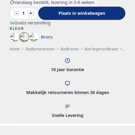
Vandaag besteld, levering in 5-6 weken
-
1
+
Plaats in winkelwagen
Gratis verzending
KLEUR
Brons
Home
>
Badkamerkranen
>
Badkranen
>
Bad tegelrandkraan
>
PB kla
10 Jaar Garantie
Makkelijk retourneren binnen 30 dagen
Snelle Levering