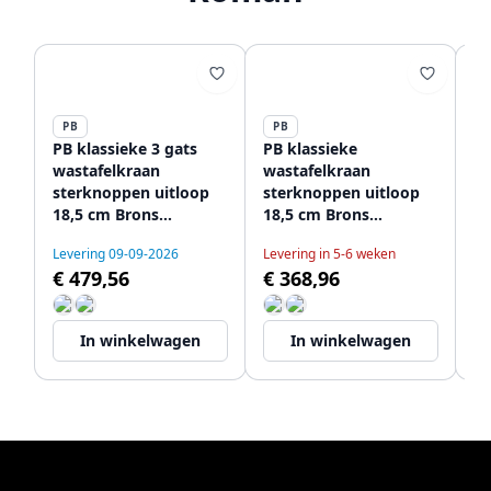
PB
PB
P
PB klassieke 3 gats
PB klassieke
PB
wastafelkraan
wastafelkraan
v
sterknoppen uitloop
sterknoppen uitloop
wa
18,5 cm Brons
18,5 cm Brons
st
1208854942
1208854962
18
Levering 09-09-2026
Levering in 5-6 weken
Le
12
€ 479,56
€ 368,96
€
In winkelwagen
In winkelwagen