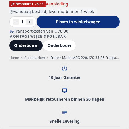
Aanbieding
Je bespaart € 26,33
Vandaag besteld, levering binnen 1 week
-
1
+
Plaats in winkelwagen
Transportkosten van
€ 78,00
MONTAGEWIJZE SPOELBAK
Onderbouw
Onderbouw
Home
>
Spoelbakken
>
Franke Maris MRG 220/120-35-35 Fragranite black edition mat zwarte dubbele spoelbak vlakinbouw
10 Jaar Garantie
Makkelijk retourneren binnen 30 dagen
Snelle Levering