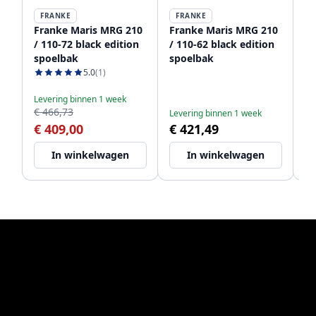
FRANKE
FRANKE
Franke Maris MRG 210
Franke Maris MRG 210
Fr
/ 110-72 black edition
/ 110-62 black edition
/ 
spoelbak
spoelbak
sp
5.0
(1)
Levering binnen 1 week
Le
€ 466,73
€ 
Levering binnen 1 week
€ 409,00
€ 421,49
€
In winkelwagen
In winkelwagen