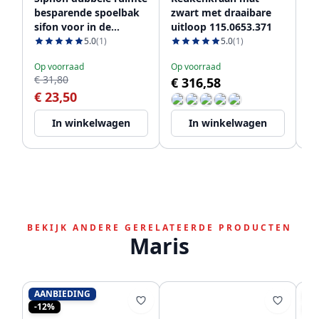
besparende spoelbak
zwart met draaibare
me
sifon voor in de
uitloop 115.0653.371
h
keuken met 2
11
5.0
(1)
5.0
(1)
Le
vaatwasser
€ 
Op voorraad
Op voorraad
aansluitingen WSTDSI-
€ 31,80
€ 316,58
€
32
€ 23,50
In winkelwagen
In winkelwagen
BEKIJK ANDERE GERELATEERDE PRODUCTEN
Maris
AANBIEDING
AA
-12%
-2