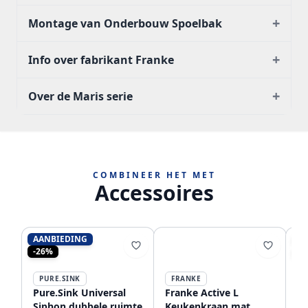
+
Montage van Onderbouw Spoelbak
+
Info over fabrikant Franke
+
Over de Maris serie
COMBINEER HET MET
Accessoires
AANBIEDING
AA
-26%
-1
PURE.SINK
FRANKE
Pure.Sink Universal
Franke Active L
Fr
Siphon dubbele ruimte
Keukenkraan mat
zw