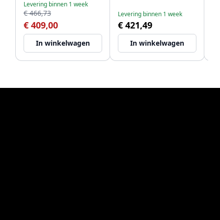
Levering binnen 1 week
Le
€ 466,73
€ 
Levering binnen 1 week
€ 409,00
€ 421,49
€
In winkelwagen
In winkelwagen