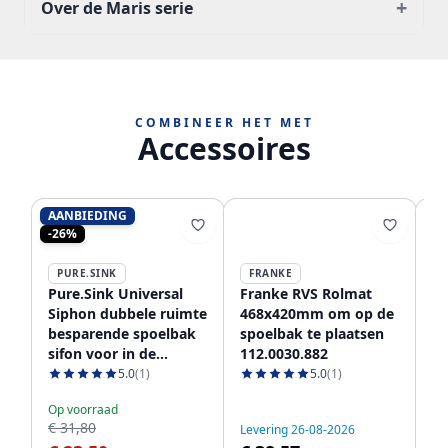
+
Over de Maris serie
COMBINEER HET MET
Accessoires
AANBIEDING
-26%
PURE.SINK
FRANKE
Pure.Sink Universal
Franke RVS Rolmat
Fr
Siphon dubbele ruimte
468x420mm om op de
af
besparende spoelbak
spoelbak te plaatsen
3
sifon voor in de
112.0030.882
11
keuken met 2
5.0
(1)
5.0
(1)
vaatwasser
Op voorraad
aansluitingen WSTDSI-
€ 31,80
Levering 26-08-2026
Le
32