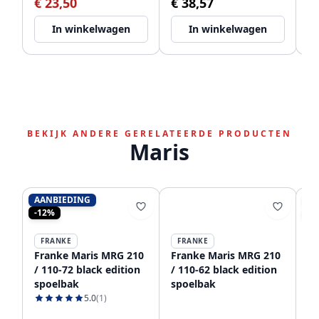
€ 23,50
€ 38,57
€
In winkelwagen
In winkelwagen
BEKIJK ANDERE GERELATEERDE PRODUCTEN
Maris
AANBIEDING
AA
-12%
-2
FRANKE
FRANKE
Franke Maris MRG 210
Franke Maris MRG 210
Fr
/ 110-72 black edition
/ 110-62 black edition
/ 
spoelbak
spoelbak
sp
5.0
(1)